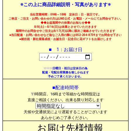
※この上に商品詳細説明・写真があります※
当社営業時間：09時～18時 定休日：日・祝日です。
ご来店・ご注文・お問い合わせの方はLINE公式・お電話・メールにてお問合せ下さい。
◆◆お盆期間中の休業のお知らせ◆◆
8/8(土)～8/16(日)は休業とさせていただきます
期間中のお問合せやご注文は8/17(月)以降に順次ご連絡させていただきます
■当日配達・お問い合わせなど急なご入用の際には052-204-8739までお問合せ下さい
■就任祝・新社屋落成祝・お誕生日・記念日に花ギフトをお届けします
■ 1：お届け日
↑↑↑↑↑↑日曜日・祝日は定休日の為
配達・宅配出荷業務を致しかねます
予めご了承くださいませ。
■配達時間帯
11時開店、16時まで等細かな時間指定は
直接ご相談ください。出来る限り対応します
天候や交通状況により遅延することがございます
あらかじめご了承ください。
お届け先様情報