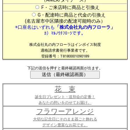
F・ご来店時に商品と引換え
G・配達時に商品と代金の引換え
(名古屋市中区隣接の配達可能時のみ）
※口座名はいずれも
「株式会社丸の内フローラ」
ｶ）ﾏﾙﾉｳﾁﾌﾛｰﾗです。
株式会社丸の内フローラはインボイス制度
適格請求書発行事業者です。
登録番号：T8180001090189
下記の送信を押すと最終確認画面が出ます。
花 束
誕生日プレゼント・送別会の定番！
あなたの想いをのせてお届け。
フラワーアレンジ
大切な記念日にそのまま器ごと飾れる
デザイン豊富なお花です。