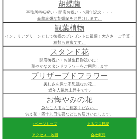
胡蝶蘭
事務所移転祝い・開店お祝い・○周年記念・・・
豪華絢爛な胡蝶蘭をお届けします。
観葉植物
インテリアグリーンとして御祝のプレゼントに最適！大きさ・ご予算・
種類も豊富です。
スタンド花
開店御祝い・お誕生日御祝いに！
華やかなスタンドフラワーをご用意します
プリザーブドフラワー
美しさを保つ不思議なお花。
近年人気急上昇中です♪
お悔やみの花
急なご入用もご相談ください。
供え花・四十九日法要などにお届けいたします。
↑ページトップ
まるフロ日記
アクセス・地図
会社概要