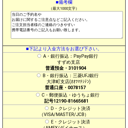
■備考欄
（最大1000文字）
■下記より入金方法をお選び下さい。
A・銀行振込：PayPay銀行
すずめ支店
普通預金・3101904
B・銀行振込：三菱UFJ銀行
大津町支店(ｵｵﾂﾏﾁｼﾃﾝ)
普通口座・0078157
C・郵便振込・ゆうちょ銀行
記号12190-81665681
D・クレジット決済
（VISA/MASTER/JCB）
E・クレジット決済
（AMEX/ダイナース）