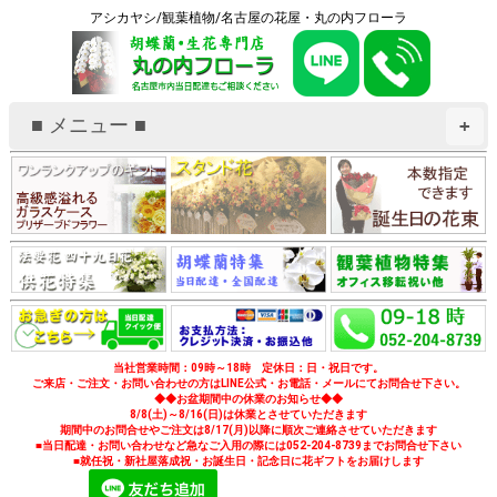
アシカヤシ/観葉植物/名古屋の花屋・丸の内フローラ
■ メニュー ■
+
当社営業時間：09時～18時 定休日：日・祝日です。
ご来店・ご注文・お問い合わせの方はLINE公式・お電話・メールにてお問合せ下さい。
◆◆お盆期間中の休業のお知らせ◆◆
8/8(土)～8/16(日)は休業とさせていただきます
期間中のお問合せやご注文は8/17(月)以降に順次ご連絡させていただきます
■当日配達・お問い合わせなど急なご入用の際には052-204-8739までお問合せ下さい
■就任祝・新社屋落成祝・お誕生日・記念日に花ギフトをお届けします