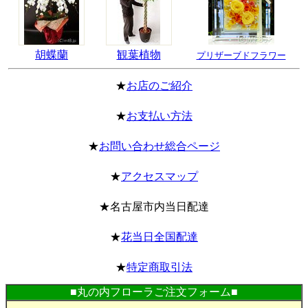
胡蝶蘭
観葉植物
プリザーブドフラワー
★
お店のご紹介
★
お支払い方法
★
お問い合わせ総合ページ
★
アクセスマップ
★名古屋市内当日配達
★
花当日全国配達
★
特定商取引法
■丸の内フローラご注文フォーム■