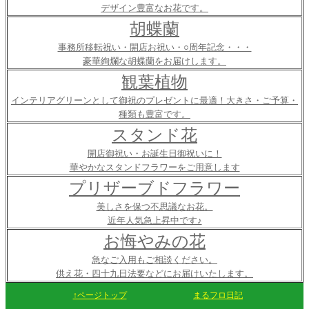
デザイン豊富なお花です。
胡蝶蘭
事務所移転祝い・開店お祝い・○周年記念・・・
豪華絢爛な胡蝶蘭をお届けします。
観葉植物
インテリアグリーンとして御祝のプレゼントに最適！大きさ・ご予算・
種類も豊富です。
スタンド花
開店御祝い・お誕生日御祝いに！
華やかなスタンドフラワーをご用意します
プリザーブドフラワー
美しさを保つ不思議なお花。
近年人気急上昇中です♪
お悔やみの花
急なご入用もご相談ください。
供え花・四十九日法要などにお届けいたします。
↑ページトップ
まるフロ日記