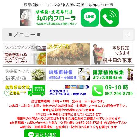
観葉植物・コンシンネ/名古屋の花屋・丸の内フローラ
■ メニュー ■
+
当社営業時間：09時～18時 定休日：日・祝日です。
ご来店・ご注文・お問い合わせの方はLINE公式・お電話・メールにてお問合せ下さい。
◆◆お盆期間中の休業のお知らせ◆◆
8/8(土)～8/16(日)は休業とさせていただきます
期間中のお問合せやご注文は8/17(月)以降に順次ご連絡させていただきます
■当日配達・お問い合わせなど急なご入用の際には052-204-8739までお問合せ下さい
■就任祝・新社屋落成祝・お誕生日・記念日に花ギフトをお届けします