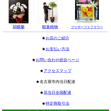
胡蝶蘭
観葉植物
プリザーブドフラワー
★
お店のご紹介
★
お支払い方法
★
お問い合わせ総合ページ
★
アクセスマップ
★名古屋市内当日配達
★
花当日全国配達
★
特定商取引法