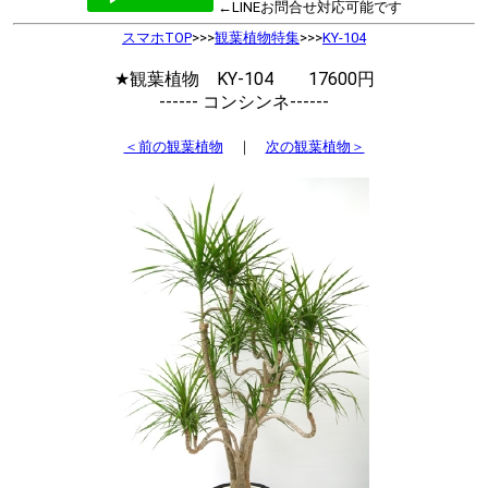
←LINEお問合せ対応可能です
スマホTOP
>>>
観葉植物特集
>>>
KY-104
★観葉植物 KY-104 17600円
------ コンシンネ------
＜前の観葉植物
｜
次の観葉植物＞