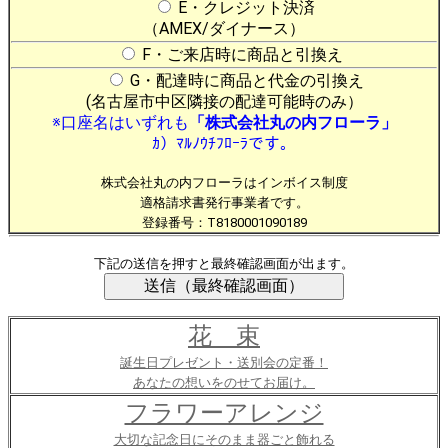
E・クレジット決済
（AMEX/ダイナース）
F・ご来店時に商品と引換え
G・配達時に商品と代金の引換え
(名古屋市中区隣接の配達可能時のみ）
※口座名はいずれも
「株式会社丸の内フローラ」
ｶ）ﾏﾙﾉｳﾁﾌﾛｰﾗです。
株式会社丸の内フローラはインボイス制度
適格請求書発行事業者です。
登録番号：T8180001090189
下記の送信を押すと最終確認画面が出ます。
花 束
誕生日プレゼント・送別会の定番！
あなたの想いをのせてお届け。
フラワーアレンジ
大切な記念日にそのまま器ごと飾れる