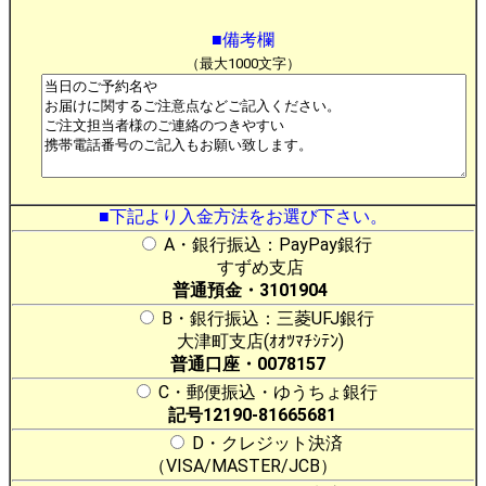
■備考欄
（最大1000文字）
■下記より入金方法をお選び下さい。
A・銀行振込：PayPay銀行
すずめ支店
普通預金・3101904
B・銀行振込：三菱UFJ銀行
大津町支店(ｵｵﾂﾏﾁｼﾃﾝ)
普通口座・0078157
C・郵便振込・ゆうちょ銀行
記号12190-81665681
D・クレジット決済
（VISA/MASTER/JCB）