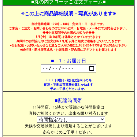
■丸の内フローラご注文フォーム■
※この上に商品詳細説明・写真があります※
当社営業時間：09時～18時 定休日：日・祝日です。
ご来店・ご注文・お問い合わせの方はLINE公式・お電話・メールにてお問合せ下さい。
◆◆お盆期間中の休業のお知らせ◆◆
8/8(土)～8/16(日)は休業とさせていただきます
期間中のお問合せやご注文は8/17(月)以降に順次ご連絡させていただきます
■当日配達・お問い合わせなど急なご入用の際には052-204-8739までお問合せ下さい
■就任祝・新社屋落成祝・お誕生日・記念日に花ギフトをお届けします
■ 1：お届け日
↑↑↑↑↑↑日曜日・祝日は定休日の為
配達・宅配出荷業務を致しかねます
予めご了承くださいませ。
■配達時間帯
11時開店、16時まで等細かな時間指定は
直接ご相談ください。出来る限り対応します
天候や交通状況により遅延することがございます
あらかじめご了承ください。