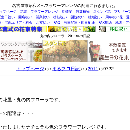
名古屋市昭和区へフラワーアレンジの配達に行きました。
ップページ
花束
フラワーアレンジ
胡蝶蘭
観葉植物
スタンド花
プリザー
誕生日祝い
開店祝い
開業祝い
移転祝い
開院祝い
結婚祝い
周年祝い花
還
達・宅配エリア・料金
お支払い
FAQ
当日配達・即日配達
FAX用紙
地図・ア
丸の内フローラ 2011年の日記
トップページ
>>>
まるフロ日記
>>>
2011
>>0722
の花屋・丸の内フローラです。
トの配達は・・・
いたしましたナチュラル色のフラワーアレンジです。