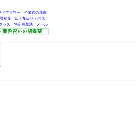
ブドフラワー
卒業式の花束
暦祝花
四十九日花・供花
クセス
特定商取法
メール