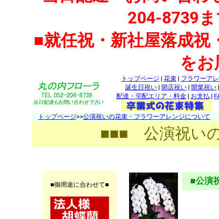
204-87
■就任祝・新社屋落成祝
をお
トップページ
|
花束
|
フラワーアレ
誕生日祝い
|
開店祝い
|
開業祝い
配達・宅配エリア・料金
|
お支払
|
F
トップページ
>>
公演祝いの花束・フラワーアレンジについて
■■■ 公演祝い
■公演
■御用途に合わせて■