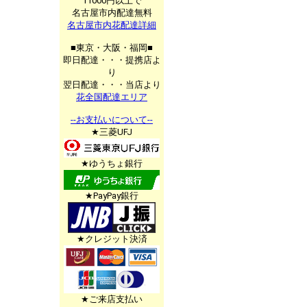
11000円以上で
名古屋市内配達無料
名古屋市内花配達詳細
■東京・大阪・福岡■
即日配達・・・提携店よ
り
翌日配達・・・当店より
花全国配達エリア
--お支払いについて--
★三菱UFJ
★ゆうちょ銀行
★PayPay銀行
★クレジット決済
★ご来店支払い