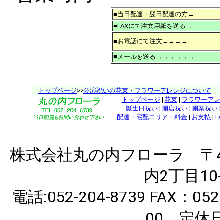
■当日配達・翌日配達の方→
■FAXにて注文用紙を送る→
■お電話にて注文→→→→
■メールを送る→→→→→→
トップページ
>>
公演祝いの花束・フラワーアレンジについて
トップページ
|
花束
|
フラワーアレ
誕生日祝い
|
開店祝い
|
開業祝い
配達・宅配エリア・料金
|
お支払
|
F
株式会社丸の内フローラ 〒46
内2丁目10
電話:052-204-8739 FAX：
00 定休