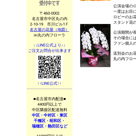
公演会場の
一度はお目
〒460-0002
ロビーのお
名古屋市中区丸の内
スタンド花
2-10-19 市川ビル1Ｆ
名古屋の花屋（地図）
公演期間が
㈱丸の内フローラ
その場合に
ファン個人
↓↓LINE公式より↓↓
ご注文お問合が出来ます
送別会のお
丸の内フロ
↑↑LINE公式↑↑
■名古屋市内配達■
4400円以上で
中区隣接区配達無料
中区・中村区・東区
千種区・昭和区・
瑞穂区・熱田区など