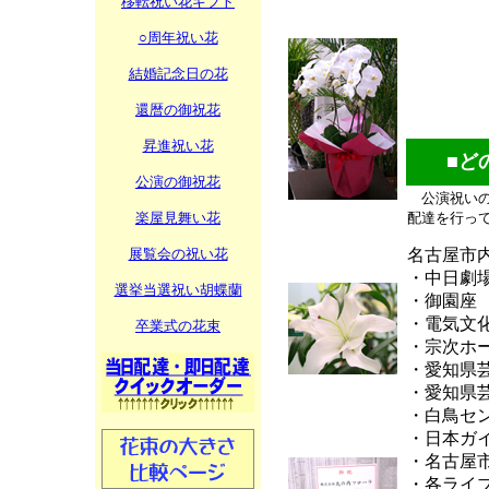
移転祝い花ギフト
○周年祝い花
結婚記念日の花
還暦の御祝花
昇進祝い花
■どの
公演の御祝花
公演祝いの
楽屋見舞い花
配達を行っ
名古屋市
展覧会の祝い花
・中日劇
選挙当選祝い胡蝶蘭
・御園座
・電気文
卒業式の花束
・宗次ホ
・愛知県
・愛知県
・白鳥セ
・日本ガ
・名古屋
・各ライ