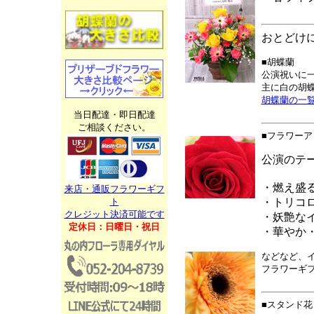
おとどけ
■胡蝶蘭
公演祝いに
主に白の胡
胡蝶蘭の一
当日配達・即日配達
ご相談ください。
■フラワーア
公演のテ
・燃え盛
来店・通販フラワーギフ
・トリコ
ト
クレジット決済可能です
・妖艶な
定休日：日曜日・祝日
・華やか
などなど、
フラワーギ
■スタンド花