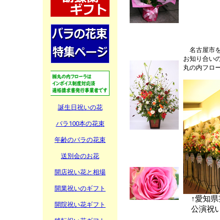
名古屋市
お知り合い
丸の内フローラ
誕生日祝いの花
バラ100本の花束
年齢のバラの花束
送別会のお花
開店祝い花と相場
開業祝いのギフト
↑愛知県
開院祝い花ギフト
公演祝い