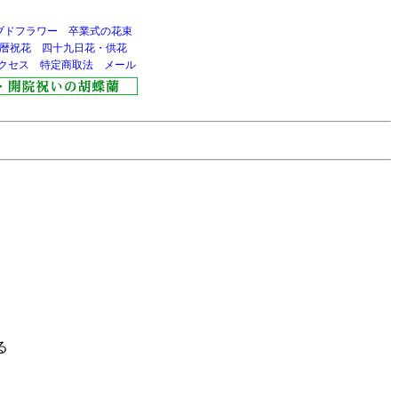
ブドフラワー
卒業式の花束
暦祝花
四十九日花・供花
クセス
特定商取法
メール
る