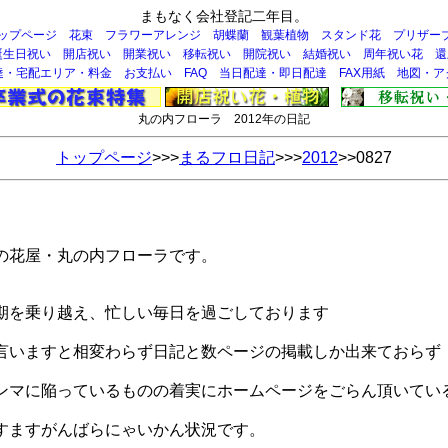
まもなく会社登記二年目。
ップページ
花束
フラワーアレンジ
胡蝶蘭
観葉植物
スタンド花
プリザー
誕生日祝い
開店祝い
開業祝い
移転祝い
開院祝い
結婚祝い
周年祝い花
還
達・宅配エリア・料金
お支払い
FAQ
当日配達・即日配達
FAX用紙
地図・ア
丸の内フローラ 2012年の日記
トップページ
>>>
まるフロ日記
>>>
2012
>>0827
の花屋・丸の内フローラです。
期を乗り越え、忙しい毎日を過ごしております
言いますと相変わらず日記と数ページの掲載しか出来ておらず
ンマに陥っているものの着実にホームページをごらん頂いてい
すますがんばらにゃいかん状況です。