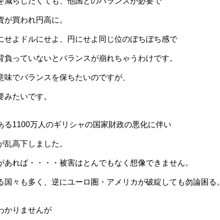
を減らしたくても、他国とのバランスが必要で
貨が買われ円高に。
にせよドルにせよ、円にせよ同じ位のぼちぼち感で
背負っていないとバランスが崩れちゃうわけです。
意味でバランスを保ちたいのですが、
要みたいです。
ある1100万人のギリシャの国家財政の悪化に伴い
が乱高下しました。
があれば・・・・被害はとんでもなく想像できません。
る国々も多く、逆にユーロ圏・アメリカが破綻しても勿論困る
わかりませんが