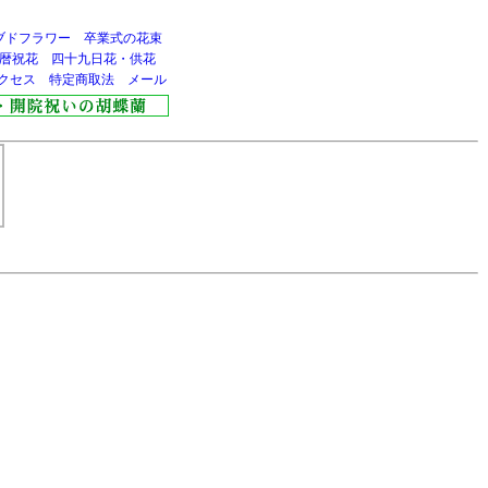
ブドフラワー
卒業式の花束
暦祝花
四十九日花・供花
クセス
特定商取法
メール