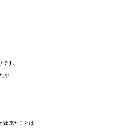
りです。
たが
実が出来たことは