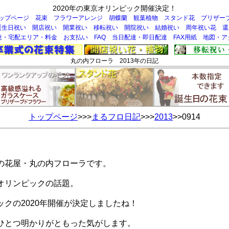
2020年の東京オリンピック開催決定！
ップページ
花束
フラワーアレンジ
胡蝶蘭
観葉植物
スタンド花
プリザー
誕生日祝い
開店祝い
開業祝い
移転祝い
開院祝い
結婚祝い
周年祝い花
還
達・宅配エリア・料金
お支払い
FAQ
当日配達・即日配達
FAX用紙
地図・ア
丸の内フローラ 2013年の日記
トップページ
>>>
まるフロ日記
>>>
2013
>>0914
の花屋・丸の内フローラです。
オリンピックの話題。
クの2020年開催が決定しましたね！
ひとつ明かりがともった気がします。