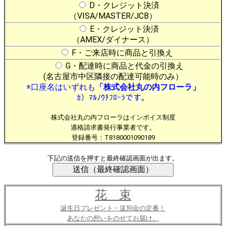
D・クレジット決済
（VISA/MASTER/JCB）
E・クレジット決済
（AMEX/ダイナース）
F・ご来店時に商品と引換え
G・配達時に商品と代金の引換え
(名古屋市中区隣接の配達可能時のみ）
※口座名はいずれも
「株式会社丸の内フローラ」
ｶ）ﾏﾙﾉｳﾁﾌﾛｰﾗです。
株式会社丸の内フローラはインボイス制度
適格請求書発行事業者です。
登録番号：T8180001090189
下記の送信を押すと最終確認画面が出ます。
花 束
誕生日プレゼント・送別会の定番！
あなたの想いをのせてお届け。