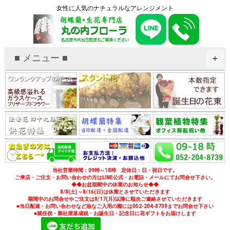
女性に人気のナチュラルなアレンジメント
■ メニュー ■
+
当社営業時間：09時～18時 定休日：日・祝日です。
ご来店・ご注文・お問い合わせの方はLINE公式・お電話・メールにてお問合せ下さい。
◆◆お盆期間中の休業のお知らせ◆◆
8/8(土)～8/16(日)は休業とさせていただきます
期間中のお問合せやご注文は8/17(月)以降に順次ご連絡させていただきます
■当日配達・お問い合わせなど急なご入用の際には052-204-8739までお問合せ下さい
■就任祝・新社屋落成祝・お誕生日・記念日に花ギフトをお届けします