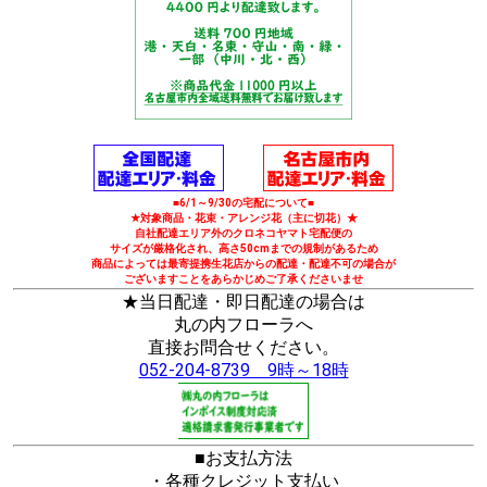
■6/1～9/30の宅配について■
★対象商品・花束・アレンジ花（主に切花）★
自社配達エリア外のクロネコヤマト宅配便の
サイズが厳格化され、高さ50cmまでの規制があるため
商品によっては最寄提携生花店からの配達・配達不可の場合が
ございますことをあらかじめご了承くださいませ
★当日配達・即日配達の場合は
丸の内フローラへ
直接お問合せください。
052-204-8739 9時～18時
■お支払方法
・各種クレジット支払い