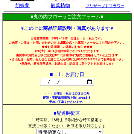
胡蝶蘭
観葉植物
プリザーブドフラワー
■丸の内フローラご注文フォーム■
※この上に商品詳細説明・写真があります※
当社営業時間：09時～18時 定休日：日・祝日です。
ご来店・ご注文・お問い合わせの方はLINE公式・お電話・メールにてお問合せ下さい。
◆◆お盆期間中の休業のお知らせ◆◆
8/8(土)～8/16(日)は休業とさせていただきます
期間中のお問合せやご注文は8/17(月)以降に順次ご連絡させていただきます
■当日配達・お問い合わせなど急なご入用の際には052-204-8739までお問合せ下さい
■就任祝・新社屋落成祝・お誕生日・記念日に花ギフトをお届けします
■ 1：お届け日
↑↑↑↑↑↑日曜日・祝日は定休日の為
配達・宅配出荷業務を致しかねます
予めご了承くださいませ。
■配達時間帯
11時開店、16時まで等細かな時間指定は
直接ご相談ください。出来る限り対応します