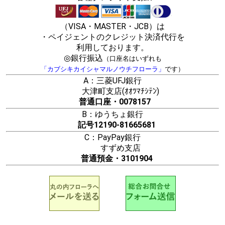
（VISA・MASTER・JCB）は
・ペイジェントのクレジット決済代行を
利用しております。
◎銀行振込
（口座名はいずれも
「カブシキカイシャマルノウチフローラ」
です）
A：三菱UFJ銀行
大津町支店(ｵｵﾂﾏﾁｼﾃﾝ)
普通口座・0078157
B：ゆうちょ銀行
記号12190-81665681
C：PayPay銀行
すずめ支店
普通預金・3101904