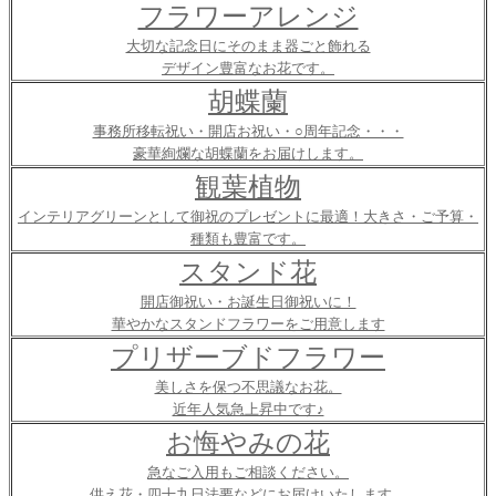
フラワーアレンジ
大切な記念日にそのまま器ごと飾れる
デザイン豊富なお花です。
胡蝶蘭
事務所移転祝い・開店お祝い・○周年記念・・・
豪華絢爛な胡蝶蘭をお届けします。
観葉植物
インテリアグリーンとして御祝のプレゼントに最適！大きさ・ご予算・
種類も豊富です。
スタンド花
開店御祝い・お誕生日御祝いに！
華やかなスタンドフラワーをご用意します
プリザーブドフラワー
美しさを保つ不思議なお花。
近年人気急上昇中です♪
お悔やみの花
急なご入用もご相談ください。
供え花・四十九日法要などにお届けいたします。