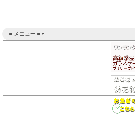
■ メニュー ■
+