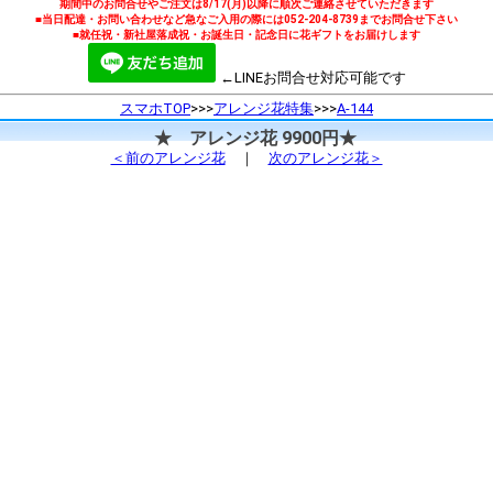
期間中のお問合せやご注文は8/17(月)以降に順次ご連絡させていただきます
■当日配達・お問い合わせなど急なご入用の際には052-204-8739までお問合せ下さい
■就任祝・新社屋落成祝・お誕生日・記念日に花ギフトをお届けします
←LINEお問合せ対応可能です
スマホTOP
>>>
アレンジ花特集
>>>
A-144
★ アレンジ花 9900円★
＜前のアレンジ花
｜
次のアレンジ花＞