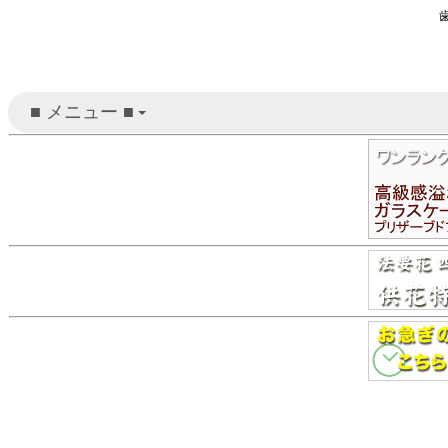
■ メニュー ■
+