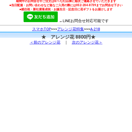
期間中のお問合せやご注文は8/17(月)以降に順次ご連絡させていただきます
■当日配達・お問い合わせなど急なご入用の際には052-204-8739までお問合せ下さい
■就任祝・新社屋落成祝・お誕生日・記念日に花ギフトをお届けします
←LINEお問合せ対応可能です
スマホTOP
>>>
アレンジ花特集
>>>
A-218
★ アレンジ花 8800円★
＜前のアレンジ花
｜
次のアレンジ花＞