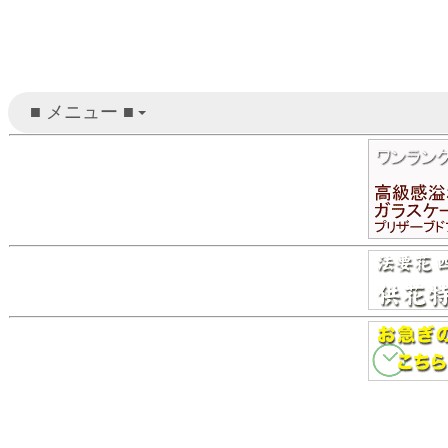
■ メニュー ■
+