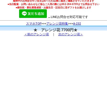
期間中のお問合せやご注文は8/17(月)以降に順次ご連絡させていただきます
■当日配達・お問い合わせなど急なご入用の際には052-204-8739までお問合せ下さい
■就任祝・新社屋落成祝・お誕生日・記念日に花ギフトをお届けします
←LINEお問合せ対応可能です
スマホTOP
>>>
アレンジ花特集
>>>
A-232
★ アレンジ花 7700円★
＜前のアレンジ花
｜
次のアレンジ花＞