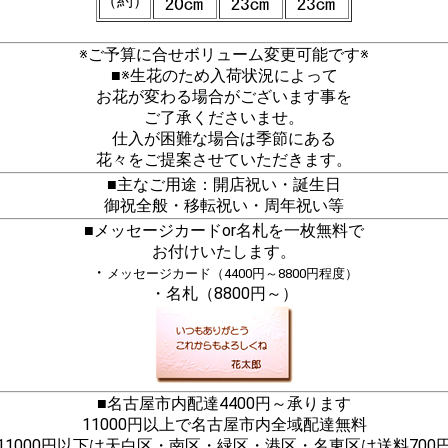
（約）
※ご予算に合せボリューム変更可能です※
■※生花のため入荷状況によって
お花が変わる場合がございます事を
ご了承くださいませ。
仕入が困難な場合は季節にある
花々をご提案させていただきます。
■主なご用途：開店祝い・誕生日
御祝全般・移転祝い・周年祝い等
■メッセージカードor名札を一枚無料で
お付けいたします。
・
メッセージカード（4400円～8800円程度）
・名札（8800円～）
■名古屋市内配達4400円～承ります
11000円以上で名古屋市内全域配達無料
11000円以下は天白区・南区・緑区・港区・名東区は送料700