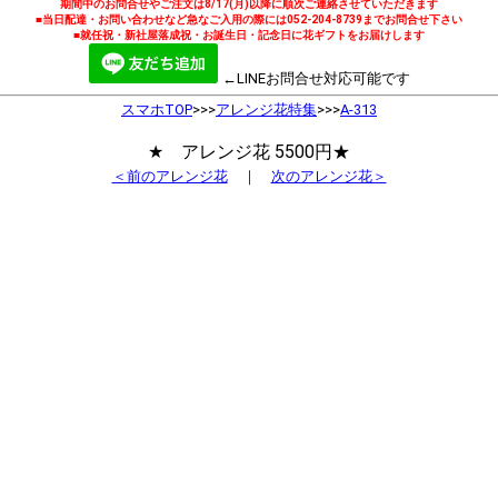
期間中のお問合せやご注文は8/17(月)以降に順次ご連絡させていただきます
■当日配達・お問い合わせなど急なご入用の際には052-204-8739までお問合せ下さい
■就任祝・新社屋落成祝・お誕生日・記念日に花ギフトをお届けします
←LINEお問合せ対応可能です
スマホTOP
>>>
アレンジ花特集
>>>
A-313
★ アレンジ花 5500円★
＜前のアレンジ花
｜
次のアレンジ花＞