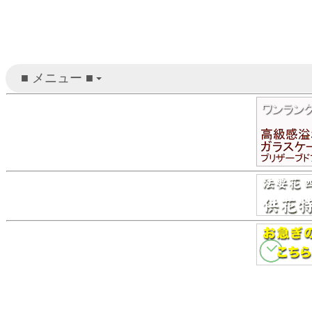
■ メニュー ■
+