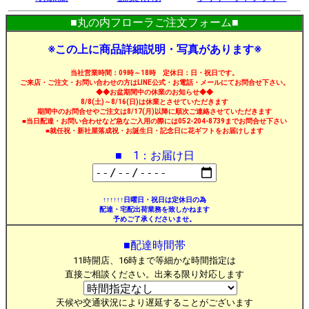
■丸の内フローラご注文フォーム■
※この上に商品詳細説明・写真があります※
当社営業時間：09時～18時 定休日：日・祝日です。
ご来店・ご注文・お問い合わせの方はLINE公式・お電話・メールにてお問合せ下さい。
◆◆お盆期間中の休業のお知らせ◆◆
8/8(土)～8/16(日)は休業とさせていただきます
期間中のお問合せやご注文は8/17(月)以降に順次ご連絡させていただきます
■当日配達・お問い合わせなど急なご入用の際には052-204-8739までお問合せ下さい
■就任祝・新社屋落成祝・お誕生日・記念日に花ギフトをお届けします
■ 1：お届け日
↑↑↑↑↑↑日曜日・祝日は定休日の為
配達・宅配出荷業務を致しかねます
予めご了承くださいませ。
■配達時間帯
11時開店、16時まで等細かな時間指定は
直接ご相談ください。出来る限り対応します
天候や交通状況により遅延することがございます