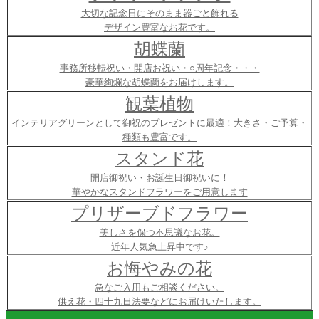
大切な記念日にそのまま器ごと飾れる
デザイン豊富なお花です。
胡蝶蘭
事務所移転祝い・開店お祝い・○周年記念・・・
豪華絢爛な胡蝶蘭をお届けします。
観葉植物
インテリアグリーンとして御祝のプレゼントに最適！大きさ・ご予算・
種類も豊富です。
スタンド花
開店御祝い・お誕生日御祝いに！
華やかなスタンドフラワーをご用意します
プリザーブドフラワー
美しさを保つ不思議なお花。
近年人気急上昇中です♪
お悔やみの花
急なご入用もご相談ください。
供え花・四十九日法要などにお届けいたします。