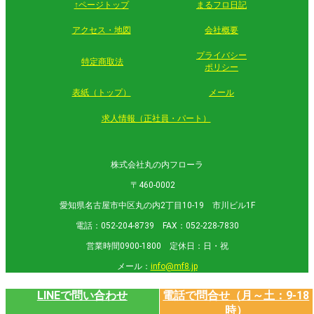
↑ページトップ
まるフロ日記
アクセス・地図
会社概要
プライバシー
特定商取法
ポリシー
表紙（トップ）
メール
求人情報（正社員・パート）
株式会社丸の内フローラ
〒460-0002
愛知県名古屋市中区丸の内2丁目10-19 市川ビル1F
電話：052-204-8739 FAX：052-228-7830
営業時間0900-1800 定休日：日・祝
メール：
info@mf8.jp
LINEで問い合わせ
電話で問合せ（月～土：9-18
時）