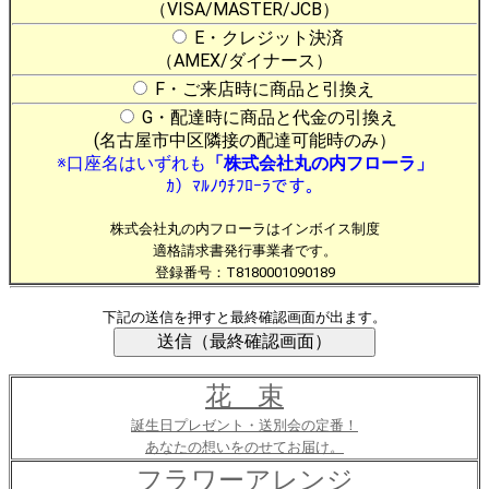
（VISA/MASTER/JCB）
E・クレジット決済
（AMEX/ダイナース）
F・ご来店時に商品と引換え
G・配達時に商品と代金の引換え
(名古屋市中区隣接の配達可能時のみ）
※口座名はいずれも
「株式会社丸の内フローラ」
ｶ）ﾏﾙﾉｳﾁﾌﾛｰﾗです。
株式会社丸の内フローラはインボイス制度
適格請求書発行事業者です。
登録番号：T8180001090189
下記の送信を押すと最終確認画面が出ます。
花 束
誕生日プレゼント・送別会の定番！
あなたの想いをのせてお届け。
フラワーアレンジ