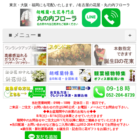
東京・大阪・福岡にも宅配いたします。/名古屋の花屋・丸の内フローラ
■ メニュー ■
+
当社営業時間：09時～18時 定休日：日・祝日です。
ご来店・ご注文・お問い合わせの方はLINE公式・お電話・メールにてお問合せ下さい。
◆◆お盆期間中の休業のお知らせ◆◆
8/8(土)～8/16(日)は休業とさせていただきます
期間中のお問合せやご注文は8/17(月)以降に順次ご連絡させていただきます
■当日配達・お問い合わせなど急なご入用の際には052-204-8739までお問合せ下さい
■就任祝・新社屋落成祝・お誕生日・記念日に花ギフトをお届けします