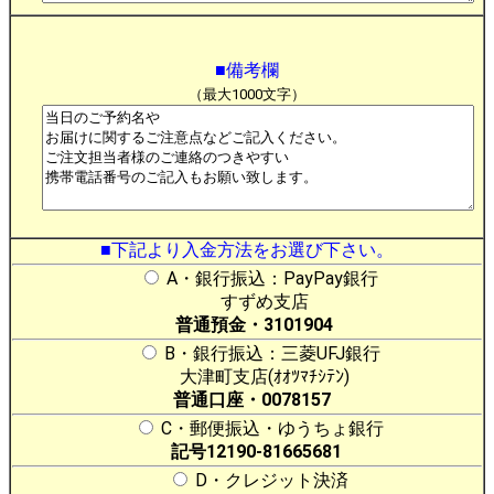
■備考欄
（最大1000文字）
■下記より入金方法をお選び下さい。
A・銀行振込：PayPay銀行
すずめ支店
普通預金・3101904
B・銀行振込：三菱UFJ銀行
大津町支店(ｵｵﾂﾏﾁｼﾃﾝ)
普通口座・0078157
C・郵便振込・ゆうちょ銀行
記号12190-81665681
D・クレジット決済