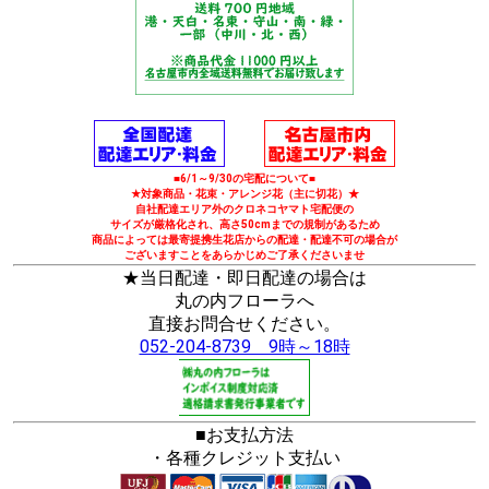
■6/1～9/30の宅配について■
★対象商品・花束・アレンジ花（主に切花）★
自社配達エリア外のクロネコヤマト宅配便の
サイズが厳格化され、高さ50cmまでの規制があるため
商品によっては最寄提携生花店からの配達・配達不可の場合が
ございますことをあらかじめご了承くださいませ
★当日配達・即日配達の場合は
丸の内フローラへ
直接お問合せください。
052-204-8739 9時～18時
■お支払方法
・各種クレジット支払い