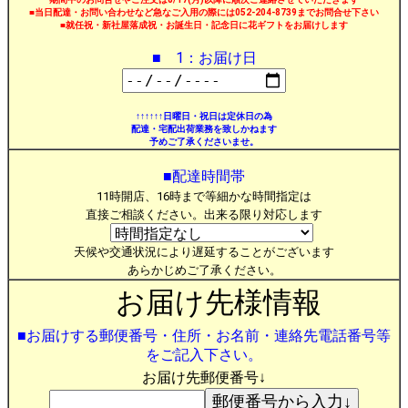
■当日配達・お問い合わせなど急なご入用の際には052-204-8739までお問合せ下さい
■就任祝・新社屋落成祝・お誕生日・記念日に花ギフトをお届けします
■ 1：お届け日
↑↑↑↑↑↑日曜日・祝日は定休日の為
配達・宅配出荷業務を致しかねます
予めご了承くださいませ。
■配達時間帯
11時開店、16時まで等細かな時間指定は
直接ご相談ください。出来る限り対応します
天候や交通状況により遅延することがございます
あらかじめご了承ください。
お届け先様情報
■お届けする郵便番号・住所・お名前・連絡先電話番号等
をご記入下さい。
お届け先郵便番号↓