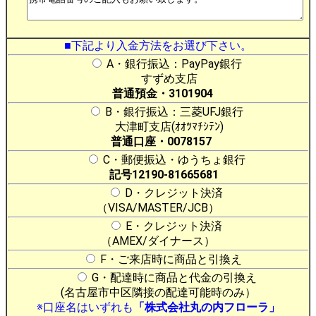
■下記より入金方法をお選び下さい。
A・銀行振込：PayPay銀行
すずめ支店
普通預金・3101904
B・銀行振込：三菱UFJ銀行
大津町支店(ｵｵﾂﾏﾁｼﾃﾝ)
普通口座・0078157
C・郵便振込・ゆうちょ銀行
記号12190-81665681
D・クレジット決済
（VISA/MASTER/JCB）
E・クレジット決済
（AMEX/ダイナース）
F・ご来店時に商品と引換え
G・配達時に商品と代金の引換え
(名古屋市中区隣接の配達可能時のみ）
※口座名はいずれも
「株式会社丸の内フローラ」