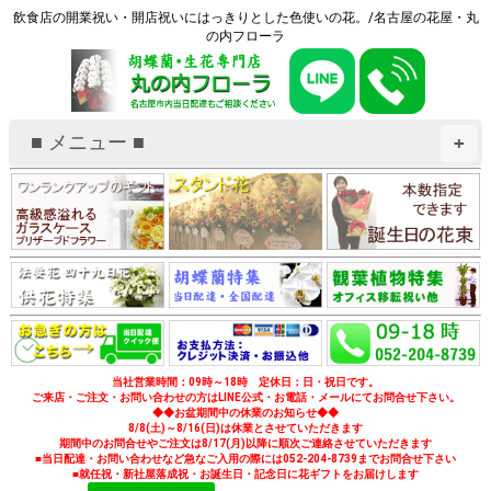
飲食店の開業祝い・開店祝いにはっきりとした色使いの花。/名古屋の花屋・丸
の内フローラ
■ メニュー ■
+
当社営業時間：09時～18時 定休日：日・祝日です。
ご来店・ご注文・お問い合わせの方はLINE公式・お電話・メールにてお問合せ下さい。
◆◆お盆期間中の休業のお知らせ◆◆
8/8(土)～8/16(日)は休業とさせていただきます
期間中のお問合せやご注文は8/17(月)以降に順次ご連絡させていただきます
■当日配達・お問い合わせなど急なご入用の際には052-204-8739までお問合せ下さい
■就任祝・新社屋落成祝・お誕生日・記念日に花ギフトをお届けします