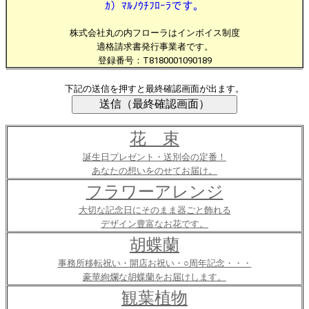
ｶ）ﾏﾙﾉｳﾁﾌﾛｰﾗです。
株式会社丸の内フローラはインボイス制度
適格請求書発行事業者です。
登録番号：T8180001090189
下記の送信を押すと最終確認画面が出ます。
花 束
誕生日プレゼント・送別会の定番！
あなたの想いをのせてお届け。
フラワーアレンジ
大切な記念日にそのまま器ごと飾れる
デザイン豊富なお花です。
胡蝶蘭
事務所移転祝い・開店お祝い・○周年記念・・・
豪華絢爛な胡蝶蘭をお届けします。
観葉植物