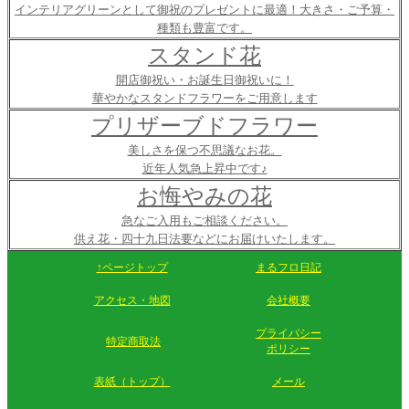
インテリアグリーンとして御祝のプレゼントに最適！大きさ・ご予算・
種類も豊富です。
スタンド花
開店御祝い・お誕生日御祝いに！
華やかなスタンドフラワーをご用意します
プリザーブドフラワー
美しさを保つ不思議なお花。
近年人気急上昇中です♪
お悔やみの花
急なご入用もご相談ください。
供え花・四十九日法要などにお届けいたします。
↑ページトップ
まるフロ日記
アクセス・地図
会社概要
プライバシー
特定商取法
ポリシー
表紙（トップ）
メール