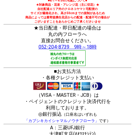
■6/1～9/30の宅配について■
★対象商品・花束・アレンジ花（主に切花）★
自社配達エリア外のクロネコヤマト宅配便の
サイズが厳格化され、高さ50cmまでの規制があるため
商品によっては最寄提携生花店からの配達・配達不可の場合が
ございますことをあらかじめご了承くださいませ
★当日配達・即日配達の場合は
丸の内フローラへ
直接お問合せください。
052-204-8739 9時～18時
■お支払方法
・各種クレジット支払い
（VISA・MASTER・JCB）は
・ペイジェントのクレジット決済代行を
利用しております。
◎銀行振込
（口座名はいずれも
「カブシキカイシャマルノウチフローラ」
です）
A：三菱UFJ銀行
大津町支店(ｵｵﾂﾏﾁｼﾃﾝ)