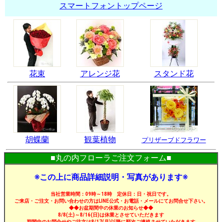
スマートフォントップページ
花束
アレンジ花
スタンド花
胡蝶蘭
観葉植物
プリザーブドフラワー
■丸の内フローラご注文フォーム■
※この上に商品詳細説明・写真があります※
当社営業時間：09時～18時 定休日：日・祝日です。
ご来店・ご注文・お問い合わせの方はLINE公式・お電話・メールにてお問合せ下さい。
◆◆お盆期間中の休業のお知らせ◆◆
8/8(土)～8/16(日)は休業とさせていただきます
期間中のお問合せやご注文は8/17(月)以降に順次ご連絡させていただきます