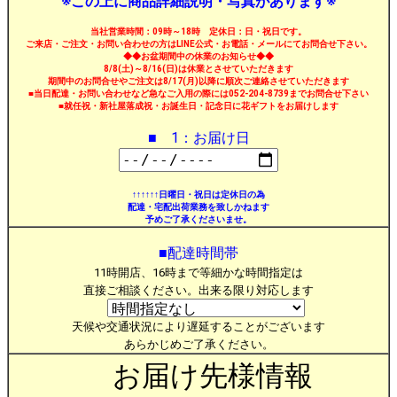
※この上に商品詳細説明・写真があります※
当社営業時間：09時～18時 定休日：日・祝日です。
ご来店・ご注文・お問い合わせの方はLINE公式・お電話・メールにてお問合せ下さい。
◆◆お盆期間中の休業のお知らせ◆◆
8/8(土)～8/16(日)は休業とさせていただきます
期間中のお問合せやご注文は8/17(月)以降に順次ご連絡させていただきます
■当日配達・お問い合わせなど急なご入用の際には052-204-8739までお問合せ下さい
■就任祝・新社屋落成祝・お誕生日・記念日に花ギフトをお届けします
■ 1：お届け日
↑↑↑↑↑↑日曜日・祝日は定休日の為
配達・宅配出荷業務を致しかねます
予めご了承くださいませ。
■配達時間帯
11時開店、16時まで等細かな時間指定は
直接ご相談ください。出来る限り対応します
天候や交通状況により遅延することがございます
あらかじめご了承ください。
お届け先様情報