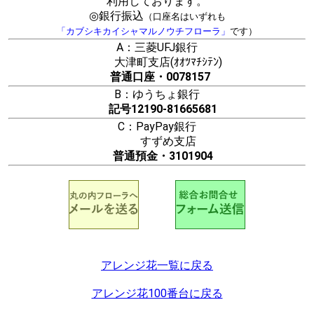
利用しております。
◎銀行振込
（口座名はいずれも
「カブシキカイシャマルノウチフローラ」
です）
A：三菱UFJ銀行
大津町支店(ｵｵﾂﾏﾁｼﾃﾝ)
普通口座・0078157
B：ゆうちょ銀行
記号12190-81665681
C：PayPay銀行
すずめ支店
普通預金・3101904
アレンジ花一覧に戻る
アレンジ花100番台に戻る