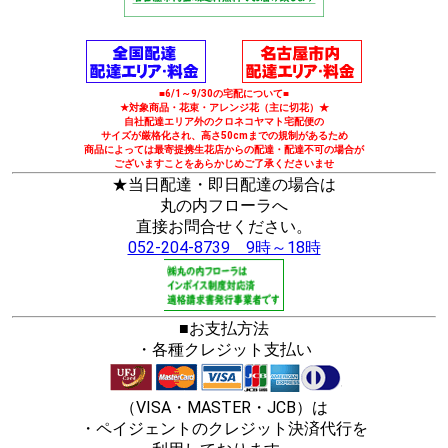
■6/1～9/30の宅配について■
★対象商品・花束・アレンジ花（主に切花）★
自社配達エリア外のクロネコヤマト宅配便の
サイズが厳格化され、高さ50cmまでの規制があるため
商品によっては最寄提携生花店からの配達・配達不可の場合が
ございますことをあらかじめご了承くださいませ
★当日配達・即日配達の場合は
丸の内フローラへ
直接お問合せください。
052-204-8739 9時～18時
■お支払方法
・各種クレジット支払い
（VISA・MASTER・JCB）は
・ペイジェントのクレジット決済代行を