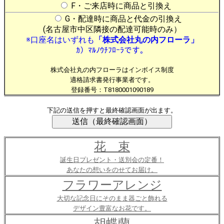
F・ご来店時に商品と引換え
G・配達時に商品と代金の引換え
(名古屋市中区隣接の配達可能時のみ）
※口座名はいずれも
「株式会社丸の内フローラ」
ｶ）ﾏﾙﾉｳﾁﾌﾛｰﾗです。
株式会社丸の内フローラはインボイス制度
適格請求書発行事業者です。
登録番号：T8180001090189
下記の送信を押すと最終確認画面が出ます。
花 束
誕生日プレゼント・送別会の定番！
あなたの想いをのせてお届け。
フラワーアレンジ
大切な記念日にそのまま器ごと飾れる
デザイン豊富なお花です。
胡蝶蘭