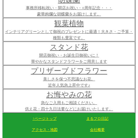
事務所移転祝い・開店お祝い・○周年記念・・・
豪華絢爛な胡蝶蘭をお届けします。
観葉植物
インテリアグリーンとして御祝のプレゼントに最適！大きさ・ご予算・
種類も豊富です。
スタンド花
開店御祝い・お誕生日御祝いに！
華やかなスタンドフラワーをご用意します
プリザーブドフラワー
美しさを保つ不思議なお花。
近年人気急上昇中です♪
お悔やみの花
急なご入用もご相談ください。
供え花・四十九日法要などにお届けいたします。
↑ページトップ
まるフロ日記
アクセス・地図
会社概要