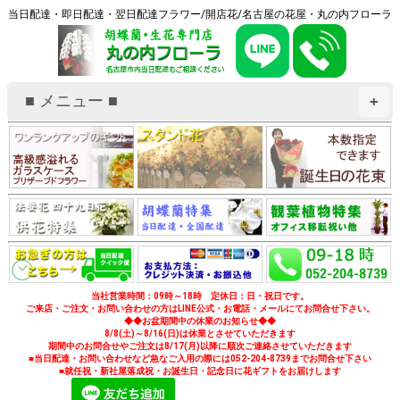
当日配達・即日配達・翌日配達フラワー/開店花/名古屋の花屋・丸の内フローラ
■ メニュー ■
+
当社営業時間：09時～18時 定休日：日・祝日です。
ご来店・ご注文・お問い合わせの方はLINE公式・お電話・メールにてお問合せ下さい。
◆◆お盆期間中の休業のお知らせ◆◆
8/8(土)～8/16(日)は休業とさせていただきます
期間中のお問合せやご注文は8/17(月)以降に順次ご連絡させていただきます
■当日配達・お問い合わせなど急なご入用の際には052-204-8739までお問合せ下さい
■就任祝・新社屋落成祝・お誕生日・記念日に花ギフトをお届けします