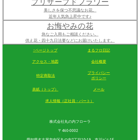
プリザーブドフラワー
美しさを保つ不思議なお花。
近年人気急上昇中です♪
お悔やみの花
急なご入用もご相談ください。
供え花・四十九日法要などにお届けいたします。
↑ページトップ
まるフロ日記
アクセス・地図
会社概要
プライバシー
特定商取法
ポリシー
表紙（トップ）
メール
求人情報（正社員・パート）
株式会社丸の内フローラ
〒460-0002
愛知県名古屋市中区丸の内2丁目10-19 市川ビル1F