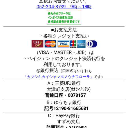
直接お問合せください。
052-204-8739 9時～18時
■お支払方法
・各種クレジット支払い
（VISA・MASTER・JCB）は
・ペイジェントのクレジット決済代行を
利用しております。
◎銀行振込
（口座名はいずれも
「カブシキカイシャマルノウチフローラ」
です）
A：三菱UFJ銀行
大津町支店(ｵｵﾂﾏﾁｼﾃﾝ)
普通口座・0078157
B：ゆうちょ銀行
記号12190-81665681
C：PayPay銀行
すずめ支店
普通預金・3101904