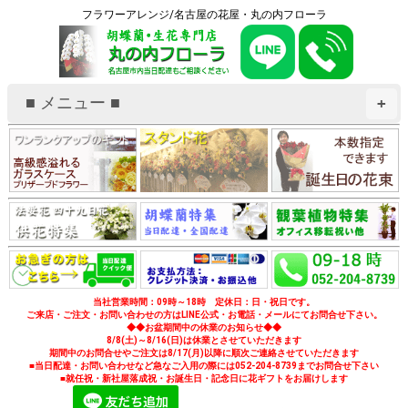
フラワーアレンジ/名古屋の花屋・丸の内フローラ
■ メニュー ■
+
当社営業時間：09時～18時 定休日：日・祝日です。
ご来店・ご注文・お問い合わせの方はLINE公式・お電話・メールにてお問合せ下さい。
◆◆お盆期間中の休業のお知らせ◆◆
8/8(土)～8/16(日)は休業とさせていただきます
期間中のお問合せやご注文は8/17(月)以降に順次ご連絡させていただきます
■当日配達・お問い合わせなど急なご入用の際には052-204-8739までお問合せ下さい
■就任祝・新社屋落成祝・お誕生日・記念日に花ギフトをお届けします