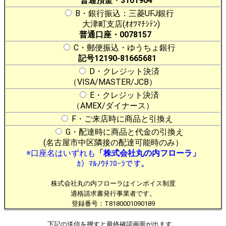
普通預金・3101904
B・銀行振込：三菱UFJ銀行
大津町支店(ｵｵﾂﾏﾁｼﾃﾝ)
普通口座・0078157
C・郵便振込・ゆうちょ銀行
記号12190-81665681
D・クレジット決済
（VISA/MASTER/JCB）
E・クレジット決済
（AMEX/ダイナース）
F・ご来店時に商品と引換え
G・配達時に商品と代金の引換え
(名古屋市中区隣接の配達可能時のみ）
※口座名はいずれも
「株式会社丸の内フローラ」
ｶ）ﾏﾙﾉｳﾁﾌﾛｰﾗです。
株式会社丸の内フローラはインボイス制度
適格請求書発行事業者です。
登録番号：T8180001090189
下記の送信を押すと最終確認画面が出ます。