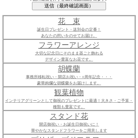
花 束
誕生日プレゼント・送別会の定番！
あなたの想いをのせてお届け。
フラワーアレンジ
大切な記念日にそのまま器ごと飾れる
デザイン豊富なお花です。
胡蝶蘭
事務所移転祝い・開店お祝い・○周年記念・・・
豪華絢爛な胡蝶蘭をお届けします。
観葉植物
インテリアグリーンとして御祝のプレゼントに最適！大きさ・ご予算・
種類も豊富です。
スタンド花
開店御祝い・お誕生日御祝いに！
華やかなスタンドフラワーをご用意します