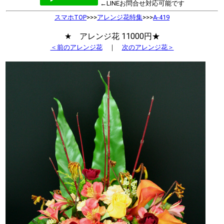
←LINEお問合せ対応可能です
スマホTOP
>>>
アレンジ花特集
>>>
A-419
★ アレンジ花 11000円★
＜前のアレンジ花
｜
次のアレンジ花＞