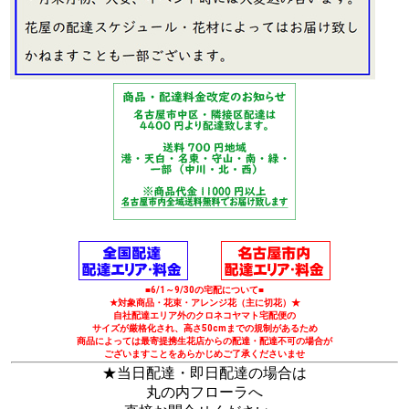
■6/1～9/30の宅配について■
★対象商品・花束・アレンジ花（主に切花）★
自社配達エリア外のクロネコヤマト宅配便の
サイズが厳格化され、高さ50cmまでの規制があるため
商品によっては最寄提携生花店からの配達・配達不可の場合が
ございますことをあらかじめご了承くださいませ
★当日配達・即日配達の場合は
丸の内フローラへ