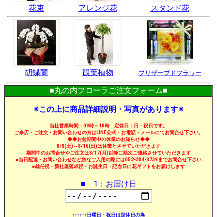
花束
アレンジ花
スタンド花
胡蝶蘭
観葉植物
プリザーブドフラワー
■丸の内フローラご注文フォーム■
※この上に商品詳細説明・写真があります※
当社営業時間：09時～18時 定休日：日・祝日です。
ご来店・ご注文・お問い合わせの方はLINE公式・お電話・メールにてお問合せ下さい。
◆◆お盆期間中の休業のお知らせ◆◆
8/8(土)～8/16(日)は休業とさせていただきます
期間中のお問合せやご注文は8/17(月)以降に順次ご連絡させていただきます
■当日配達・お問い合わせなど急なご入用の際には052-204-8739までお問合せ下さい
■就任祝・新社屋落成祝・お誕生日・記念日に花ギフトをお届けします
■ 1：お届け日
↑↑↑↑↑↑日曜日・祝日は定休日の為