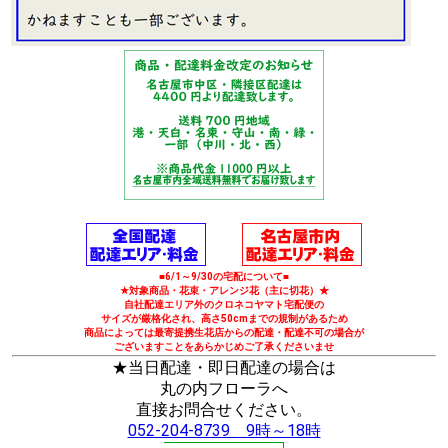
■6/1～9/30の宅配について■
★対象商品・花束・アレンジ花（主に切花）★
自社配達エリア外のクロネコヤマト宅配便の
サイズが厳格化され、高さ50cmまでの規制があるため
商品によっては最寄提携生花店からの配達・配達不可の場合が
ございますことをあらかじめご了承くださいませ
★当日配達・即日配達の場合は
丸の内フローラへ
直接お問合せください。
052-204-8739 9時～18時