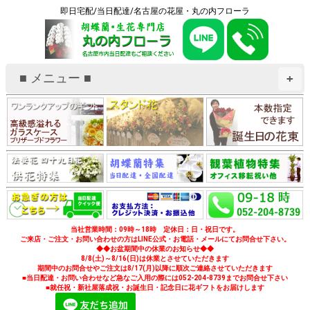
即日宅配/当日配達/名古屋の花屋・丸の内フローラ
■ メニュー ■
+
当社営業時間：09時～18時 定休日：日・祝日です。
ご来店・ご注文・お問い合わせの方はLINE公式・お電話・メールにてお問合せ下さい。
◆◆お盆期間中の休業のお知らせ◆◆
8/8(土)～8/16(日)は休業とさせていただきます
期間中のお問合せやご注文は8/17(月)以降に順次ご連絡させていただきます
■当日配達・お問い合わせなど急なご入用の際には052-204-8739までお問合せ下さい
■就任祝・新社屋落成祝・お誕生日・記念日に花ギフトをお届けします