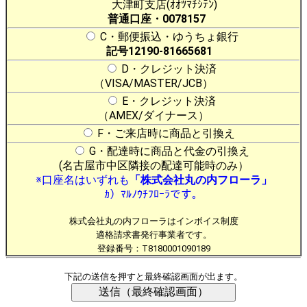
大津町支店(ｵｵﾂﾏﾁｼﾃﾝ)
普通口座・0078157
C・郵便振込・ゆうちょ銀行
記号12190-81665681
D・クレジット決済
（VISA/MASTER/JCB）
E・クレジット決済
（AMEX/ダイナース）
F・ご来店時に商品と引換え
G・配達時に商品と代金の引換え
(名古屋市中区隣接の配達可能時のみ）
※口座名はいずれも
「株式会社丸の内フローラ」
ｶ）ﾏﾙﾉｳﾁﾌﾛｰﾗです。
株式会社丸の内フローラはインボイス制度
適格請求書発行事業者です。
登録番号：T8180001090189
下記の送信を押すと最終確認画面が出ます。