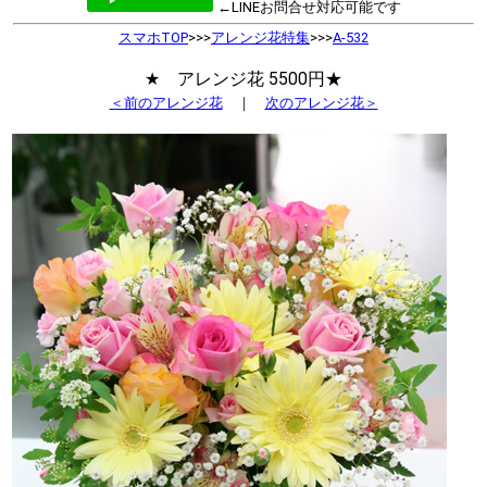
←LINEお問合せ対応可能です
スマホTOP
>>>
アレンジ花特集
>>>
A-532
★ アレンジ花 5500円★
＜前のアレンジ花
｜
次のアレンジ花＞