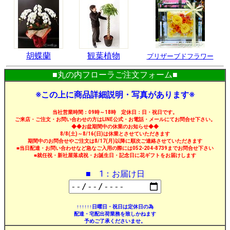
胡蝶蘭
観葉植物
プリザーブドフラワー
■丸の内フローラご注文フォーム■
※この上に商品詳細説明・写真があります※
当社営業時間：09時～18時 定休日：日・祝日です。
ご来店・ご注文・お問い合わせの方はLINE公式・お電話・メールにてお問合せ下さい。
◆◆お盆期間中の休業のお知らせ◆◆
8/8(土)～8/16(日)は休業とさせていただきます
期間中のお問合せやご注文は8/17(月)以降に順次ご連絡させていただきます
■当日配達・お問い合わせなど急なご入用の際には052-204-8739までお問合せ下さい
■就任祝・新社屋落成祝・お誕生日・記念日に花ギフトをお届けします
■ 1：お届け日
↑↑↑↑↑↑日曜日・祝日は定休日の為
配達・宅配出荷業務を致しかねます
予めご了承くださいませ。