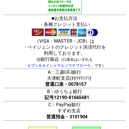
■お支払方法
・各種クレジット支払い
（VISA・MASTER・JCB）は
・ペイジェントのクレジット決済代行を
利用しております。
◎銀行振込
（口座名はいずれも
「カブシキカイシャマルノウチフローラ」
です）
A：三菱UFJ銀行
大津町支店(ｵｵﾂﾏﾁｼﾃﾝ)
普通口座・0078157
B：ゆうちょ銀行
記号12190-81665681
C：PayPay銀行
すずめ支店
普通預金・3101904