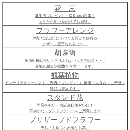
花 束
誕生日プレゼント・送別会の定番！
あなたの想いをのせてお届け。
フラワーアレンジ
大切な記念日にそのまま器ごと飾れる
デザイン豊富なお花です。
胡蝶蘭
事務所移転祝い・開店お祝い・○周年記念・・・
豪華絢爛な胡蝶蘭をお届けします。
観葉植物
インテリアグリーンとして御祝のプレゼントに最適！大きさ・ご予算・
種類も豊富です。
スタンド花
開店御祝い・お誕生日御祝いに！
華やかなスタンドフラワーをご用意します
プリザーブドフラワー
美しさを保つ不思議なお花。