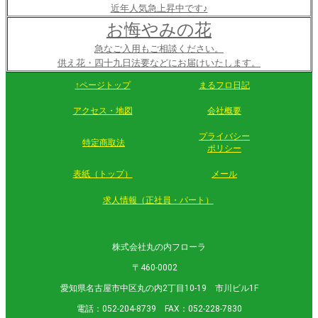
近年人気急上昇中です♪
お悔やみの花
急なご入用もご相談ください。
供え花・四十九日法要などにお届けいたします。
↑ページトップ
まるフロ日記
アクセス・地図
会社概要
プライバシー
特定商取法
ポリシー
表紙（トップ）
メール
求人情報（正社員・パート）
株式会社丸の内フローラ
〒460-0002
愛知県名古屋市中区丸の内2丁目10-19 市川ビル1F
電話：052-204-8739 FAX：052-228-7830