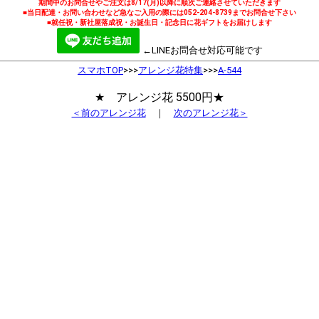
期間中のお問合せやご注文は8/17(月)以降に順次ご連絡させていただきます
■当日配達・お問い合わせなど急なご入用の際には052-204-8739までお問合せ下さい
■就任祝・新社屋落成祝・お誕生日・記念日に花ギフトをお届けします
←LINEお問合せ対応可能です
スマホTOP
>>>
アレンジ花特集
>>>
A-544
★ アレンジ花 5500円★
＜前のアレンジ花
｜
次のアレンジ花＞