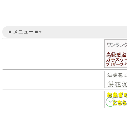
■ メニュー ■
+