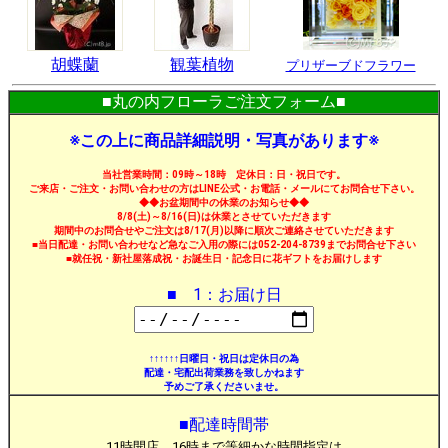
胡蝶蘭
観葉植物
プリザーブドフラワー
■丸の内フローラご注文フォーム■
※この上に商品詳細説明・写真があります※
当社営業時間：09時～18時 定休日：日・祝日です。
ご来店・ご注文・お問い合わせの方はLINE公式・お電話・メールにてお問合せ下さい。
◆◆お盆期間中の休業のお知らせ◆◆
8/8(土)～8/16(日)は休業とさせていただきます
期間中のお問合せやご注文は8/17(月)以降に順次ご連絡させていただきます
■当日配達・お問い合わせなど急なご入用の際には052-204-8739までお問合せ下さい
■就任祝・新社屋落成祝・お誕生日・記念日に花ギフトをお届けします
■ 1：お届け日
↑↑↑↑↑↑日曜日・祝日は定休日の為
配達・宅配出荷業務を致しかねます
予めご了承くださいませ。
■配達時間帯
11時開店、16時まで等細かな時間指定は