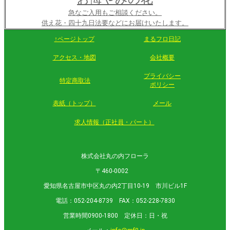
急なご入用もご相談ください。
供え花・四十九日法要などにお届けいたします。
↑ページトップ
まるフロ日記
アクセス・地図
会社概要
プライバシー
特定商取法
ポリシー
表紙（トップ）
メール
求人情報（正社員・パート）
株式会社丸の内フローラ
〒460-0002
愛知県名古屋市中区丸の内2丁目10-19 市川ビル1F
電話：052-204-8739 FAX：052-228-7830
営業時間0900-1800 定休日：日・祝