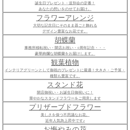
誕生日プレゼント・送別会の定番！
あなたの想いをのせてお届け。
フラワーアレンジ
大切な記念日にそのまま器ごと飾れる
デザイン豊富なお花です。
胡蝶蘭
事務所移転祝い・開店お祝い・○周年記念・・・
豪華絢爛な胡蝶蘭をお届けします。
観葉植物
インテリアグリーンとして御祝のプレゼントに最適！大きさ・ご予算・
種類も豊富です。
スタンド花
開店御祝い・お誕生日御祝いに！
華やかなスタンドフラワーをご用意します
プリザーブドフラワー
美しさを保つ不思議なお花。
近年人気急上昇中です♪
お悔やみの花