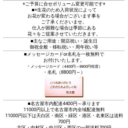
※ご予算に合せボリューム変更可能です※
■※生花のため入荷状況によって
お花が変わる場合がございます事を
ご了承くださいませ。
仕入が困難な場合は季節にある
花々をご提案させていただきます。
■主なご用途：開店祝い・誕生日
御祝全般・移転祝い・周年祝い等
■メッセージカードor名札を一枚無料で
お付けいたします。
・
メッセージカード（4400円～8800円程度）
・名札（8800円～）
■名古屋市内配達4400円～承ります
11000円以上で名古屋市内全域配達無料
11000円以下は天白区・南区・緑区・港区・名東区は送料
700円
北区・中村区・中川区・西区の一部送料700円