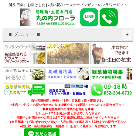
誕生日会にお届けしたお祝い花/バースデープレゼントのフラワーギフト
■ メニュー ■
+
当社営業時間：09時～18時 定休日：日・祝日です。
ご来店・ご注文・お問い合わせの方はLINE公式・お電話・メールにてお問合せ下さい。
◆◆お盆期間中の休業のお知らせ◆◆
8/8(土)～8/16(日)は休業とさせていただきます
期間中のお問合せやご注文は8/17(月)以降に順次ご連絡させていただきます
■当日配達・お問い合わせなど急なご入用の際には052-204-8739までお問合せ下さい
■就任祝・新社屋落成祝・お誕生日・記念日に花ギフトをお届けします