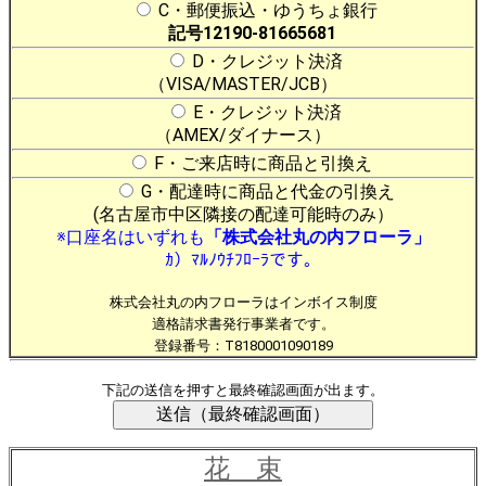
C・郵便振込・ゆうちょ銀行
記号12190-81665681
D・クレジット決済
（VISA/MASTER/JCB）
E・クレジット決済
（AMEX/ダイナース）
F・ご来店時に商品と引換え
G・配達時に商品と代金の引換え
(名古屋市中区隣接の配達可能時のみ）
※口座名はいずれも
「株式会社丸の内フローラ」
ｶ）ﾏﾙﾉｳﾁﾌﾛｰﾗです。
株式会社丸の内フローラはインボイス制度
適格請求書発行事業者です。
登録番号：T8180001090189
下記の送信を押すと最終確認画面が出ます。
花 束