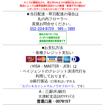
サイズが厳格化され、高さ50cmまでの規制があるため
商品によっては最寄提携生花店からの配達・配達不可の場合が
ございますことをあらかじめご了承くださいませ
★当日配達・即日配達の場合は
丸の内フローラへ
直接お問合せください。
052-204-8739 9時～18時
■お支払方法
・各種クレジット支払い
（VISA・MASTER・JCB）は
・ペイジェントのクレジット決済代行を
利用しております。
◎銀行振込
（口座名はいずれも
「カブシキカイシャマルノウチフローラ」
です）
A：三菱UFJ銀行
大津町支店(ｵｵﾂﾏﾁｼﾃﾝ)
普通口座・0078157