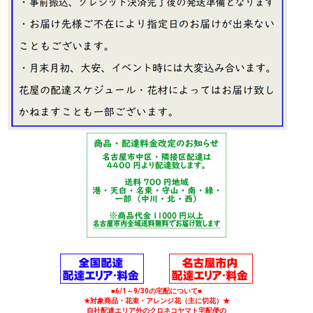
■6/1～9/30の宅配について■
★対象商品・花束・アレンジ花（主に切花）★
自社配達エリア外のクロネコヤマト宅配便の