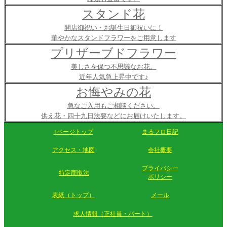
スタンド花
開店御祝い・お誕生日御祝いに！
華やかなスタンドフラワーをご用意します
プリザーブドフラワー
美しさを保つ不思議なお花。
近年人気急上昇中です♪
お悔やみの花
急なご入用もご相談ください。
供え花・四十九日法要などにお届けいたします。
↑ページトップ
まるフロ日記
アクセス・地図
会社概要
プライバシー
特定商取法
ポリシー
表紙（トップ）
メール
求人情報（正社員・パート）