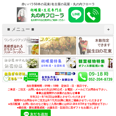
赤いバラ50本の花束/名古屋の花屋・丸の内フローラ
■ メニュー ■
+
当社営業時間：09時～18時 定休日：日・祝日です。
ご来店・ご注文・お問い合わせの方はLINE公式・お電話・メールにてお問合せ下さい。
◆◆お盆期間中の休業のお知らせ◆◆
8/8(土)～8/16(日)は休業とさせていただきます
期間中のお問合せやご注文は8/17(月)以降に順次ご連絡させていただきます
■当日配達・お問い合わせなど急なご入用の際には052-204-8739までお問合せ下さい
■就任祝・新社屋落成祝・お誕生日・記念日に花ギフトをお届けします