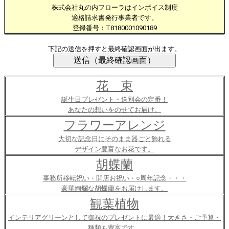
株式会社丸の内フローラはインボイス制度
適格請求書発行事業者です。
登録番号：T8180001090189
下記の送信を押すと最終確認画面が出ます。
花 束
誕生日プレゼント・送別会の定番！
あなたの想いをのせてお届け。
フラワーアレンジ
大切な記念日にそのまま器ごと飾れる
デザイン豊富なお花です。
胡蝶蘭
事務所移転祝い・開店お祝い・○周年記念・・・
豪華絢爛な胡蝶蘭をお届けします。
観葉植物
インテリアグリーンとして御祝のプレゼントに最適！大きさ・ご予算・
種類も豊富です。