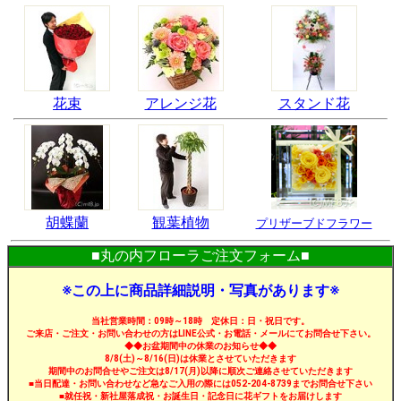
花束
アレンジ花
スタンド花
胡蝶蘭
観葉植物
プリザーブドフラワー
■丸の内フローラご注文フォーム■
※この上に商品詳細説明・写真があります※
当社営業時間：09時～18時 定休日：日・祝日です。
ご来店・ご注文・お問い合わせの方はLINE公式・お電話・メールにてお問合せ下さい。
◆◆お盆期間中の休業のお知らせ◆◆
8/8(土)～8/16(日)は休業とさせていただきます
期間中のお問合せやご注文は8/17(月)以降に順次ご連絡させていただきます
■当日配達・お問い合わせなど急なご入用の際には052-204-8739までお問合せ下さい
■就任祝・新社屋落成祝・お誕生日・記念日に花ギフトをお届けします