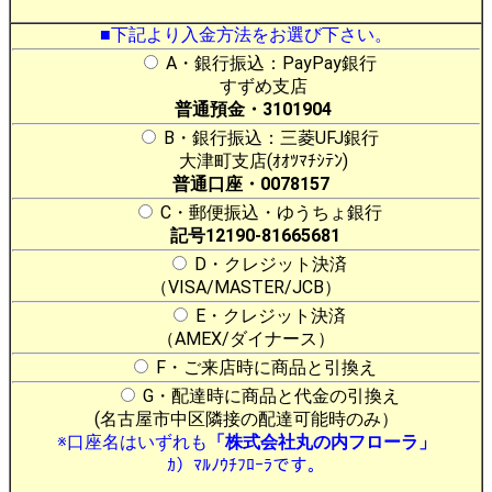
■下記より入金方法をお選び下さい。
A・銀行振込：PayPay銀行
すずめ支店
普通預金・3101904
B・銀行振込：三菱UFJ銀行
大津町支店(ｵｵﾂﾏﾁｼﾃﾝ)
普通口座・0078157
C・郵便振込・ゆうちょ銀行
記号12190-81665681
D・クレジット決済
（VISA/MASTER/JCB）
E・クレジット決済
（AMEX/ダイナース）
F・ご来店時に商品と引換え
G・配達時に商品と代金の引換え
(名古屋市中区隣接の配達可能時のみ）
※口座名はいずれも
「株式会社丸の内フローラ」
ｶ）ﾏﾙﾉｳﾁﾌﾛｰﾗです。