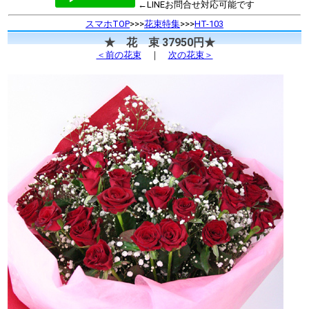
←LINEお問合せ対応可能です
スマホTOP
>>>
花束特集
>>>
HT-103
★ 花 束 37950円★
＜前の花束
｜
次の花束＞