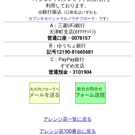
利用しております。
◎銀行振込
（口座名はいずれも
「カブシキカイシャマルノウチフローラ」
です）
A：三菱UFJ銀行
大津町支店(ｵｵﾂﾏﾁｼﾃﾝ)
普通口座・0078157
B：ゆうちょ銀行
記号12190-81665681
C：PayPay銀行
すずめ支店
普通預金・3101904
アレンジ花一覧に戻る
アレンジ花100番台に戻る