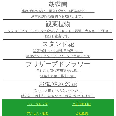
胡蝶蘭
事務所移転祝い・開店お祝い・○周年記念・・・
豪華絢爛な胡蝶蘭をお届けします。
観葉植物
インテリアグリーンとして御祝のプレゼントに最適！大きさ・ご予算・
種類も豊富です。
スタンド花
開店御祝い・お誕生日御祝いに！
華やかなスタンドフラワーをご用意します
プリザーブドフラワー
美しさを保つ不思議なお花。
近年人気急上昇中です♪
お悔やみの花
急なご入用もご相談ください。
供え花・四十九日法要などにお届けいたします。
↑ページトップ
まるフロ日記
アクセス・地図
会社概要