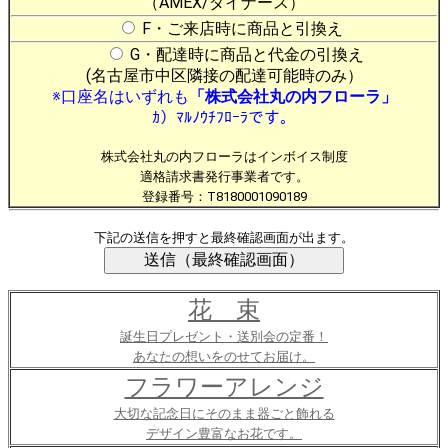
（AMEX/ダイナース）
F・ご来店時に商品と引換え
G・配達時に商品と代金の引換え
(名古屋市中区隣接の配達可能時のみ）
※口座名はいずれも
「株式会社丸の内フローラ」
ｶ）ﾏﾙﾉｳﾁﾌﾛｰﾗです。
株式会社丸の内フローラはインボイス制度
適格請求書発行事業者です。
登録番号：T8180001090189
下記の送信を押すと最終確認画面が出ます。
花 束
誕生日プレゼント・送別会の定番！
あなたの想いをのせてお届け。
フラワーアレンジ
大切な記念日にそのまま器ごと飾れる
デザイン豊富なお花です。