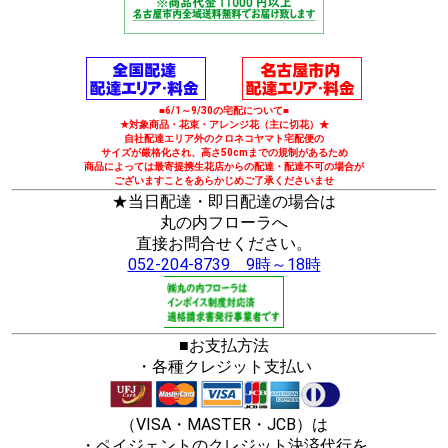
■6/1～9/30の宅配について■
★対象商品・花束・アレンジ花（主に切花）★
自社配達エリア外のクロネコヤマト宅配便の
サイズが厳格化され、高さ50cmまでの規制があるため
商品によっては最寄提携生花店からの配達・配達不可の場合が
ございますことをあらかじめご了承くださいませ
★当日配達・即日配達の場合は
丸の内フローラへ
直接お問合せください。
052-204-8739 9時～18時
■お支払方法
・各種クレジット支払い
（VISA・MASTER・JCB）は
・ペイジェントのクレジット決済代行を