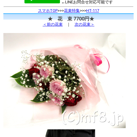
←LINEお問合せ対応可能です
スマホTOP
>>>
花束特集
>>>
HT-117
★ 花 束 7700円★
＜前の花束
｜
次の花束＞