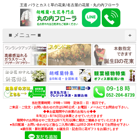
王道 バラとカスミ草の花束/名古屋の花屋・丸の内フローラ
■ メニュー ■
+
当社営業時間：09時～18時 定休日：日・祝日です。
ご来店・ご注文・お問い合わせの方はLINE公式・お電話・メールにてお問合せ下さい。
◆◆お盆期間中の休業のお知らせ◆◆
8/8(土)～8/16(日)は休業とさせていただきます
期間中のお問合せやご注文は8/17(月)以降に順次ご連絡させていただきます
■当日配達・お問い合わせなど急なご入用の際には052-204-8739までお問合せ下さい
■就任祝・新社屋落成祝・お誕生日・記念日に花ギフトをお届けします