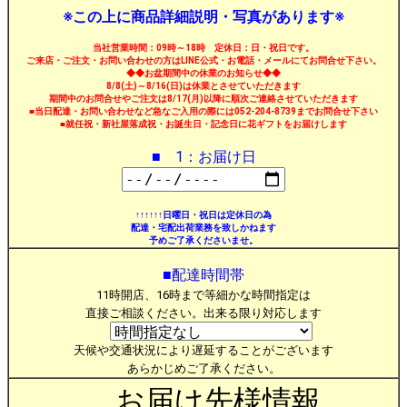
※この上に商品詳細説明・写真があります※
当社営業時間：09時～18時 定休日：日・祝日です。
ご来店・ご注文・お問い合わせの方はLINE公式・お電話・メールにてお問合せ下さい。
◆◆お盆期間中の休業のお知らせ◆◆
8/8(土)～8/16(日)は休業とさせていただきます
期間中のお問合せやご注文は8/17(月)以降に順次ご連絡させていただきます
■当日配達・お問い合わせなど急なご入用の際には052-204-8739までお問合せ下さい
■就任祝・新社屋落成祝・お誕生日・記念日に花ギフトをお届けします
■ 1：お届け日
↑↑↑↑↑↑日曜日・祝日は定休日の為
配達・宅配出荷業務を致しかねます
予めご了承くださいませ。
■配達時間帯
11時開店、16時まで等細かな時間指定は
直接ご相談ください。出来る限り対応します
天候や交通状況により遅延することがございます
あらかじめご了承ください。
お届け先様情報