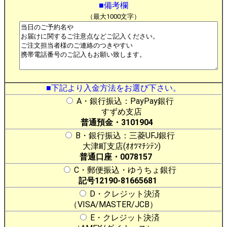
■備考欄
（最大1000文字）
■下記より入金方法をお選び下さい。
A・銀行振込：PayPay銀行
すずめ支店
普通預金・3101904
B・銀行振込：三菱UFJ銀行
大津町支店(ｵｵﾂﾏﾁｼﾃﾝ)
普通口座・0078157
C・郵便振込・ゆうちょ銀行
記号12190-81665681
D・クレジット決済
（VISA/MASTER/JCB）
E・クレジット決済