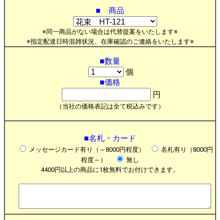
■ 商品
※同一商品がない場合は代替提案をいたします※
※指定配達日時混雑状況、在庫確認のご連絡をいたします※
■数量
個
■価格
円
（当社の価格表記は全て税込みです）
■名札・カード
メッセージカード有り（～8000円程度）
名札有り（8000円
程度～）
無し
4400円以上の商品に1枚無料でお付けできます。