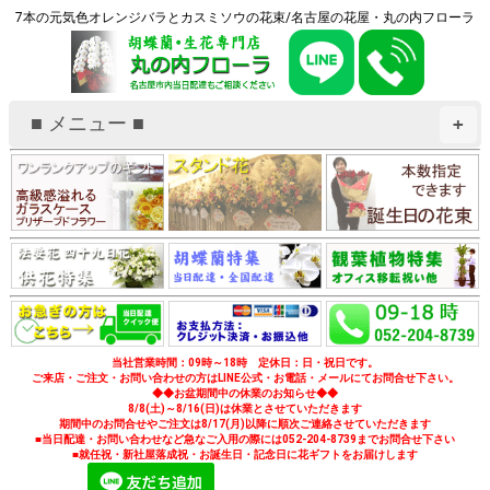
7本の元気色オレンジバラとカスミソウの花束/名古屋の花屋・丸の内フローラ
■ メニュー ■
+
当社営業時間：09時～18時 定休日：日・祝日です。
ご来店・ご注文・お問い合わせの方はLINE公式・お電話・メールにてお問合せ下さい。
◆◆お盆期間中の休業のお知らせ◆◆
8/8(土)～8/16(日)は休業とさせていただきます
期間中のお問合せやご注文は8/17(月)以降に順次ご連絡させていただきます
■当日配達・お問い合わせなど急なご入用の際には052-204-8739までお問合せ下さい
■就任祝・新社屋落成祝・お誕生日・記念日に花ギフトをお届けします