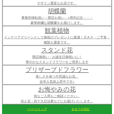
デザイン豊富なお花です。
胡蝶蘭
事務所移転祝い・開店お祝い・○周年記念・・・
豪華絢爛な胡蝶蘭をお届けします。
観葉植物
インテリアグリーンとして御祝のプレゼントに最適！大きさ・ご予算・
種類も豊富です。
スタンド花
開店御祝い・お誕生日御祝いに！
華やかなスタンドフラワーをご用意します
プリザーブドフラワー
美しさを保つ不思議なお花。
近年人気急上昇中です♪
お悔やみの花
急なご入用もご相談ください。
供え花・四十九日法要などにお届けいたします。
↑ページトップ
まるフロ日記