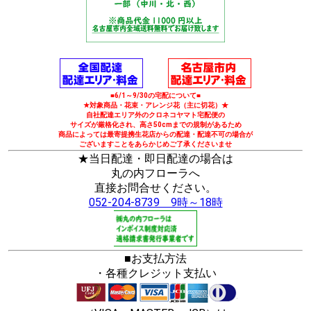
■6/1～9/30の宅配について■
★対象商品・花束・アレンジ花（主に切花）★
自社配達エリア外のクロネコヤマト宅配便の
サイズが厳格化され、高さ50cmまでの規制があるため
商品によっては最寄提携生花店からの配達・配達不可の場合が
ございますことをあらかじめご了承くださいませ
★当日配達・即日配達の場合は
丸の内フローラへ
直接お問合せください。
052-204-8739 9時～18時
■お支払方法
・各種クレジット支払い