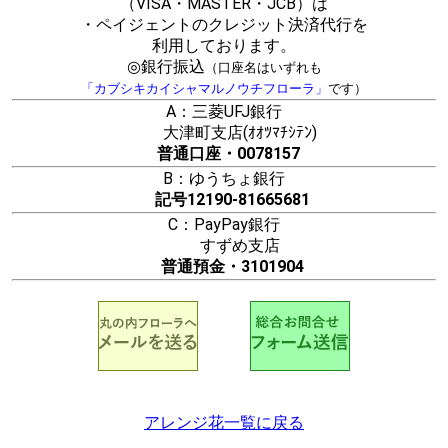
（VISA・MASTER・JCB）は
・ペイジェントのクレジット決済代行を
利用しております。
◎銀行振込
（口座名はいずれも
「カブシキカイシャマルノウチフローラ」
です）
A：三菱UFJ銀行
大津町支店(ｵｵﾂﾏﾁｼﾃﾝ)
普通口座・0078157
B：ゆうちょ銀行
記号12190-81665681
C：PayPay銀行
すずめ支店
普通預金・3101904
アレンジ花一覧に戻る