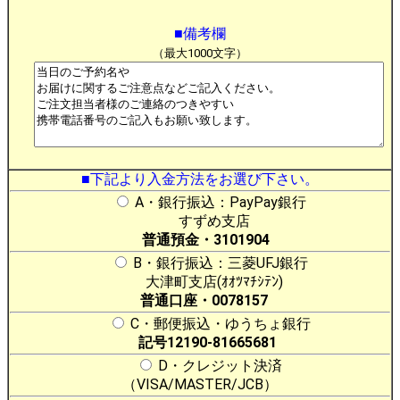
■備考欄
（最大1000文字）
■下記より入金方法をお選び下さい。
A・銀行振込：PayPay銀行
すずめ支店
普通預金・3101904
B・銀行振込：三菱UFJ銀行
大津町支店(ｵｵﾂﾏﾁｼﾃﾝ)
普通口座・0078157
C・郵便振込・ゆうちょ銀行
記号12190-81665681
D・クレジット決済
（VISA/MASTER/JCB）