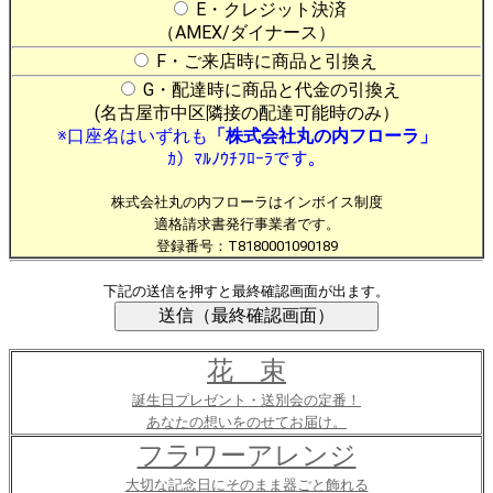
E・クレジット決済
（AMEX/ダイナース）
F・ご来店時に商品と引換え
G・配達時に商品と代金の引換え
(名古屋市中区隣接の配達可能時のみ）
※口座名はいずれも
「株式会社丸の内フローラ」
ｶ）ﾏﾙﾉｳﾁﾌﾛｰﾗです。
株式会社丸の内フローラはインボイス制度
適格請求書発行事業者です。
登録番号：T8180001090189
下記の送信を押すと最終確認画面が出ます。
花 束
誕生日プレゼント・送別会の定番！
あなたの想いをのせてお届け。
フラワーアレンジ
大切な記念日にそのまま器ごと飾れる