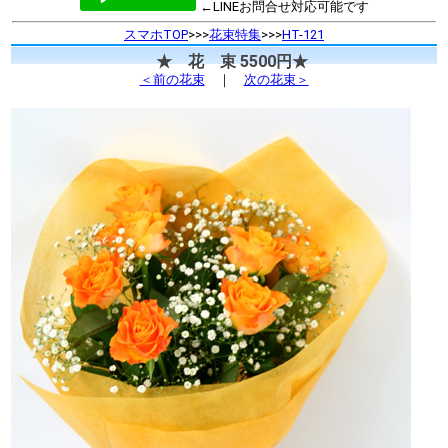
←LINEお問合せ対応可能です
スマホTOP
>>>
花束特集
>>>
HT-121
★ 花 束 5500円★
＜前の花束
｜
次の花束＞