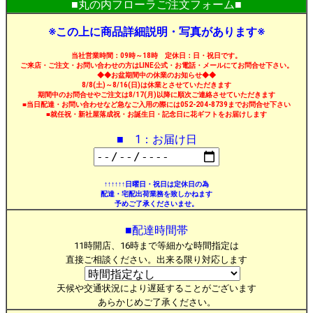
■丸の内フローラご注文フォーム■
※この上に商品詳細説明・写真があります※
当社営業時間：09時～18時 定休日：日・祝日です。
ご来店・ご注文・お問い合わせの方はLINE公式・お電話・メールにてお問合せ下さい。
◆◆お盆期間中の休業のお知らせ◆◆
8/8(土)～8/16(日)は休業とさせていただきます
期間中のお問合せやご注文は8/17(月)以降に順次ご連絡させていただきます
■当日配達・お問い合わせなど急なご入用の際には052-204-8739までお問合せ下さい
■就任祝・新社屋落成祝・お誕生日・記念日に花ギフトをお届けします
■ 1：お届け日
↑↑↑↑↑↑日曜日・祝日は定休日の為
配達・宅配出荷業務を致しかねます
予めご了承くださいませ。
■配達時間帯
11時開店、16時まで等細かな時間指定は
直接ご相談ください。出来る限り対応します
天候や交通状況により遅延することがございます
あらかじめご了承ください。