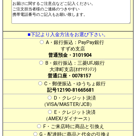
■下記より入金方法をお選び下さい。
A・銀行振込：PayPay銀行
すずめ支店
普通預金・3101904
B・銀行振込：三菱UFJ銀行
大津町支店(ｵｵﾂﾏﾁｼﾃﾝ)
普通口座・0078157
C・郵便振込・ゆうちょ銀行
記号12190-81665681
D・クレジット決済
（VISA/MASTER/JCB）
E・クレジット決済
（AMEX/ダイナース）
F・ご来店時に商品と引換え
G・配達時に商品と代金の引換え