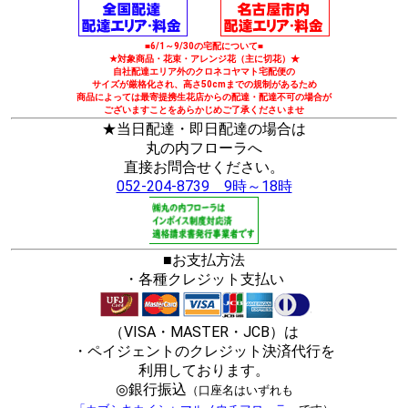
■6/1～9/30の宅配について■
★対象商品・花束・アレンジ花（主に切花）★
自社配達エリア外のクロネコヤマト宅配便の
サイズが厳格化され、高さ50cmまでの規制があるため
商品によっては最寄提携生花店からの配達・配達不可の場合が
ございますことをあらかじめご了承くださいませ
★当日配達・即日配達の場合は
丸の内フローラへ
直接お問合せください。
052-204-8739 9時～18時
■お支払方法
・各種クレジット支払い
（VISA・MASTER・JCB）は
・ペイジェントのクレジット決済代行を
利用しております。
◎銀行振込
（口座名はいずれも