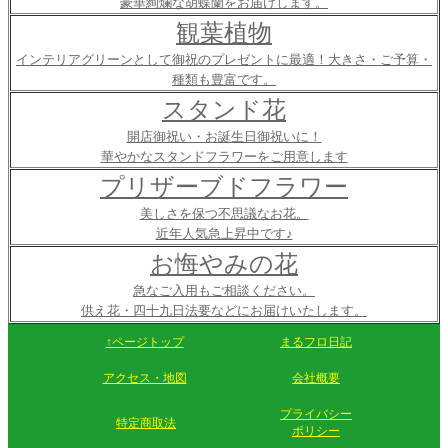
豪華絢爛な胡蝶蘭をお届けします。
観葉植物
インテリアグリーンとして御祝のプレゼントに最適！大きさ・ご予算・
種類も豊富です。
スタンド花
開店御祝い・お誕生日御祝いに！
華やかなスタンドフラワーをご用意します
プリザーブドフラワー
美しさを保つ不思議なお花。
近年人気急上昇中です♪
お悔やみの花
急なご入用もご相談ください。
供え花・四十九日法要などにお届けいたします。
↑ページトップ
まるフロ日記
アクセス・地図
会社概要
プライバシー
特定商取法
ポリシー