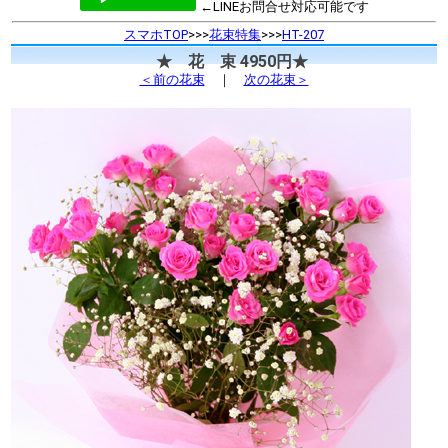
←LINEお問合せ対応可能です
スマホTOP
>>>
花束特集
>>>
HT-207
★ 花 束 4950円★
＜前の花束
｜
次の花束＞