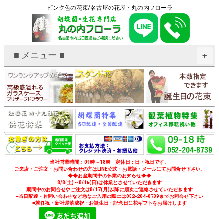
ピンク色の花束/名古屋の花屋・丸の内フローラ
■ メニュー ■
+
当社営業時間：09時～18時 定休日：日・祝日です。
ご来店・ご注文・お問い合わせの方はLINE公式・お電話・メールにてお問合せ下さい。
◆◆お盆期間中の休業のお知らせ◆◆
8/8(土)～8/16(日)は休業とさせていただきます
期間中のお問合せやご注文は8/17(月)以降に順次ご連絡させていただきます
■当日配達・お問い合わせなど急なご入用の際には052-204-8739までお問合せ下さい
■就任祝・新社屋落成祝・お誕生日・記念日に花ギフトをお届けします