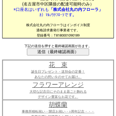
(名古屋市中区隣接の配達可能時のみ）
※口座名はいずれも
「株式会社丸の内フローラ」
ｶ）ﾏﾙﾉｳﾁﾌﾛｰﾗです。
株式会社丸の内フローラはインボイス制度
適格請求書発行事業者です。
登録番号：T8180001090189
下記の送信を押すと最終確認画面が出ます。
花 束
誕生日プレゼント・送別会の定番！
あなたの想いをのせてお届け。
フラワーアレンジ
大切な記念日にそのまま器ごと飾れる
デザイン豊富なお花です。
胡蝶蘭
事務所移転祝い・開店お祝い・○周年記念・・・