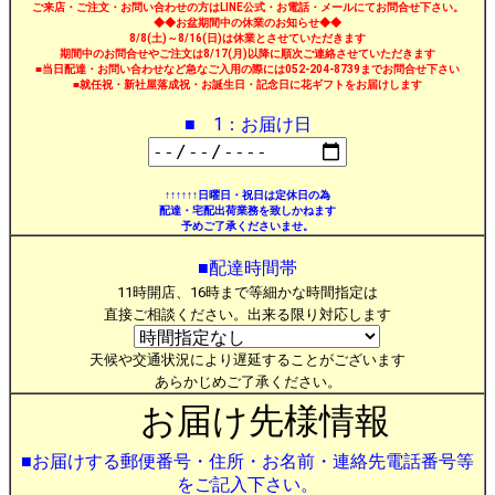
ご来店・ご注文・お問い合わせの方はLINE公式・お電話・メールにてお問合せ下さい。
◆◆お盆期間中の休業のお知らせ◆◆
8/8(土)～8/16(日)は休業とさせていただきます
期間中のお問合せやご注文は8/17(月)以降に順次ご連絡させていただきます
■当日配達・お問い合わせなど急なご入用の際には052-204-8739までお問合せ下さい
■就任祝・新社屋落成祝・お誕生日・記念日に花ギフトをお届けします
■ 1：お届け日
↑↑↑↑↑↑日曜日・祝日は定休日の為
配達・宅配出荷業務を致しかねます
予めご了承くださいませ。
■配達時間帯
11時開店、16時まで等細かな時間指定は
直接ご相談ください。出来る限り対応します
天候や交通状況により遅延することがございます
あらかじめご了承ください。
お届け先様情報
■お届けする郵便番号・住所・お名前・連絡先電話番号等
をご記入下さい。