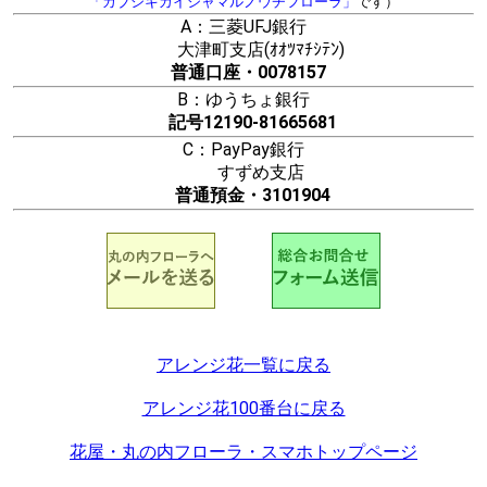
「カブシキカイシャマルノウチフローラ」
です）
A：三菱UFJ銀行
大津町支店(ｵｵﾂﾏﾁｼﾃﾝ)
普通口座・0078157
B：ゆうちょ銀行
記号12190-81665681
C：PayPay銀行
すずめ支店
普通預金・3101904
アレンジ花一覧に戻る
アレンジ花100番台に戻る
花屋・丸の内フローラ・スマホトップページ