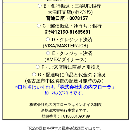
B・銀行振込：三菱UFJ銀行
大津町支店(ｵｵﾂﾏﾁｼﾃﾝ)
普通口座・0078157
C・郵便振込・ゆうちょ銀行
記号12190-81665681
D・クレジット決済
（VISA/MASTER/JCB）
E・クレジット決済
（AMEX/ダイナース）
F・ご来店時に商品と引換え
G・配達時に商品と代金の引換え
(名古屋市中区隣接の配達可能時のみ）
※口座名はいずれも
「株式会社丸の内フローラ」
ｶ）ﾏﾙﾉｳﾁﾌﾛｰﾗです。
株式会社丸の内フローラはインボイス制度
適格請求書発行事業者です。
登録番号：T8180001090189
下記の送信を押すと最終確認画面が出ます。