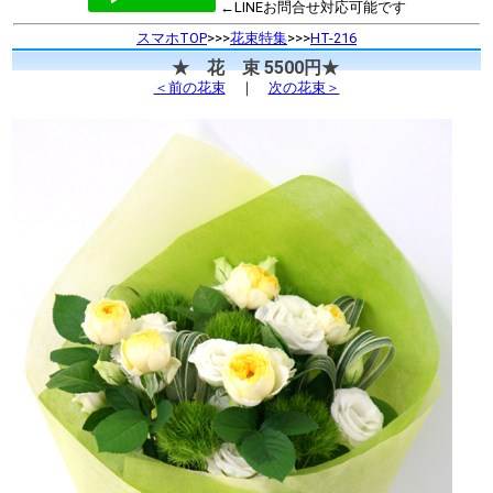
←LINEお問合せ対応可能です
スマホTOP
>>>
花束特集
>>>
HT-216
★ 花 束 5500円★
＜前の花束
｜
次の花束＞