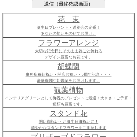
花 束
誕生日プレゼント・送別会の定番！
あなたの想いをのせてお届け。
フラワーアレンジ
大切な記念日にそのまま器ごと飾れる
デザイン豊富なお花です。
胡蝶蘭
事務所移転祝い・開店お祝い・○周年記念・・・
豪華絢爛な胡蝶蘭をお届けします。
観葉植物
インテリアグリーンとして御祝のプレゼントに最適！大きさ・ご予算・
種類も豊富です。
スタンド花
開店御祝い・お誕生日御祝いに！
華やかなスタンドフラワーをご用意します