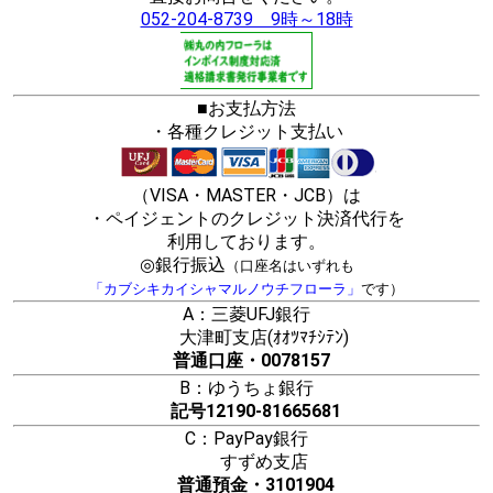
052-204-8739 9時～18時
■お支払方法
・各種クレジット支払い
（VISA・MASTER・JCB）は
・ペイジェントのクレジット決済代行を
利用しております。
◎銀行振込
（口座名はいずれも
「カブシキカイシャマルノウチフローラ」
です）
A：三菱UFJ銀行
大津町支店(ｵｵﾂﾏﾁｼﾃﾝ)
普通口座・0078157
B：ゆうちょ銀行
記号12190-81665681
C：PayPay銀行
すずめ支店
普通預金・3101904