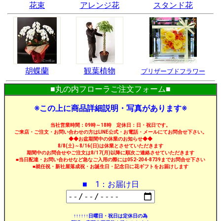
花束
アレンジ花
スタンド花
胡蝶蘭
観葉植物
プリザーブドフラワー
■丸の内フローラご注文フォーム■
※この上に商品詳細説明・写真があります※
当社営業時間：09時～18時 定休日：日・祝日です。
ご来店・ご注文・お問い合わせの方はLINE公式・お電話・メールにてお問合せ下さい。
◆◆お盆期間中の休業のお知らせ◆◆
8/8(土)～8/16(日)は休業とさせていただきます
期間中のお問合せやご注文は8/17(月)以降に順次ご連絡させていただきます
■当日配達・お問い合わせなど急なご入用の際には052-204-8739までお問合せ下さい
■就任祝・新社屋落成祝・お誕生日・記念日に花ギフトをお届けします
■ 1：お届け日
↑↑↑↑↑↑日曜日・祝日は定休日の為