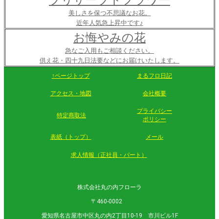
プリザーブドフラワー
美しさを保つ不思議なお花。
近年人気急上昇中です♪
お悔やみの花
急なご入用もご相談ください。
供え花・四十九日法要などにお届けいたします。
↑ページトップ
まるフロ日記
アクセス・地図
会社概要
プライバシー
特定商取法
ポリシー
表紙（トップ）
メール
求人情報（正社員・パート）
株式会社丸の内フローラ
〒460-0002
愛知県名古屋市中区丸の内2丁目10-19 市川ビル1F