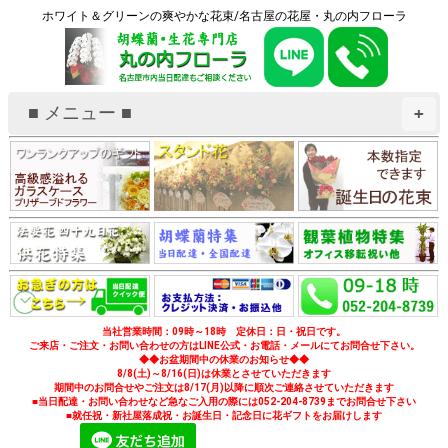
ホワイト＆グリーンの爽やかな花束/名古屋の花屋・丸の内フローラ
■ メニュー ■
+
当社営業時間：09時～18時 定休日：日・祝日です。
ご来店・ご注文・お問い合わせの方はLINE公式・お電話・メールにてお問合せ下さい。
◆◆お盆期間中の休業のお知らせ◆◆
8/8(土)～8/16(日)は休業とさせていただきます
期間中のお問合せやご注文は8/17(月)以降に順次ご連絡させていただきます
■当日配達・お問い合わせなど急なご入用の際には052-204-8739までお問合せ下さい
■就任祝・新社屋落成祝・お誕生日・記念日に花ギフトをお届けします