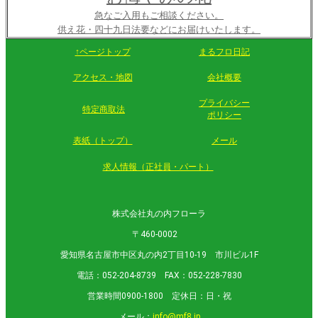
急なご入用もご相談ください。
供え花・四十九日法要などにお届けいたします。
↑ページトップ
まるフロ日記
アクセス・地図
会社概要
プライバシー
特定商取法
ポリシー
表紙（トップ）
メール
求人情報（正社員・パート）
株式会社丸の内フローラ
〒460-0002
愛知県名古屋市中区丸の内2丁目10-19 市川ビル1F
電話：052-204-8739 FAX：052-228-7830
営業時間0900-1800 定休日：日・祝
メール：
info@mf8.jp