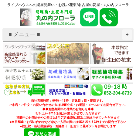
ライブハウスへの楽屋見舞い・お祝い花束/名古屋の花屋・丸の内フローラ
■ メニュー ■
+
当社営業時間：09時～18時 定休日：日・祝日です。
ご来店・ご注文・お問い合わせの方はLINE公式・お電話・メールにてお問合せ下さい。
◆◆お盆期間中の休業のお知らせ◆◆
8/8(土)～8/16(日)は休業とさせていただきます
期間中のお問合せやご注文は8/17(月)以降に順次ご連絡させていただきます
■当日配達・お問い合わせなど急なご入用の際には052-204-8739までお問合せ下さい
■就任祝・新社屋落成祝・お誕生日・記念日に花ギフトをお届けします