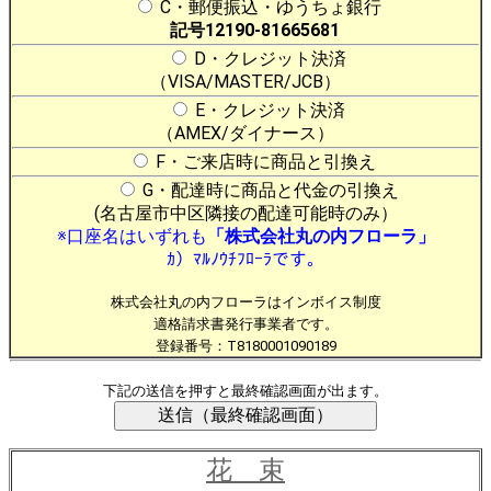
C・郵便振込・ゆうちょ銀行
記号12190-81665681
D・クレジット決済
（VISA/MASTER/JCB）
E・クレジット決済
（AMEX/ダイナース）
F・ご来店時に商品と引換え
G・配達時に商品と代金の引換え
(名古屋市中区隣接の配達可能時のみ）
※口座名はいずれも
「株式会社丸の内フローラ」
ｶ）ﾏﾙﾉｳﾁﾌﾛｰﾗです。
株式会社丸の内フローラはインボイス制度
適格請求書発行事業者です。
登録番号：T8180001090189
下記の送信を押すと最終確認画面が出ます。
花 束