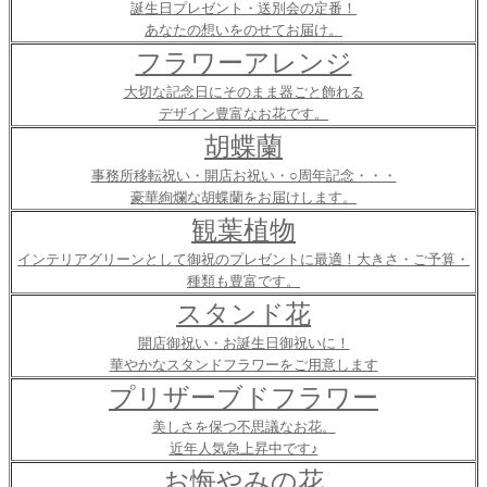
誕生日プレゼント・送別会の定番！
あなたの想いをのせてお届け。
フラワーアレンジ
大切な記念日にそのまま器ごと飾れる
デザイン豊富なお花です。
胡蝶蘭
事務所移転祝い・開店お祝い・○周年記念・・・
豪華絢爛な胡蝶蘭をお届けします。
観葉植物
インテリアグリーンとして御祝のプレゼントに最適！大きさ・ご予算・
種類も豊富です。
スタンド花
開店御祝い・お誕生日御祝いに！
華やかなスタンドフラワーをご用意します
プリザーブドフラワー
美しさを保つ不思議なお花。
近年人気急上昇中です♪
お悔やみの花