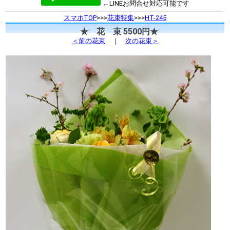
←LINEお問合せ対応可能です
スマホTOP
>>>
花束特集
>>>
HT-245
★ 花 束 5500円★
＜前の花束
｜
次の花束＞