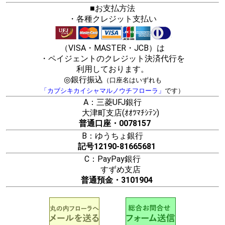
■お支払方法
・各種クレジット支払い
（VISA・MASTER・JCB）は
・ペイジェントのクレジット決済代行を
利用しております。
◎銀行振込
（口座名はいずれも
「カブシキカイシャマルノウチフローラ」
です）
A：三菱UFJ銀行
大津町支店(ｵｵﾂﾏﾁｼﾃﾝ)
普通口座・0078157
B：ゆうちょ銀行
記号12190-81665681
C：PayPay銀行
すずめ支店
普通預金・3101904