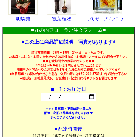
胡蝶蘭
観葉植物
プリザーブドフラワー
■丸の内フローラご注文フォーム■
※この上に商品詳細説明・写真があります※
当社営業時間：09時～18時 定休日：日・祝日です。
ご来店・ご注文・お問い合わせの方はLINE公式・お電話・メールにてお問合せ下さい。
◆◆お盆期間中の休業のお知らせ◆◆
8/8(土)～8/16(日)は休業とさせていただきます
期間中のお問合せやご注文は8/17(月)以降に順次ご連絡させていただきます
■当日配達・お問い合わせなど急なご入用の際には052-204-8739までお問合せ下さい
■就任祝・新社屋落成祝・お誕生日・記念日に花ギフトをお届けします
■ 1：お届け日
↑↑↑↑↑↑日曜日・祝日は定休日の為
配達・宅配出荷業務を致しかねます
予めご了承くださいませ。
■配達時間帯
11時開店、16時まで等細かな時間指定は