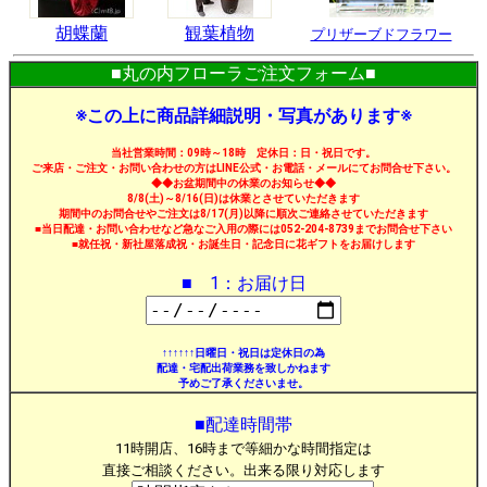
胡蝶蘭
観葉植物
プリザーブドフラワー
■丸の内フローラご注文フォーム■
※この上に商品詳細説明・写真があります※
当社営業時間：09時～18時 定休日：日・祝日です。
ご来店・ご注文・お問い合わせの方はLINE公式・お電話・メールにてお問合せ下さい。
◆◆お盆期間中の休業のお知らせ◆◆
8/8(土)～8/16(日)は休業とさせていただきます
期間中のお問合せやご注文は8/17(月)以降に順次ご連絡させていただきます
■当日配達・お問い合わせなど急なご入用の際には052-204-8739までお問合せ下さい
■就任祝・新社屋落成祝・お誕生日・記念日に花ギフトをお届けします
■ 1：お届け日
↑↑↑↑↑↑日曜日・祝日は定休日の為
配達・宅配出荷業務を致しかねます
予めご了承くださいませ。
■配達時間帯
11時開店、16時まで等細かな時間指定は
直接ご相談ください。出来る限り対応します