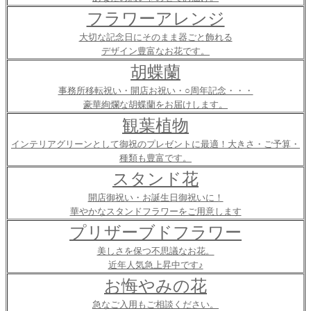
フラワーアレンジ
大切な記念日にそのまま器ごと飾れる
デザイン豊富なお花です。
胡蝶蘭
事務所移転祝い・開店お祝い・○周年記念・・・
豪華絢爛な胡蝶蘭をお届けします。
観葉植物
インテリアグリーンとして御祝のプレゼントに最適！大きさ・ご予算・
種類も豊富です。
スタンド花
開店御祝い・お誕生日御祝いに！
華やかなスタンドフラワーをご用意します
プリザーブドフラワー
美しさを保つ不思議なお花。
近年人気急上昇中です♪
お悔やみの花
急なご入用もご相談ください。