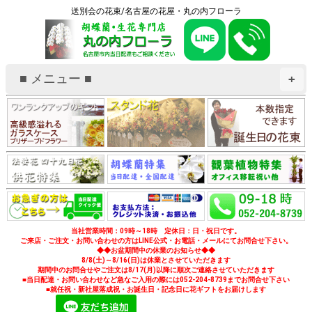
送別会の花束/名古屋の花屋・丸の内フローラ
■ メニュー ■
+
当社営業時間：09時～18時 定休日：日・祝日です。
ご来店・ご注文・お問い合わせの方はLINE公式・お電話・メールにてお問合せ下さい。
◆◆お盆期間中の休業のお知らせ◆◆
8/8(土)～8/16(日)は休業とさせていただきます
期間中のお問合せやご注文は8/17(月)以降に順次ご連絡させていただきます
■当日配達・お問い合わせなど急なご入用の際には052-204-8739までお問合せ下さい
■就任祝・新社屋落成祝・お誕生日・記念日に花ギフトをお届けします