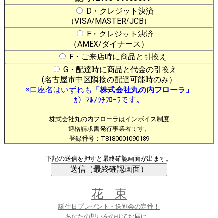
D・クレジット決済
（VISA/MASTER/JCB）
E・クレジット決済
（AMEX/ダイナース）
F・ご来店時に商品と引換え
G・配達時に商品と代金の引換え
(名古屋市中区隣接の配達可能時のみ）
※口座名はいずれも
「株式会社丸の内フローラ」
ｶ）ﾏﾙﾉｳﾁﾌﾛｰﾗです。
株式会社丸の内フローラはインボイス制度
適格請求書発行事業者です。
登録番号：T8180001090189
下記の送信を押すと最終確認画面が出ます。
花 束
誕生日プレゼント・送別会の定番！
あなたの想いをのせてお届け。