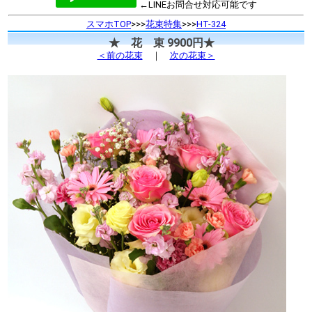
←LINEお問合せ対応可能です
スマホTOP
>>>
花束特集
>>>
HT-324
★ 花 束 9900円★
＜前の花束
｜
次の花束＞