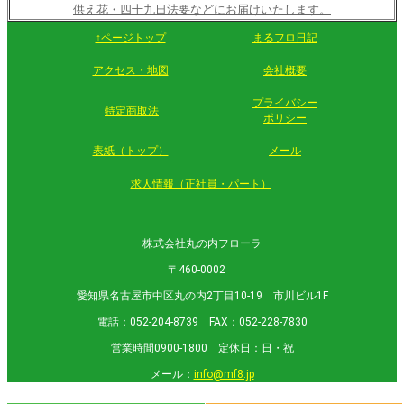
供え花・四十九日法要などにお届けいたします。
↑ページトップ
まるフロ日記
アクセス・地図
会社概要
プライバシー
特定商取法
ポリシー
表紙（トップ）
メール
求人情報（正社員・パート）
株式会社丸の内フローラ
〒460-0002
愛知県名古屋市中区丸の内2丁目10-19 市川ビル1F
電話：052-204-8739 FAX：052-228-7830
営業時間0900-1800 定休日：日・祝
メール：
info@mf8.jp