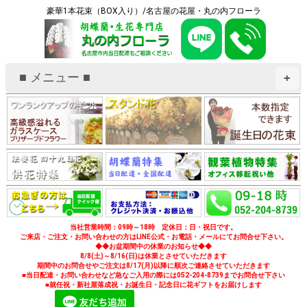
豪華1本花束（BOX入り）/名古屋の花屋・丸の内フローラ
■ メニュー ■
+
当社営業時間：09時～18時 定休日：日・祝日です。
ご来店・ご注文・お問い合わせの方はLINE公式・お電話・メールにてお問合せ下さい。
◆◆お盆期間中の休業のお知らせ◆◆
8/8(土)～8/16(日)は休業とさせていただきます
期間中のお問合せやご注文は8/17(月)以降に順次ご連絡させていただきます
■当日配達・お問い合わせなど急なご入用の際には052-204-8739までお問合せ下さい
■就任祝・新社屋落成祝・お誕生日・記念日に花ギフトをお届けします