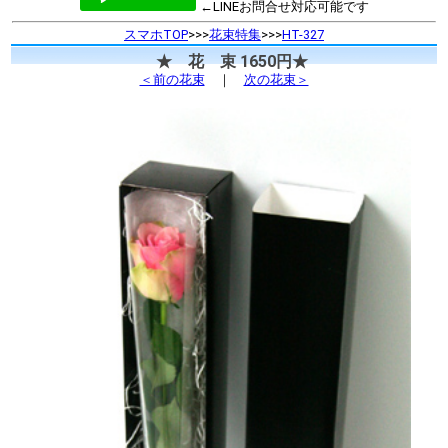
←LINEお問合せ対応可能です
スマホTOP
>>>
花束特集
>>>
HT-327
★ 花 束 1650円★
＜前の花束
｜
次の花束＞