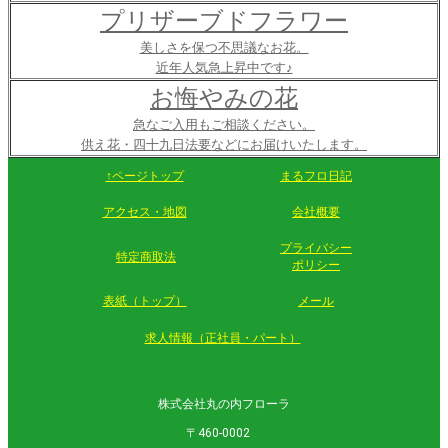
プリザーブドフラワー
美しさを保つ不思議なお花。
近年人気急上昇中です♪
お悔やみの花
急なご入用もご相談ください。
供え花・四十九日法要などにお届けいたします。
↑ページトップ
まるフロ日記
アクセス・地図
会社概要
プライバシー
特定商取法
ポリシー
表紙（トップ）
メール
求人情報（正社員・パート）
株式会社丸の内フローラ
〒460-0002