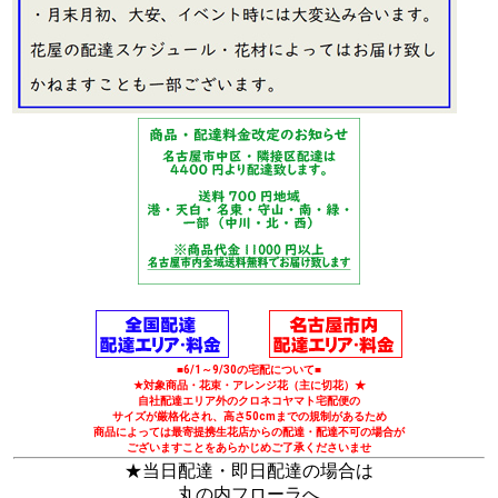
■6/1～9/30の宅配について■
★対象商品・花束・アレンジ花（主に切花）★
自社配達エリア外のクロネコヤマト宅配便の
サイズが厳格化され、高さ50cmまでの規制があるため
商品によっては最寄提携生花店からの配達・配達不可の場合が
ございますことをあらかじめご了承くださいませ
★当日配達・即日配達の場合は
丸の内フローラへ