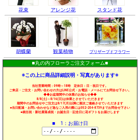
花束
アレンジ花
スタンド花
胡蝶蘭
観葉植物
プリザーブドフラワー
■丸の内フローラご注文フォーム■
※この上に商品詳細説明・写真があります※
当社営業時間：09時～18時 定休日：日・祝日です。
ご来店・ご注文・お問い合わせの方はLINE公式・お電話・メールにてお問合せ下さい。
◆◆お盆期間中の休業のお知らせ◆◆
8/8(土)～8/16(日)は休業とさせていただきます
期間中のお問合せやご注文は8/17(月)以降に順次ご連絡させていただきます
■当日配達・お問い合わせなど急なご入用の際には052-204-8739までお問合せ下さい
■就任祝・新社屋落成祝・お誕生日・記念日に花ギフトをお届けします
■ 1：お届け日