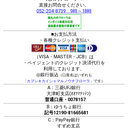
直接お問合せください。
052-204-8739 9時～18時
■お支払方法
・各種クレジット支払い
（VISA・MASTER・JCB）は
・ペイジェントのクレジット決済代行を
利用しております。
◎銀行振込
（口座名はいずれも
「カブシキカイシャマルノウチフローラ」
です）
A：三菱UFJ銀行
大津町支店(ｵｵﾂﾏﾁｼﾃﾝ)
普通口座・0078157
B：ゆうちょ銀行
記号12190-81665681
C：PayPay銀行
すずめ支店