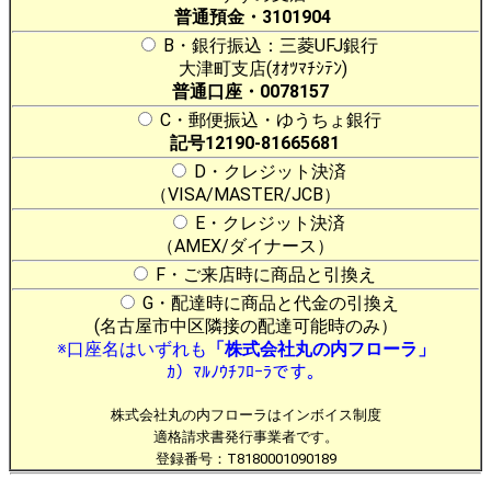
普通預金・3101904
B・銀行振込：三菱UFJ銀行
大津町支店(ｵｵﾂﾏﾁｼﾃﾝ)
普通口座・0078157
C・郵便振込・ゆうちょ銀行
記号12190-81665681
D・クレジット決済
（VISA/MASTER/JCB）
E・クレジット決済
（AMEX/ダイナース）
F・ご来店時に商品と引換え
G・配達時に商品と代金の引換え
(名古屋市中区隣接の配達可能時のみ）
※口座名はいずれも
「株式会社丸の内フローラ」
ｶ）ﾏﾙﾉｳﾁﾌﾛｰﾗです。
株式会社丸の内フローラはインボイス制度
適格請求書発行事業者です。
登録番号：T8180001090189