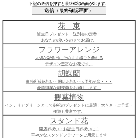
下記の送信を押すと最終確認画面が出ます。
花 束
誕生日プレゼント・送別会の定番！
あなたの想いをのせてお届け。
フラワーアレンジ
大切な記念日にそのまま器ごと飾れる
デザイン豊富なお花です。
胡蝶蘭
事務所移転祝い・開店お祝い・○周年記念・・・
豪華絢爛な胡蝶蘭をお届けします。
観葉植物
インテリアグリーンとして御祝のプレゼントに最適！大きさ・ご予算・
種類も豊富です。
スタンド花
開店御祝い・お誕生日御祝いに！
華やかなスタンドフラワーをご用意します