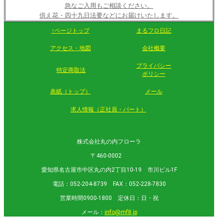
急なご入用もご相談ください。
供え花・四十九日法要などにお届けいたします。
↑ページトップ
まるフロ日記
アクセス・地図
会社概要
プライバシー
特定商取法
ポリシー
表紙（トップ）
メール
求人情報（正社員・パート）
株式会社丸の内フローラ
〒460-0002
愛知県名古屋市中区丸の内2丁目10-19 市川ビル1F
電話：052-204-8739 FAX：052-228-7830
営業時間0900-1800 定休日：日・祝
メール：
info@mf8.jp