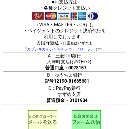
■お支払方法
・各種クレジット支払い
（VISA・MASTER・JCB）は
・ペイジェントのクレジット決済代行を
利用しております。
◎銀行振込
（口座名はいずれも
「カブシキカイシャマルノウチフローラ」
です）
A：三菱UFJ銀行
大津町支店(ｵｵﾂﾏﾁｼﾃﾝ)
普通口座・0078157
B：ゆうちょ銀行
記号12190-81665681
C：PayPay銀行
すずめ支店
普通預金・3101904