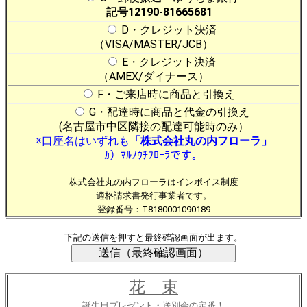
記号12190-81665681
D・クレジット決済
（VISA/MASTER/JCB）
E・クレジット決済
（AMEX/ダイナース）
F・ご来店時に商品と引換え
G・配達時に商品と代金の引換え
(名古屋市中区隣接の配達可能時のみ）
※口座名はいずれも
「株式会社丸の内フローラ」
ｶ）ﾏﾙﾉｳﾁﾌﾛｰﾗです。
株式会社丸の内フローラはインボイス制度
適格請求書発行事業者です。
登録番号：T8180001090189
下記の送信を押すと最終確認画面が出ます。
花 束
誕生日プレゼント・送別会の定番！