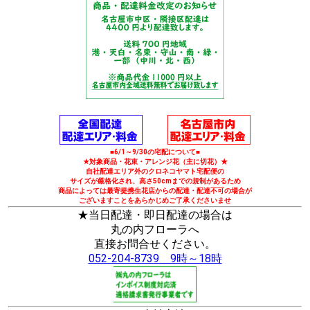
■6/1～9/30の宅配について■
★対象商品・花束・アレンジ花（主に切花）★
自社配達エリア外のクロネコヤマト宅配便の
サイズが厳格化され、高さ50cmまでの規制があるため
商品によっては最寄提携生花店からの配達・配達不可の場合が
ございますことをあらかじめご了承くださいませ
★当日配達・即日配達の場合は
丸の内フローラへ
直接お問合せください。
052-204-8739 9時～18時