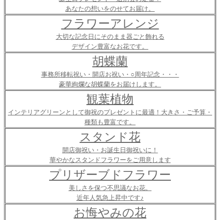
あなたの想いをのせてお届け。
フラワーアレンジ
大切な記念日にそのまま器ごと飾れる
デザイン豊富なお花です。
胡蝶蘭
事務所移転祝い・開店お祝い・○周年記念・・・
豪華絢爛な胡蝶蘭をお届けします。
観葉植物
インテリアグリーンとして御祝のプレゼントに最適！大きさ・ご予算・
種類も豊富です。
スタンド花
開店御祝い・お誕生日御祝いに！
華やかなスタンドフラワーをご用意します
プリザーブドフラワー
美しさを保つ不思議なお花。
近年人気急上昇中です♪
お悔やみの花