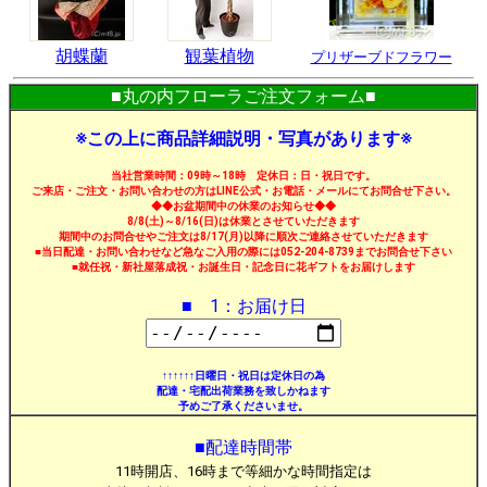
胡蝶蘭
観葉植物
プリザーブドフラワー
■丸の内フローラご注文フォーム■
※この上に商品詳細説明・写真があります※
当社営業時間：09時～18時 定休日：日・祝日です。
ご来店・ご注文・お問い合わせの方はLINE公式・お電話・メールにてお問合せ下さい。
◆◆お盆期間中の休業のお知らせ◆◆
8/8(土)～8/16(日)は休業とさせていただきます
期間中のお問合せやご注文は8/17(月)以降に順次ご連絡させていただきます
■当日配達・お問い合わせなど急なご入用の際には052-204-8739までお問合せ下さい
■就任祝・新社屋落成祝・お誕生日・記念日に花ギフトをお届けします
■ 1：お届け日
↑↑↑↑↑↑日曜日・祝日は定休日の為
配達・宅配出荷業務を致しかねます
予めご了承くださいませ。
■配達時間帯
11時開店、16時まで等細かな時間指定は