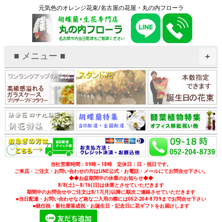
元気色のオレンジ花束/名古屋の花屋・丸の内フローラ
■ メニュー ■
+
当社営業時間：09時～18時 定休日：日・祝日です。
ご来店・ご注文・お問い合わせの方はLINE公式・お電話・メールにてお問合せ下さい。
◆◆お盆期間中の休業のお知らせ◆◆
8/8(土)～8/16(日)は休業とさせていただきます
期間中のお問合せやご注文は8/17(月)以降に順次ご連絡させていただきます
■当日配達・お問い合わせなど急なご入用の際には052-204-8739までお問合せ下さい
■就任祝・新社屋落成祝・お誕生日・記念日に花ギフトをお届けします