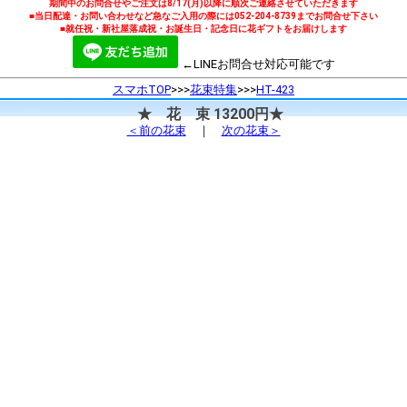
期間中のお問合せやご注文は8/17(月)以降に順次ご連絡させていただきます
■当日配達・お問い合わせなど急なご入用の際には052-204-8739までお問合せ下さい
■就任祝・新社屋落成祝・お誕生日・記念日に花ギフトをお届けします
←LINEお問合せ対応可能です
スマホTOP
>>>
花束特集
>>>
HT-423
★ 花 束 13200円★
＜前の花束
｜
次の花束＞