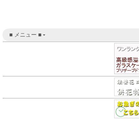
■ メニュー ■
+