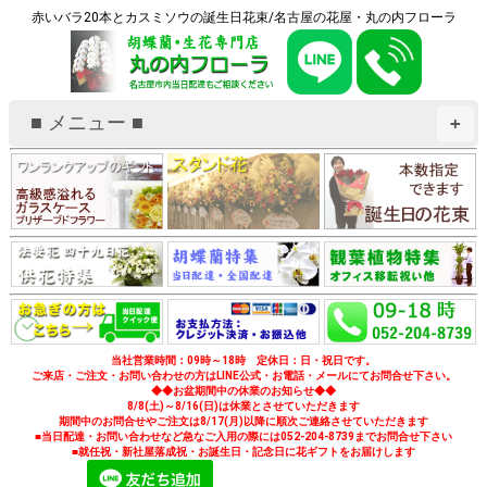
赤いバラ20本とカスミソウの誕生日花束/名古屋の花屋・丸の内フローラ
■ メニュー ■
+
当社営業時間：09時～18時 定休日：日・祝日です。
ご来店・ご注文・お問い合わせの方はLINE公式・お電話・メールにてお問合せ下さい。
◆◆お盆期間中の休業のお知らせ◆◆
8/8(土)～8/16(日)は休業とさせていただきます
期間中のお問合せやご注文は8/17(月)以降に順次ご連絡させていただきます
■当日配達・お問い合わせなど急なご入用の際には052-204-8739までお問合せ下さい
■就任祝・新社屋落成祝・お誕生日・記念日に花ギフトをお届けします