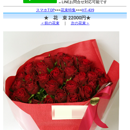
←LINEお問合せ対応可能です
スマホTOP
>>>
花束特集
>>>
HT-439
★ 花 束 22000円★
＜前の花束
｜
次の花束＞