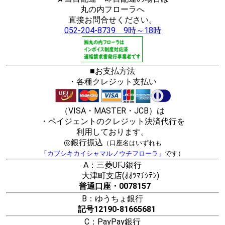
丸の内フローラへ
直接お問合せください。
052-204-8739 9時～18時
■お支払方法
・各種クレジット支払い
（VISA・MASTER・JCB）は
・ペイジェントのクレジット決済代行を
利用しております。
◎銀行振込
（口座名はいずれも
「カブシキカイシャマルノウチフローラ」
です）
A：三菱UFJ銀行
大津町支店(ｵｵﾂﾏﾁｼﾃﾝ)
普通口座・0078157
B：ゆうちょ銀行
記号12190-81665681
C：PayPay銀行