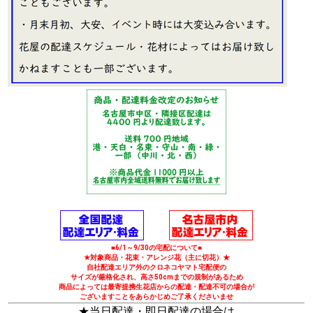
■6/1～9/30の宅配について■
★対象商品・花束・アレンジ花（主に切花）★
自社配達エリア外のクロネコヤマト宅配便の
サイズが厳格化され、高さ50cmまでの規制があるため
商品によっては最寄提携生花店からの配達・配達不可の場合が
ございますことをあらかじめご了承くださいませ
★当日配達・即日配達の場合は