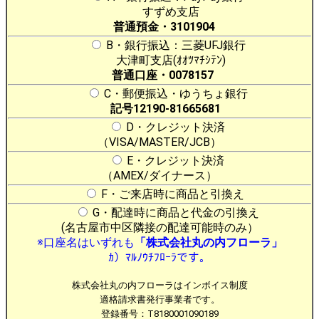
すずめ支店
普通預金・3101904
B・銀行振込：三菱UFJ銀行
大津町支店(ｵｵﾂﾏﾁｼﾃﾝ)
普通口座・0078157
C・郵便振込・ゆうちょ銀行
記号12190-81665681
D・クレジット決済
（VISA/MASTER/JCB）
E・クレジット決済
（AMEX/ダイナース）
F・ご来店時に商品と引換え
G・配達時に商品と代金の引換え
(名古屋市中区隣接の配達可能時のみ）
※口座名はいずれも
「株式会社丸の内フローラ」
ｶ）ﾏﾙﾉｳﾁﾌﾛｰﾗです。
株式会社丸の内フローラはインボイス制度
適格請求書発行事業者です。
登録番号：T8180001090189