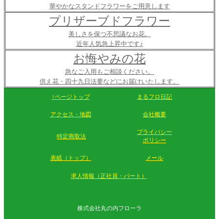
華やかなスタンドフラワーをご用意します
プリザーブドフラワー
美しさを保つ不思議なお花。
近年人気急上昇中です♪
お悔やみの花
急なご入用もご相談ください。
供え花・四十九日法要などにお届けいたします。
↑ページトップ
まるフロ日記
アクセス・地図
会社概要
プライバシー
特定商取法
ポリシー
表紙（トップ）
メール
求人情報（正社員・パート）
株式会社丸の内フローラ