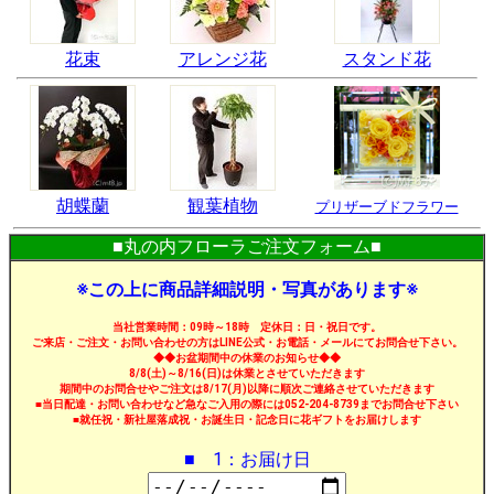
花束
アレンジ花
スタンド花
胡蝶蘭
観葉植物
プリザーブドフラワー
■丸の内フローラご注文フォーム■
※この上に商品詳細説明・写真があります※
当社営業時間：09時～18時 定休日：日・祝日です。
ご来店・ご注文・お問い合わせの方はLINE公式・お電話・メールにてお問合せ下さい。
◆◆お盆期間中の休業のお知らせ◆◆
8/8(土)～8/16(日)は休業とさせていただきます
期間中のお問合せやご注文は8/17(月)以降に順次ご連絡させていただきます
■当日配達・お問い合わせなど急なご入用の際には052-204-8739までお問合せ下さい
■就任祝・新社屋落成祝・お誕生日・記念日に花ギフトをお届けします
■ 1：お届け日