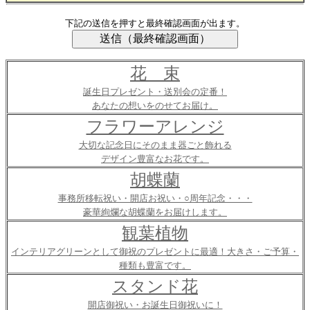
下記の送信を押すと最終確認画面が出ます。
花 束
誕生日プレゼント・送別会の定番！
あなたの想いをのせてお届け。
フラワーアレンジ
大切な記念日にそのまま器ごと飾れる
デザイン豊富なお花です。
胡蝶蘭
事務所移転祝い・開店お祝い・○周年記念・・・
豪華絢爛な胡蝶蘭をお届けします。
観葉植物
インテリアグリーンとして御祝のプレゼントに最適！大きさ・ご予算・
種類も豊富です。
スタンド花
開店御祝い・お誕生日御祝いに！