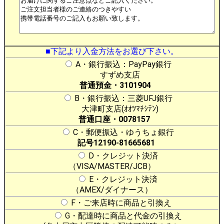
■下記より入金方法をお選び下さい。
A・銀行振込：PayPay銀行
すずめ支店
普通預金・3101904
B・銀行振込：三菱UFJ銀行
大津町支店(ｵｵﾂﾏﾁｼﾃﾝ)
普通口座・0078157
C・郵便振込・ゆうちょ銀行
記号12190-81665681
D・クレジット決済
（VISA/MASTER/JCB）
E・クレジット決済
（AMEX/ダイナース）
F・ご来店時に商品と引換え
G・配達時に商品と代金の引換え