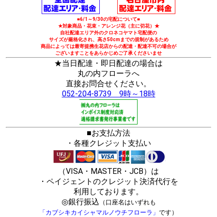
■6/1～9/30の宅配について■
★対象商品・花束・アレンジ花（主に切花）★
自社配達エリア外のクロネコヤマト宅配便の
サイズが厳格化され、高さ50cmまでの規制があるため
商品によっては最寄提携生花店からの配達・配達不可の場合が
ございますことをあらかじめご了承くださいませ
★当日配達・即日配達の場合は
丸の内フローラへ
直接お問合せください。
052-204-8739 9時～18時
■お支払方法
・各種クレジット支払い
（VISA・MASTER・JCB）は
・ペイジェントのクレジット決済代行を
利用しております。
◎銀行振込
（口座名はいずれも
「カブシキカイシャマルノウチフローラ」
です）