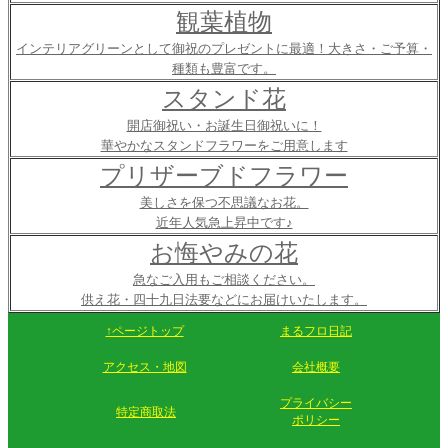
観葉植物
インテリアグリーンとして御祝のプレゼントに最適！大きさ・ご予算・
種類も豊富です。
スタンド花
開店御祝い・お誕生日御祝いに！
華やかなスタンドフラワーをご用意します
プリザーブドフラワー
美しさを保つ不思議なお花。
近年人気急上昇中です♪
お悔やみの花
急なご入用もご相談ください。
供え花・四十九日法要などにお届けいたします。
↑ページトップ
まるフロ日記
アクセス・地図
会社概要
プライバシー
特定商取法
ポリシー