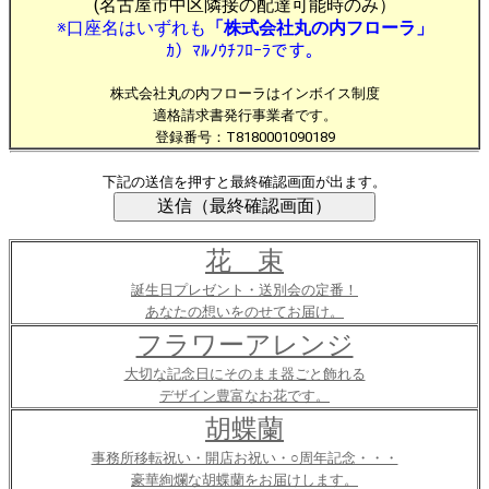
(名古屋市中区隣接の配達可能時のみ）
※口座名はいずれも
「株式会社丸の内フローラ」
ｶ）ﾏﾙﾉｳﾁﾌﾛｰﾗです。
株式会社丸の内フローラはインボイス制度
適格請求書発行事業者です。
登録番号：T8180001090189
下記の送信を押すと最終確認画面が出ます。
花 束
誕生日プレゼント・送別会の定番！
あなたの想いをのせてお届け。
フラワーアレンジ
大切な記念日にそのまま器ごと飾れる
デザイン豊富なお花です。
胡蝶蘭
事務所移転祝い・開店お祝い・○周年記念・・・
豪華絢爛な胡蝶蘭をお届けします。