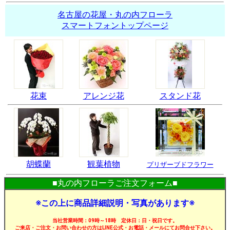
名古屋の花屋・丸の内フローラ
スマートフォントップページ
花束
アレンジ花
スタンド花
胡蝶蘭
観葉植物
プリザーブドフラワー
■丸の内フローラご注文フォーム■
※この上に商品詳細説明・写真があります※
当社営業時間：09時～18時 定休日：日・祝日です。
ご来店・ご注文・お問い合わせの方はLINE公式・お電話・メールにてお問合せ下さい。