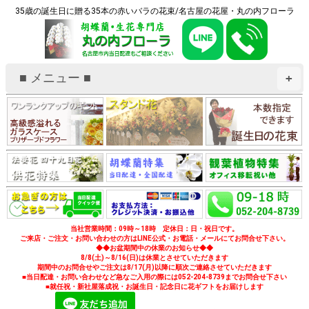
35歳の誕生日に贈る35本の赤いバラの花束/名古屋の花屋・丸の内フローラ
■ メニュー ■
+
当社営業時間：09時～18時 定休日：日・祝日です。
ご来店・ご注文・お問い合わせの方はLINE公式・お電話・メールにてお問合せ下さい。
◆◆お盆期間中の休業のお知らせ◆◆
8/8(土)～8/16(日)は休業とさせていただきます
期間中のお問合せやご注文は8/17(月)以降に順次ご連絡させていただきます
■当日配達・お問い合わせなど急なご入用の際には052-204-8739までお問合せ下さい
■就任祝・新社屋落成祝・お誕生日・記念日に花ギフトをお届けします