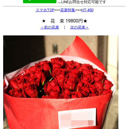
←LINEお問合せ対応可能です
スマホTOP
>>>
花束特集
>>>
HT-450
★ 花 束 19800円★
＜前の花束
｜
次の花束＞