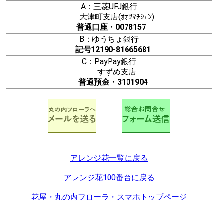
A：三菱UFJ銀行
大津町支店(ｵｵﾂﾏﾁｼﾃﾝ)
普通口座・0078157
B：ゆうちょ銀行
記号12190-81665681
C：PayPay銀行
すずめ支店
普通預金・3101904
アレンジ花一覧に戻る
アレンジ花100番台に戻る
花屋・丸の内フローラ・スマホトップページ