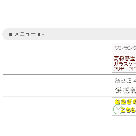
■ メニュー ■
+