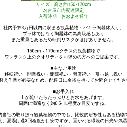
サイズ：高さ約150-170cm
名古屋市内配達限定
入荷時期：おおよそ通年
社内予算3万円以内に収まる観葉植物・パキラ陶器鉢入り。
プラ鉢ではなく陶器鉢の為高級感もあり
また重量もあるため転倒リスクがほぼありません。
150cm～170cmクラスの観葉植物で
ワンランク上のクオリティをお求めの方へのご提案です。
■主なご用途
移転祝い・開業祝い・開院祝い・開店祝い・引っ越し祝い
植替え作業が必要なため、配達日に余裕を持ってお問合せくださ
■お手入れ
土が乾いたらたっぷりとお水をあげます。
周囲に満遍なく約0.5-1L程度が目安ですね。
的当社の取り扱う観葉植物の中でも、比較的耐寒性もある植物
程度、夏場は週3回程度が目安ですが、置かれる環境の日光や気
さい。