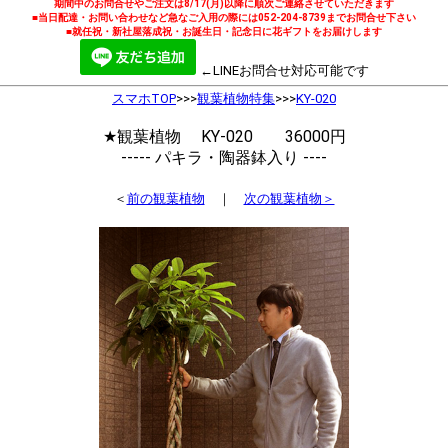
期間中のお問合せやご注文は8/17(月)以降に順次ご連絡させていただきます
■当日配達・お問い合わせなど急なご入用の際には052-204-8739までお問合せ下さい
■就任祝・新社屋落成祝・お誕生日・記念日に花ギフトをお届けします
←LINEお問合せ対応可能です
スマホTOP
>>>
観葉植物特集
>>>
KY-020
★観葉植物 KY-020 36000円
----- パキラ・陶器鉢入り ----
＜
前の観葉植物
｜
次の観葉植物＞