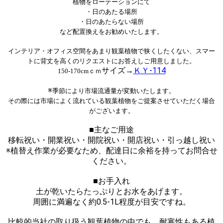
植物をローテーションにて
・日のあたる場所
・日のあたらない場所
など配置換えをお勧めいたします。
インテリア・オフィス空間をあまり観葉植物で狭くしたくない、スマー
トに背丈を高くのリクエストにお答えしご用意しました。
サイズ→
ＫＹ-114
150-170cmｃｍ
※
季節により市場流通量が変動いたします。
その際には市場によく流れている観葉植物をご提案させていただく場合
がございます。
■主なご用途
移転祝い・開業祝い・開院祝い・開店祝い・引っ越し祝い
※植替え作業が必要なため、配達日に余裕を持ってお問合せ
ください。
■お手入れ
土が乾いたらたっぷりとお水をあげます。
周囲に満遍なく約0.5-1L程度が目安ですね。
比較的当社の取り扱う観葉植物の中でも、耐寒性もある植