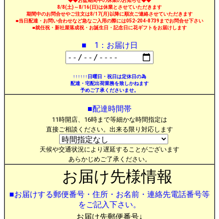
◆◆お盆期間中の休業のお知らせ◆◆
8/8(土)～8/16(日)は休業とさせていただきます
期間中のお問合せやご注文は8/17(月)以降に順次ご連絡させていただきます
■当日配達・お問い合わせなど急なご入用の際には052-204-8739までお問合せ下さい
■就任祝・新社屋落成祝・お誕生日・記念日に花ギフトをお届けします
■ 1：お届け日
↑↑↑↑↑↑日曜日・祝日は定休日の為
配達・宅配出荷業務を致しかねます
予めご了承くださいませ。
■配達時間帯
11時開店、16時まで等細かな時間指定は
直接ご相談ください。出来る限り対応します
天候や交通状況により遅延することがございます
あらかじめご了承ください。
お届け先様情報
■お届けする郵便番号・住所・お名前・連絡先電話番号等
をご記入下さい。
お届け先郵便番号↓