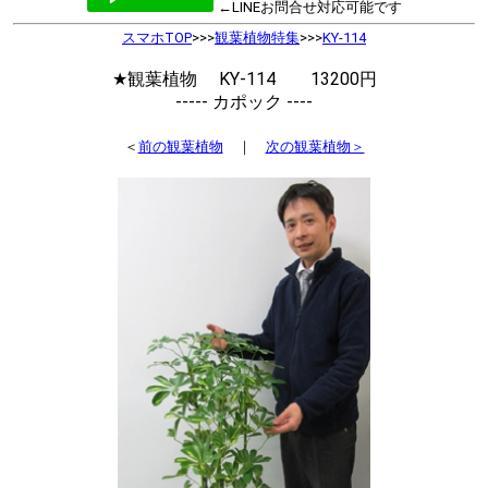
←LINEお問合せ対応可能です
スマホTOP
>>>
観葉植物特集
>>>
KY-114
★観葉植物 KY-114 13200円
----- カポック ----
＜
前の観葉植物
｜
次の観葉植物＞