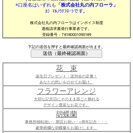
※口座名はいずれも
「株式会社丸の内フローラ」
ｶ）ﾏﾙﾉｳﾁﾌﾛｰﾗです。
株式会社丸の内フローラはインボイス制度
適格請求書発行事業者です。
登録番号：T8180001090189
下記の送信を押すと最終確認画面が出ます。
花 束
誕生日プレゼント・送別会の定番！
あなたの想いをのせてお届け。
フラワーアレンジ
大切な記念日にそのまま器ごと飾れる
デザイン豊富なお花です。
胡蝶蘭
事務所移転祝い・開店お祝い・○周年記念・・・
豪華絢爛な胡蝶蘭をお届けします。