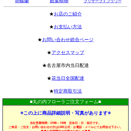
胡蝶蘭
観葉植物
プリザーブドフラワー
★
お店のご紹介
★
お支払い方法
★
お問い合わせ総合ページ
★
アクセスマップ
★名古屋市内当日配達
★
花当日全国配達
★
特定商取引法
■丸の内フローラご注文フォーム■
※この上に商品詳細説明・写真があります※
当社営業時間：09時～18時 定休日：日・祝日です。
ご来店・ご注文・お問い合わせの方はLINE公式・お電話・メールにてお問合せ下さい。