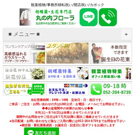
観葉植物/事務所移転祝い/開店祝い/カポック
■ メニュー ■
+
当社営業時間：09時～18時 定休日：日・祝日です。
ご来店・ご注文・お問い合わせの方はLINE公式・お電話・メールにてお問合せ下さい。
◆◆お盆期間中の休業のお知らせ◆◆
8/8(土)～8/16(日)は休業とさせていただきます
期間中のお問合せやご注文は8/17(月)以降に順次ご連絡させていただきます
■当日配達・お問い合わせなど急なご入用の際には052-204-8739までお問合せ下さい
■就任祝・新社屋落成祝・お誕生日・記念日に花ギフトをお届けします