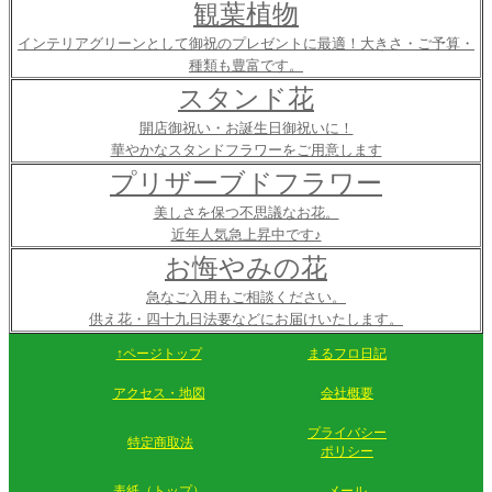
観葉植物
インテリアグリーンとして御祝のプレゼントに最適！大きさ・ご予算・
種類も豊富です。
スタンド花
開店御祝い・お誕生日御祝いに！
華やかなスタンドフラワーをご用意します
プリザーブドフラワー
美しさを保つ不思議なお花。
近年人気急上昇中です♪
お悔やみの花
急なご入用もご相談ください。
供え花・四十九日法要などにお届けいたします。
↑ページトップ
まるフロ日記
アクセス・地図
会社概要
プライバシー
特定商取法
ポリシー
表紙（トップ）
メール