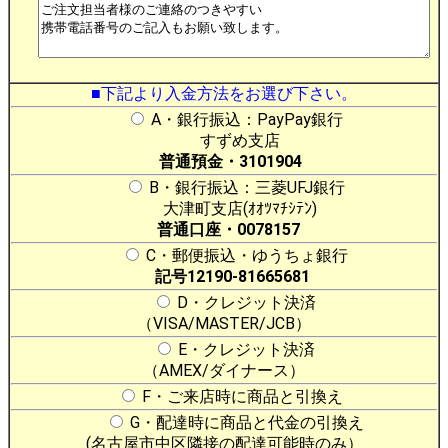
■下記より入金方法をお選び下さい。
A・銀行振込：PayPay銀行
すずめ支店
普通預金・3101904
B・銀行振込：三菱UFJ銀行
大津町支店(ｵｵﾂﾏﾁｼﾃﾝ)
普通口座・0078157
C・郵便振込・ゆうちょ銀行
記号12190-81665681
D・クレジット決済
（VISA/MASTER/JCB）
E・クレジット決済
（AMEX/ダイナース）
F・ご来店時に商品と引換え
G・配達時に商品と代金の引換え
(名古屋市中区隣接の配達可能時のみ）