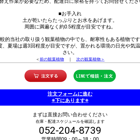
植替え作業が必要なため、配達日に余裕を持ってお問合せくださ
■お手入れ
土が乾いたらたっぷりとお水をあげます。
周囲に満遍なく約0.5程度が目安ですね。
較的当社の取り扱う観葉植物の中でも、耐寒性もある植物です
程度、夏場は週3回程度が目安ですが、置かれる環境の日光や気
さい。
＜
前の観葉植物
｜
次の観葉植物＞
注文フォームに進む
※下にあります※
まずは直接お問い合わせください
在庫・配達スケジュールを確認します
052-204-8739
営業時間09：00～18：00