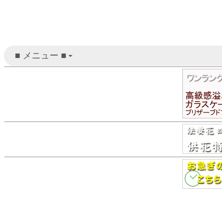
■ メニュー ■
+