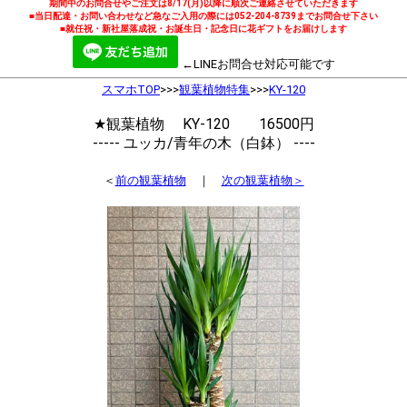
期間中のお問合せやご注文は8/17(月)以降に順次ご連絡させていただきます
■当日配達・お問い合わせなど急なご入用の際には052-204-8739までお問合せ下さい
■就任祝・新社屋落成祝・お誕生日・記念日に花ギフトをお届けします
←LINEお問合せ対応可能です
スマホTOP
>>>
観葉植物特集
>>>
KY-120
★観葉植物 KY-120 16500円
----- ユッカ/青年の木（白鉢） ----
＜
前の観葉植物
｜
次の観葉植物＞