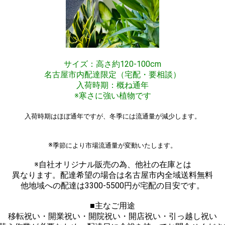
サイズ：高さ約120-100cm
名古屋市内配達限定（宅配・要相談）
入荷時期：概ね通年
※寒さに強い植物です
入荷時期はほぼ通年ですが、冬季には流通量が減少します。
※
季節により市場流通量が変動いたします。
※自社オリジナル販売の為、他社の在庫とは
異なります。配達希望の場合は名古屋市内全域送料無料
他地域への配達は3300-5500円が宅配の目安です。
■主なご用途
移転祝い・開業祝い・開院祝い・開店祝い・引っ越し祝い