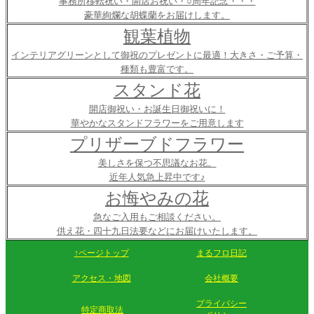
事務所移転祝い・開店お祝い・○周年記念・・・
豪華絢爛な胡蝶蘭をお届けします。
観葉植物
インテリアグリーンとして御祝のプレゼントに最適！大きさ・ご予算・
種類も豊富です。
スタンド花
開店御祝い・お誕生日御祝いに！
華やかなスタンドフラワーをご用意します
プリザーブドフラワー
美しさを保つ不思議なお花。
近年人気急上昇中です♪
お悔やみの花
急なご入用もご相談ください。
供え花・四十九日法要などにお届けいたします。
↑ページトップ
まるフロ日記
アクセス・地図
会社概要
プライバシー
特定商取法