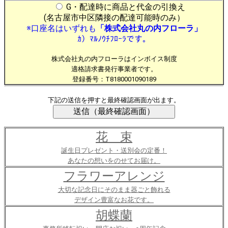
G・配達時に商品と代金の引換え
(名古屋市中区隣接の配達可能時のみ）
※口座名はいずれも
「株式会社丸の内フローラ」
ｶ）ﾏﾙﾉｳﾁﾌﾛｰﾗです。
株式会社丸の内フローラはインボイス制度
適格請求書発行事業者です。
登録番号：T8180001090189
下記の送信を押すと最終確認画面が出ます。
花 束
誕生日プレゼント・送別会の定番！
あなたの想いをのせてお届け。
フラワーアレンジ
大切な記念日にそのまま器ごと飾れる
デザイン豊富なお花です。
胡蝶蘭