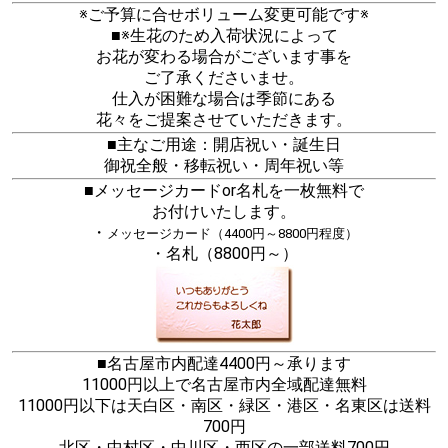
※ご予算に合せボリューム変更可能です※
■※生花のため入荷状況によって
お花が変わる場合がございます事を
ご了承くださいませ。
仕入が困難な場合は季節にある
花々をご提案させていただきます。
■主なご用途：開店祝い・誕生日
御祝全般・移転祝い・周年祝い等
■メッセージカードor名札を一枚無料で
お付けいたします。
・
メッセージカード（4400円～8800円程度）
・名札（8800円～）
■名古屋市内配達4400円～承ります
11000円以上で名古屋市内全域配達無料
11000円以下は天白区・南区・緑区・港区・名東区は送料
700円
北区・中村区・中川区・西区の一部送料700円