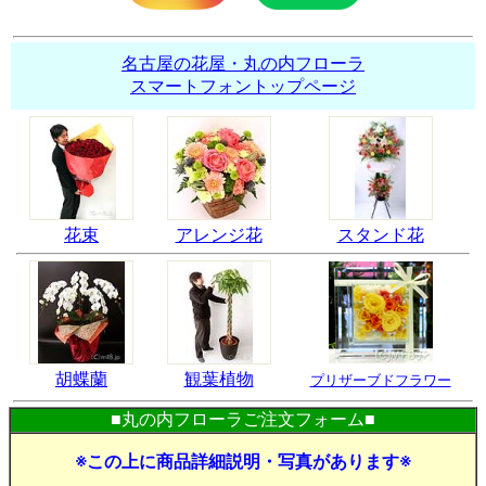
名古屋の花屋・丸の内フローラ
スマートフォントップページ
花束
アレンジ花
スタンド花
胡蝶蘭
観葉植物
プリザーブドフラワー
■丸の内フローラご注文フォーム■
※この上に商品詳細説明・写真があります※