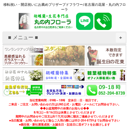
移転祝い・開店祝いにお薦めプリザーブドフラワー/名古屋の花屋・丸の内フロ
ーラ
■ メニュー ■
+
当社営業時間：09時～18時 定休日：日・祝日です。
ご来店・ご注文・お問い合わせの方はLINE公式・お電話・メールにてお問合せ下さい。
◆◆お盆期間中の休業のお知らせ◆◆
8/8(土)～8/16(日)は休業とさせていただきます
期間中のお問合せやご注文は8/17(月)以降に順次ご連絡させていただきます
■当日配達・お問い合わせなど急なご入用の際には052-204-8739までお問合せ下さい
■就任祝・新社屋落成祝・お誕生日・記念日に花ギフトをお届けします