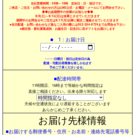
当社営業時間：09時～18時 定休日：日・祝日です。
ご来店・ご注文・お問い合わせの方はLINE公式・お電話・メールにてお問合せ下さい。
◆◆お盆期間中の休業のお知らせ◆◆
8/8(土)～8/16(日)は休業とさせていただきます
期間中のお問合せやご注文は8/17(月)以降に順次ご連絡させていただきます
■当日配達・お問い合わせなど急なご入用の際には052-204-8739までお問合せ下さい
■就任祝・新社屋落成祝・お誕生日・記念日に花ギフトをお届けします
■ 1：お届け日
↑↑↑↑↑↑日曜日・祝日は定休日の為
配達・宅配出荷業務を致しかねます
予めご了承くださいませ。
■配達時間帯
11時開店、16時まで等細かな時間指定は
直接ご相談ください。出来る限り対応します
天候や交通状況により遅延することがございます
あらかじめご了承ください。
お届け先様情報
■お届けする郵便番号・住所・お名前・連絡先電話番号等