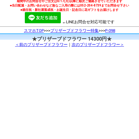
期間中のお問合せやご注文は8/17(月)以降に順次ご連絡させていただきます
■当日配達・お問い合わせなど急なご入用の際には052-204-8739までお問合せ下さい
■就任祝・新社屋落成祝・お誕生日・記念日に花ギフトをお届けします
←LINEお問合せ対応可能です
スマホTOP
>>>
プリザーブドフラワー特集
>>>
P-098
★プリザーブドフラワー 14300円★
＜前のプリザーブドフラワー
｜
次のプリザーブドフラワー＞