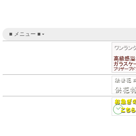
■ メニュー ■
+