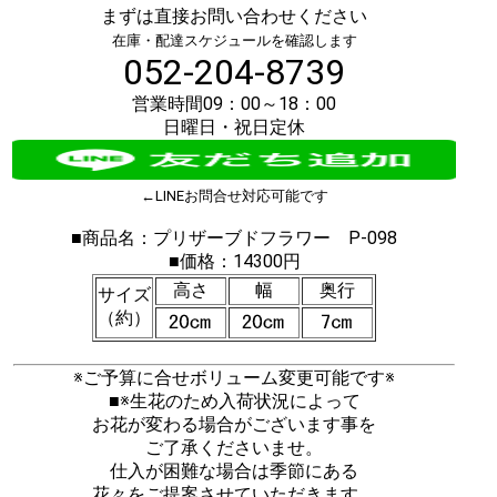
まずは直接お問い合わせください
在庫・配達スケジュールを確認します
052-204-8739
営業時間09：00～18：00
日曜日・祝日定休
←LINEお問合せ対応可能です
■商品名：プリザーブドフラワー P-098
■価格：14300円
高さ
幅
奥行
サイズ
（約）
※ご予算に合せボリューム変更可能です※
■※生花のため入荷状況によって
お花が変わる場合がございます事を
ご了承くださいませ。
仕入が困難な場合は季節にある
花々をご提案させていただきます。