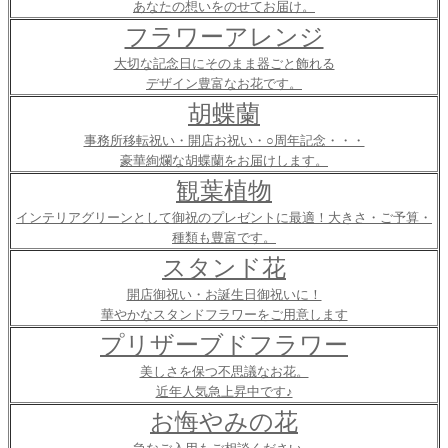
あなたの想いをのせてお届け。
フラワーアレンジ
大切な記念日にそのまま器ごと飾れる
デザイン豊富なお花です。
胡蝶蘭
事務所移転祝い・開店お祝い・○周年記念・・・
豪華絢爛な胡蝶蘭をお届けします。
観葉植物
インテリアグリーンとして御祝のプレゼントに最適！大きさ・ご予算・
種類も豊富です。
スタンド花
開店御祝い・お誕生日御祝いに！
華やかなスタンドフラワーをご用意します
プリザーブドフラワー
美しさを保つ不思議なお花。
近年人気急上昇中です♪
お悔やみの花