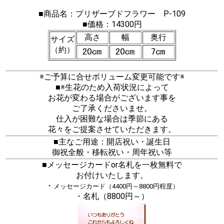
■商品名：プリザーブドフラワー P-109
■価格：14300円
高さ
幅
奥行
サイズ
（約）
※ご予算に合せボリューム変更可能です※
■※生花のため入荷状況によって
お花が変わる場合がございます事を
ご了承くださいませ。
仕入が困難な場合は季節にある
花々をご提案させていただきます。
■主なご用途：開店祝い・誕生日
御祝全般・移転祝い・周年祝い等
■メッセージカードor名札を一枚無料で
お付けいたします。
・
メッセージカード（4400円～8800円程度）
・名札（8800円～）