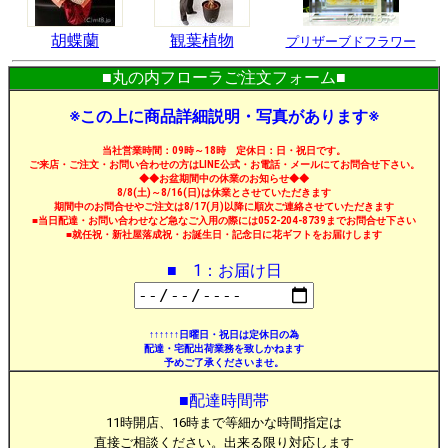
胡蝶蘭
観葉植物
プリザーブドフラワー
■丸の内フローラご注文フォーム■
※この上に商品詳細説明・写真があります※
当社営業時間：09時～18時 定休日：日・祝日です。
ご来店・ご注文・お問い合わせの方はLINE公式・お電話・メールにてお問合せ下さい。
◆◆お盆期間中の休業のお知らせ◆◆
8/8(土)～8/16(日)は休業とさせていただきます
期間中のお問合せやご注文は8/17(月)以降に順次ご連絡させていただきます
■当日配達・お問い合わせなど急なご入用の際には052-204-8739までお問合せ下さい
■就任祝・新社屋落成祝・お誕生日・記念日に花ギフトをお届けします
■ 1：お届け日
↑↑↑↑↑↑日曜日・祝日は定休日の為
配達・宅配出荷業務を致しかねます
予めご了承くださいませ。
■配達時間帯
11時開店、16時まで等細かな時間指定は
直接ご相談ください。出来る限り対応します