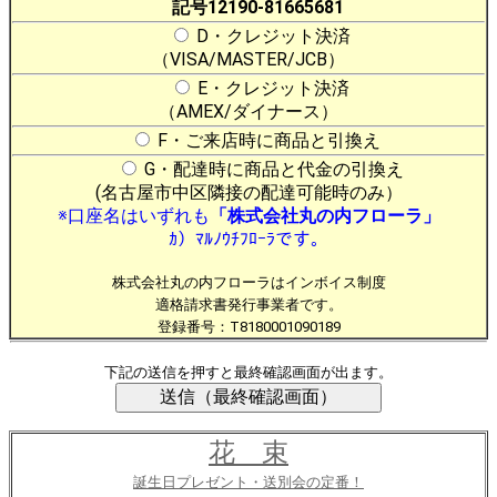
記号12190-81665681
D・クレジット決済
（VISA/MASTER/JCB）
E・クレジット決済
（AMEX/ダイナース）
F・ご来店時に商品と引換え
G・配達時に商品と代金の引換え
(名古屋市中区隣接の配達可能時のみ）
※口座名はいずれも
「株式会社丸の内フローラ」
ｶ）ﾏﾙﾉｳﾁﾌﾛｰﾗです。
株式会社丸の内フローラはインボイス制度
適格請求書発行事業者です。
登録番号：T8180001090189
下記の送信を押すと最終確認画面が出ます。
花 束
誕生日プレゼント・送別会の定番！