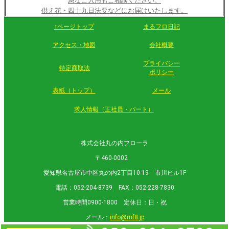
急なご入用もご相談ください。
供え花・四十九日法要などにお届けいたします。
↑ページトップ
まるフロ日記
アクセス・地図
会社概要
プライバシー
特定商取法
ポリシー
表紙（トップ）
メール
求人情報（正社員・パート）
株式会社丸の内フローラ
〒460-0002
愛知県名古屋市中区丸の内2丁目10-19 市川ビル1F
電話：052-204-8739 FAX：052-228-7830
営業時間0900-1800 定休日：日・祝
メール：
info@mf8.jp