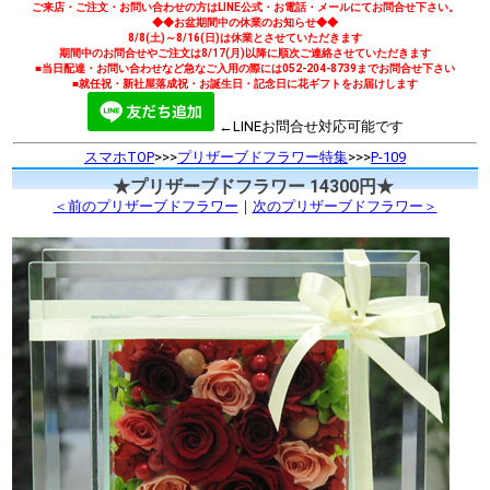
ご来店・ご注文・お問い合わせの方はLINE公式・お電話・メールにてお問合せ下さい。
◆◆お盆期間中の休業のお知らせ◆◆
8/8(土)～8/16(日)は休業とさせていただきます
期間中のお問合せやご注文は8/17(月)以降に順次ご連絡させていただきます
■当日配達・お問い合わせなど急なご入用の際には052-204-8739までお問合せ下さい
■就任祝・新社屋落成祝・お誕生日・記念日に花ギフトをお届けします
←LINEお問合せ対応可能です
スマホTOP
>>>
プリザーブドフラワー特集
>>>
P-109
★プリザーブドフラワー 14300円★
＜前のプリザーブドフラワー
｜
次のプリザーブドフラワー＞