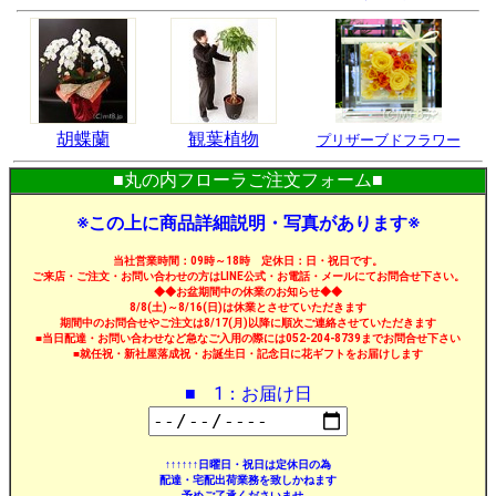
胡蝶蘭
観葉植物
プリザーブドフラワー
■丸の内フローラご注文フォーム■
※この上に商品詳細説明・写真があります※
当社営業時間：09時～18時 定休日：日・祝日です。
ご来店・ご注文・お問い合わせの方はLINE公式・お電話・メールにてお問合せ下さい。
◆◆お盆期間中の休業のお知らせ◆◆
8/8(土)～8/16(日)は休業とさせていただきます
期間中のお問合せやご注文は8/17(月)以降に順次ご連絡させていただきます
■当日配達・お問い合わせなど急なご入用の際には052-204-8739までお問合せ下さい
■就任祝・新社屋落成祝・お誕生日・記念日に花ギフトをお届けします
■ 1：お届け日
↑↑↑↑↑↑日曜日・祝日は定休日の為
配達・宅配出荷業務を致しかねます
予めご了承くださいませ。