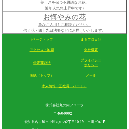
美しさを保つ不思議なお花。
近年人気急上昇中です♪
お悔やみの花
急なご入用もご相談ください。
供え花・四十九日法要などにお届けいたします。
↑ページトップ
まるフロ日記
アクセス・地図
会社概要
プライバシー
特定商取法
ポリシー
表紙（トップ）
メール
求人情報（正社員・パート）
株式会社丸の内フローラ
〒460-0002
愛知県名古屋市中区丸の内2丁目10-19 市川ビル1F