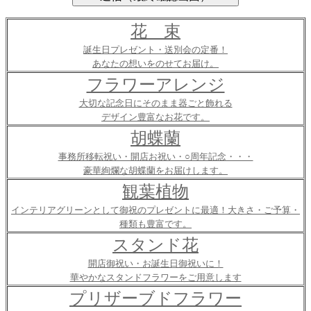
花 束
誕生日プレゼント・送別会の定番！
あなたの想いをのせてお届け。
フラワーアレンジ
大切な記念日にそのまま器ごと飾れる
デザイン豊富なお花です。
胡蝶蘭
事務所移転祝い・開店お祝い・○周年記念・・・
豪華絢爛な胡蝶蘭をお届けします。
観葉植物
インテリアグリーンとして御祝のプレゼントに最適！大きさ・ご予算・
種類も豊富です。
スタンド花
開店御祝い・お誕生日御祝いに！
華やかなスタンドフラワーをご用意します
プリザーブドフラワー