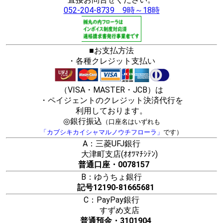
052-204-8739 9時～18時
■お支払方法
・各種クレジット支払い
（VISA・MASTER・JCB）は
・ペイジェントのクレジット決済代行を
利用しております。
◎銀行振込
（口座名はいずれも
「カブシキカイシャマルノウチフローラ」
です）
A：三菱UFJ銀行
大津町支店(ｵｵﾂﾏﾁｼﾃﾝ)
普通口座・0078157
B：ゆうちょ銀行
記号12190-81665681
C：PayPay銀行
すずめ支店
普通預金・3101904