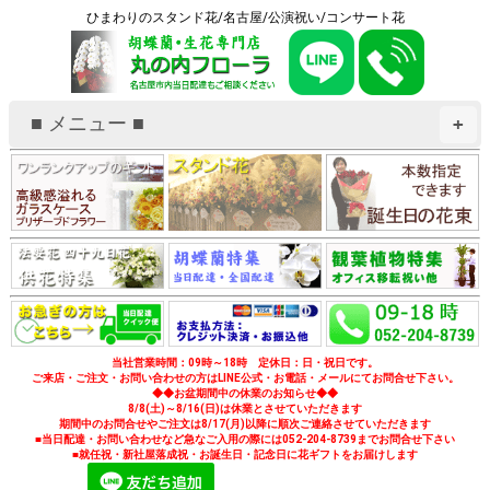
ひまわりのスタンド花/名古屋/公演祝い/コンサート花
■ メニュー ■
+
当社営業時間：09時～18時 定休日：日・祝日です。
ご来店・ご注文・お問い合わせの方はLINE公式・お電話・メールにてお問合せ下さい。
◆◆お盆期間中の休業のお知らせ◆◆
8/8(土)～8/16(日)は休業とさせていただきます
期間中のお問合せやご注文は8/17(月)以降に順次ご連絡させていただきます
■当日配達・お問い合わせなど急なご入用の際には052-204-8739までお問合せ下さい
■就任祝・新社屋落成祝・お誕生日・記念日に花ギフトをお届けします