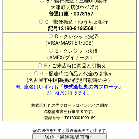
B・銀行振込：三菱UFJ銀行
大津町支店(ｵｵﾂﾏﾁｼﾃﾝ)
普通口座・0078157
C・郵便振込・ゆうちょ銀行
記号12190-81665681
D・クレジット決済
（VISA/MASTER/JCB）
E・クレジット決済
（AMEX/ダイナース）
F・ご来店時に商品と引換え
G・配達時に商品と代金の引換え
(名古屋市中区隣接の配達可能時のみ）
※口座名はいずれも
「株式会社丸の内フローラ」
ｶ）ﾏﾙﾉｳﾁﾌﾛｰﾗです。
株式会社丸の内フローラはインボイス制度
適格請求書発行事業者です。
登録番号：T8180001090189
下記の送信を押すと最終確認画面が出ます。