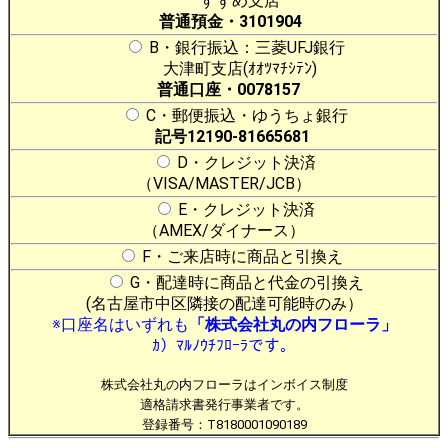
すずめ支店
普通預金・3101904
B・銀行振込：三菱UFJ銀行
大津町支店(ｵｵﾂﾏﾁｼﾃﾝ)
普通口座・0078157
C・郵便振込・ゆうちょ銀行
記号12190-81665681
D・クレジット決済
（VISA/MASTER/JCB）
E・クレジット決済
（AMEX/ダイナース）
F・ご来店時に商品と引換え
G・配達時に商品と代金の引換え
(名古屋市中区隣接の配達可能時のみ）
※口座名はいずれも
「株式会社丸の内フローラ」
ｶ）ﾏﾙﾉｳﾁﾌﾛｰﾗです。
株式会社丸の内フローラはインボイス制度
適格請求書発行事業者です。
登録番号：T8180001090189