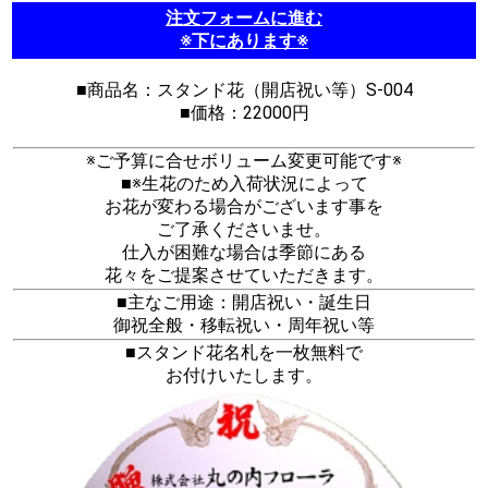
注文フォームに進む
※下にあります※
■商品名：スタンド花（開店祝い等）S-004
■価格：22000円
※ご予算に合せボリューム変更可能です※
■※生花のため入荷状況によって
お花が変わる場合がございます事を
ご了承くださいませ。
仕入が困難な場合は季節にある
花々をご提案させていただきます。
■主なご用途：開店祝い・誕生日
御祝全般・移転祝い・周年祝い等
■スタンド花名札を一枚無料で
お付けいたします。