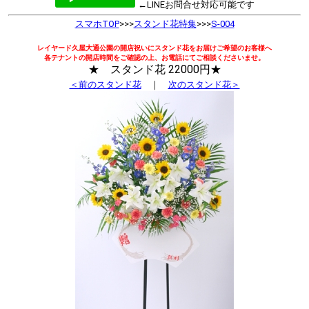
←LINEお問合せ対応可能です
スマホTOP
>>>
スタンド花特集
>>>
S-004
レイヤード久屋大通公園の開店祝いにスタンド花をお届けご希望のお客様へ
各テナントの開店時間をご確認の上、お電話にてご相談くださいませ。
★ スタンド花 22000円★
＜前のスタンド花
｜
次のスタンド花＞