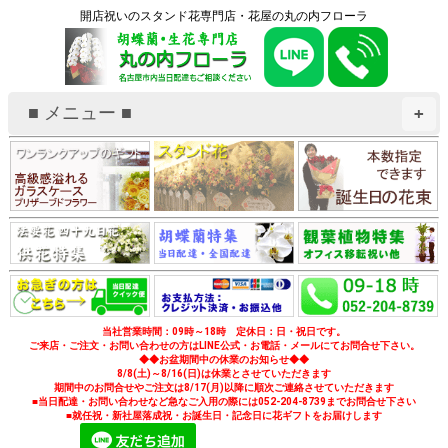
開店祝いのスタンド花専門店・花屋の丸の内フローラ
■ メニュー ■
+
当社営業時間：09時～18時 定休日：日・祝日です。
ご来店・ご注文・お問い合わせの方はLINE公式・お電話・メールにてお問合せ下さい。
◆◆お盆期間中の休業のお知らせ◆◆
8/8(土)～8/16(日)は休業とさせていただきます
期間中のお問合せやご注文は8/17(月)以降に順次ご連絡させていただきます
■当日配達・お問い合わせなど急なご入用の際には052-204-8739までお問合せ下さい
■就任祝・新社屋落成祝・お誕生日・記念日に花ギフトをお届けします