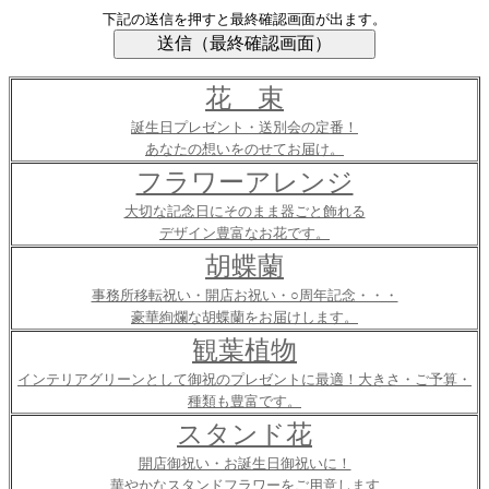
下記の送信を押すと最終確認画面が出ます。
花 束
誕生日プレゼント・送別会の定番！
あなたの想いをのせてお届け。
フラワーアレンジ
大切な記念日にそのまま器ごと飾れる
デザイン豊富なお花です。
胡蝶蘭
事務所移転祝い・開店お祝い・○周年記念・・・
豪華絢爛な胡蝶蘭をお届けします。
観葉植物
インテリアグリーンとして御祝のプレゼントに最適！大きさ・ご予算・
種類も豊富です。
スタンド花
開店御祝い・お誕生日御祝いに！
華やかなスタンドフラワーをご用意します