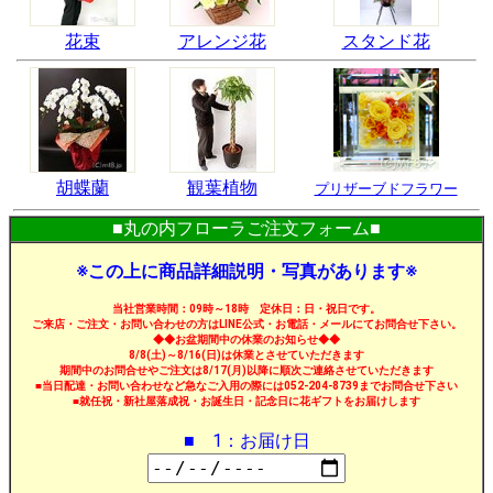
花束
アレンジ花
スタンド花
胡蝶蘭
観葉植物
プリザーブドフラワー
■丸の内フローラご注文フォーム■
※この上に商品詳細説明・写真があります※
当社営業時間：09時～18時 定休日：日・祝日です。
ご来店・ご注文・お問い合わせの方はLINE公式・お電話・メールにてお問合せ下さい。
◆◆お盆期間中の休業のお知らせ◆◆
8/8(土)～8/16(日)は休業とさせていただきます
期間中のお問合せやご注文は8/17(月)以降に順次ご連絡させていただきます
■当日配達・お問い合わせなど急なご入用の際には052-204-8739までお問合せ下さい
■就任祝・新社屋落成祝・お誕生日・記念日に花ギフトをお届けします
■ 1：お届け日