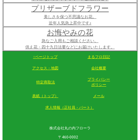
プリザーブドフラワー
美しさを保つ不思議なお花。
近年人気急上昇中です♪
お悔やみの花
急なご入用もご相談ください。
供え花・四十九日法要などにお届けいたします。
↑ページトップ
まるフロ日記
アクセス・地図
会社概要
プライバシー
特定商取法
ポリシー
表紙（トップ）
メール
求人情報（正社員・パート）
株式会社丸の内フローラ
〒460-0002