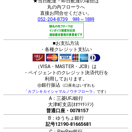
★当日配達・即日配達の場合は
丸の内フローラへ
直接お問合せください。
052-204-8739 9時～18時
■お支払方法
・各種クレジット支払い
（VISA・MASTER・JCB）は
・ペイジェントのクレジット決済代行を
利用しております。
◎銀行振込
（口座名はいずれも
「カブシキカイシャマルノウチフローラ」
です）
A：三菱UFJ銀行
大津町支店(ｵｵﾂﾏﾁｼﾃﾝ)
普通口座・0078157
B：ゆうちょ銀行
記号12190-81665681
C：PayPay銀行