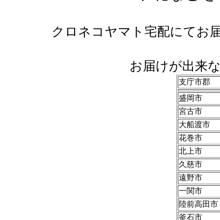
クロネコヤマト宅配にてお
お届けが出来
支庁市郡
盛岡市
宮古市
大船渡市
花巻市
北上市
久慈市
遠野市
一関市
陸前高田市
釜石市