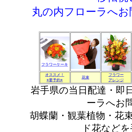
丸の内フローラへお問合
フラワーケーキ
オススメ！
フラワー
花束
※要予約※
アレンジ
岩手県の当日配達・即
ーラへお
胡蝶蘭・観葉植物・花
ド花などを