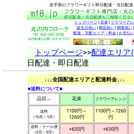
岩手県のフラワーギフト即日配達・当日配達
トップページ
|
花束
|
フラワーアレ
誕生日祝い
|
開店祝い
|
開業祝い
配達・宅配エリア・料金
|
お支払
トップページ
>>
配達エリア
日配達・即日配達
↓↓↓全国配達エリアと配達料金↓↓↓
■送料について■
品目→
花束
フラワーアレンジ
1100円～
1100円～1260
送料
1260円
円
（10月～5月）
送料・クール便
+630円
+630円
（6月～9月）