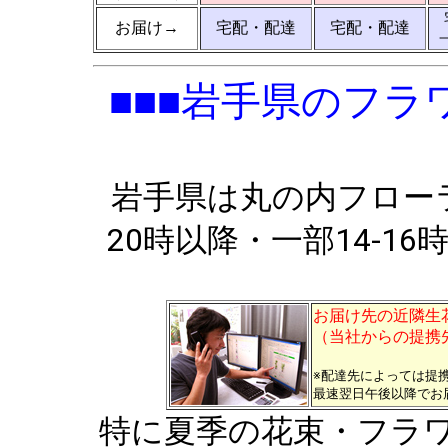
お届け→
宅配・配達
宅配・配達
■■■岩手県のフ
岩手県は丸の内フローラ
20時以降・一部14-1
お届け先の近隣生
（当社からの提携
※配達先によっては提
最速翌日午後以降でお
特に夏季の花束・フラ