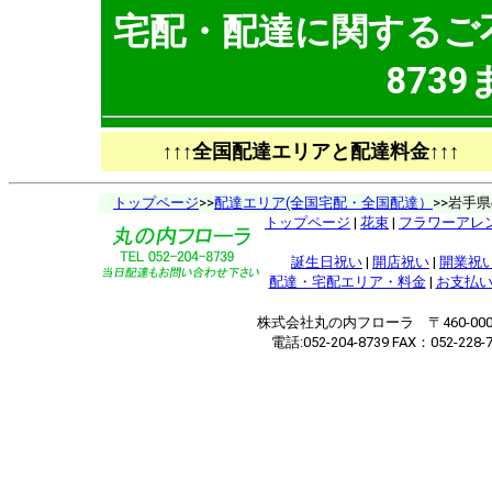
宅配・配達に関するご不明
873
↑↑↑全国配達エリアと配達料金↑↑↑
トップページ
>>
配達エリア(全国宅配・全国配達）
>>岩手
トップページ
|
花束
|
フラワーアレ
誕生日祝い
|
開店祝い
|
開業祝
配達・宅配エリア・料金
|
お支払
株式会社丸の内フローラ 〒460-000
電話:052-204-8739 FAX：052