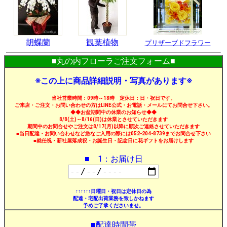
胡蝶蘭
観葉植物
プリザーブドフラワー
■丸の内フローラご注文フォーム■
※この上に商品詳細説明・写真があります※
当社営業時間：09時～18時 定休日：日・祝日です。
ご来店・ご注文・お問い合わせの方はLINE公式・お電話・メールにてお問合せ下さい。
◆◆お盆期間中の休業のお知らせ◆◆
8/8(土)～8/16(日)は休業とさせていただきます
期間中のお問合せやご注文は8/17(月)以降に順次ご連絡させていただきます
■当日配達・お問い合わせなど急なご入用の際には052-204-8739までお問合せ下さい
■就任祝・新社屋落成祝・お誕生日・記念日に花ギフトをお届けします
■ 1：お届け日
↑↑↑↑↑↑日曜日・祝日は定休日の為
配達・宅配出荷業務を致しかねます
予めご了承くださいませ。
■配達時間帯