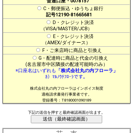
普通口座・0078157
C・郵便振込・ゆうちょ銀行
記号12190-81665681
D・クレジット決済
（VISA/MASTER/JCB）
E・クレジット決済
（AMEX/ダイナース）
F・ご来店時に商品と引換え
G・配達時に商品と代金の引換え
(名古屋市中区隣接の配達可能時のみ）
※口座名はいずれも
「株式会社丸の内フローラ」
ｶ）ﾏﾙﾉｳﾁﾌﾛｰﾗです。
株式会社丸の内フローラはインボイス制度
適格請求書発行事業者です。
登録番号：T8180001090189
下記の送信を押すと最終確認画面が出ます。