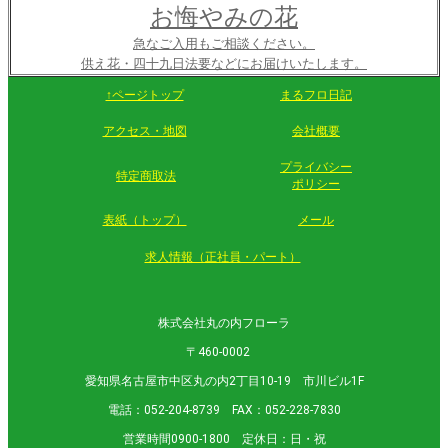
お悔やみの花
急なご入用もご相談ください。
供え花・四十九日法要などにお届けいたします。
↑ページトップ
まるフロ日記
アクセス・地図
会社概要
プライバシー
特定商取法
ポリシー
表紙（トップ）
メール
求人情報（正社員・パート）
株式会社丸の内フローラ
〒460-0002
愛知県名古屋市中区丸の内2丁目10-19 市川ビル1F
電話：052-204-8739 FAX：052-228-7830
営業時間0900-1800 定休日：日・祝