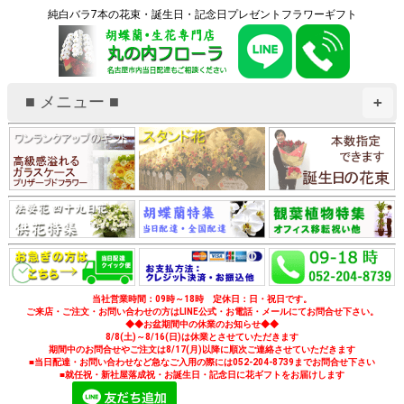
純白バラ7本の花束・誕生日・記念日プレゼントフラワーギフト
■ メニュー ■
+
当社営業時間：09時～18時 定休日：日・祝日です。
ご来店・ご注文・お問い合わせの方はLINE公式・お電話・メールにてお問合せ下さい。
◆◆お盆期間中の休業のお知らせ◆◆
8/8(土)～8/16(日)は休業とさせていただきます
期間中のお問合せやご注文は8/17(月)以降に順次ご連絡させていただきます
■当日配達・お問い合わせなど急なご入用の際には052-204-8739までお問合せ下さい
■就任祝・新社屋落成祝・お誕生日・記念日に花ギフトをお届けします