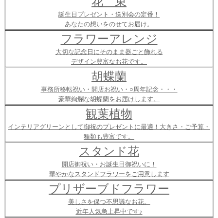
花 束
誕生日プレゼント・送別会の定番！
あなたの想いをのせてお届け。
フラワーアレンジ
大切な記念日にそのまま器ごと飾れる
デザイン豊富なお花です。
胡蝶蘭
事務所移転祝い・開店お祝い・○周年記念・・・
豪華絢爛な胡蝶蘭をお届けします。
観葉植物
インテリアグリーンとして御祝のプレゼントに最適！大きさ・ご予算・
種類も豊富です。
スタンド花
開店御祝い・お誕生日御祝いに！
華やかなスタンドフラワーをご用意します
プリザーブドフラワー
美しさを保つ不思議なお花。
近年人気急上昇中です♪