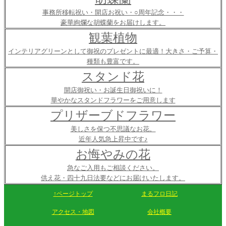
事務所移転祝い・開店お祝い・○周年記念・・・
豪華絢爛な胡蝶蘭をお届けします。
観葉植物
インテリアグリーンとして御祝のプレゼントに最適！大きさ・ご予算・
種類も豊富です。
スタンド花
開店御祝い・お誕生日御祝いに！
華やかなスタンドフラワーをご用意します
プリザーブドフラワー
美しさを保つ不思議なお花。
近年人気急上昇中です♪
お悔やみの花
急なご入用もご相談ください。
供え花・四十九日法要などにお届けいたします。
↑ページトップ
まるフロ日記
アクセス・地図
会社概要