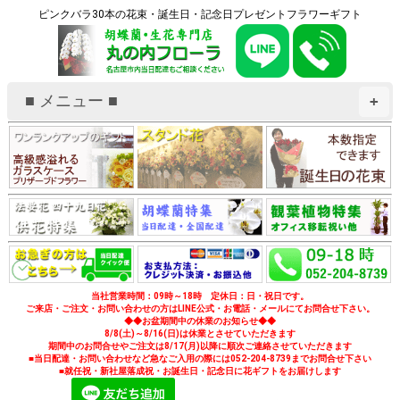
ピンクバラ30本の花束・誕生日・記念日プレゼントフラワーギフト
■ メニュー ■
+
当社営業時間：09時～18時 定休日：日・祝日です。
ご来店・ご注文・お問い合わせの方はLINE公式・お電話・メールにてお問合せ下さい。
◆◆お盆期間中の休業のお知らせ◆◆
8/8(土)～8/16(日)は休業とさせていただきます
期間中のお問合せやご注文は8/17(月)以降に順次ご連絡させていただきます
■当日配達・お問い合わせなど急なご入用の際には052-204-8739までお問合せ下さい
■就任祝・新社屋落成祝・お誕生日・記念日に花ギフトをお届けします