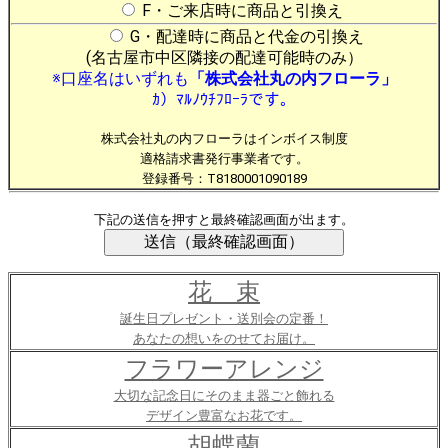
F・ご来店時に商品と引換え
G・配達時に商品と代金の引換え
(名古屋市中区隣接の配達可能時のみ）
※口座名はいずれも
「株式会社丸の内フローラ」
ｶ）ﾏﾙﾉｳﾁﾌﾛｰﾗです。
株式会社丸の内フローラはインボイス制度
適格請求書発行事業者です。
登録番号：T8180001090189
下記の送信を押すと最終確認画面が出ます。
花 束
誕生日プレゼント・送別会の定番！
あなたの想いをのせてお届け。
フラワーアレンジ
大切な記念日にそのまま器ごと飾れる
デザイン豊富なお花です。
胡蝶蘭