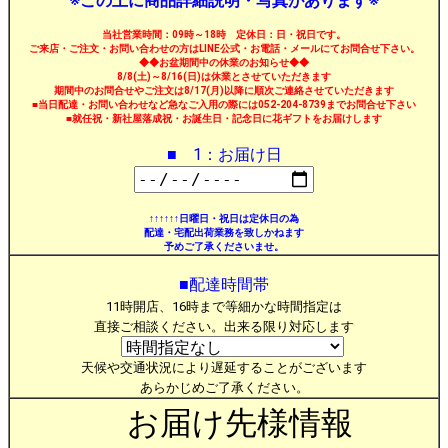
※この上に商品詳細説明・写真があります※
当社営業時間：09時～18時 定休日：日・祝日です。
ご来店・ご注文・お問い合わせの方はLINE公式・お電話・メールにてお問合せ下さい。
◆◆お盆期間中の休業のお知らせ◆◆
8/8(土)～8/16(日)は休業とさせていただきます
期間中のお問合せやご注文は8/17(月)以降に順次ご連絡させていただきます
■当日配達・お問い合わせなど急なご入用の際には052-204-8739までお問合せ下さい
■就任祝・新社屋落成祝・お誕生日・記念日に花ギフトをお届けします
■ 1：お届け日
↑↑↑↑↑↑日曜日・祝日は定休日の為
配達・宅配出荷業務を致しかねます
予めご了承くださいませ。
■配達時間帯
11時開店、16時まで等細かな時間指定は
直接ご相談ください。出来る限り対応します
天候や交通状況により遅延することがございます
あらかじめご了承ください。
お届け先様情報