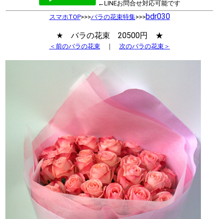
←LINEお問合せ対応可能です
bdr030
スマホTOP
>>>
バラの花束特集
>>>
★ バラの花束 20500円 ★
＜前のバラの花束
｜
次のバラの花束＞