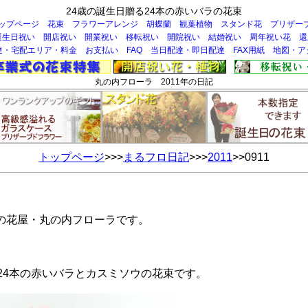
24歳の誕生日贈る24本の赤いバラの花束
ップページ
花束
フラワーアレンジ
胡蝶蘭
観葉植物
スタンド花
プリザー
誕生日祝い
開店祝い
開業祝い
移転祝い
開院祝い
結婚祝い
周年祝い花
還
達・宅配エリア・料金
お支払い
FAQ
当日配達・即日配達
FAX用紙
地図・ア
丸の内フローラ 2011年の日記
トップページ
>>>
まるフロ日記
>>>
2011
>>0911
の花屋・丸の内フローラです。
24本の赤いバラとカスミソウの花束です。