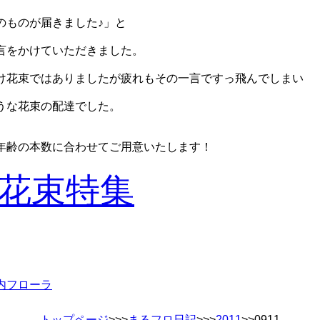
のものが届きました♪」と
言をかけていただきました。
け花束ではありましたが疲れもその一言ですっ飛んでしまい
うな花束の配達でした。
年齢の本数に合わせてご用意いたします！
花束特集
内フローラ
トップページ
>>>
まるフロ日記
>>>
2011
>>0911