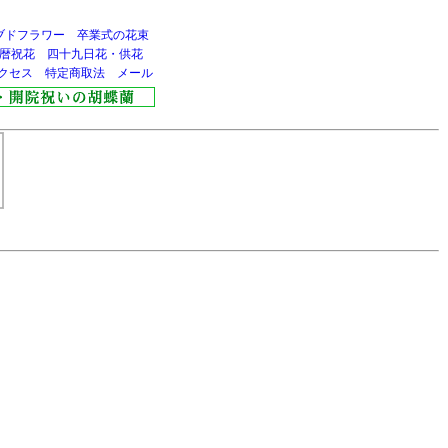
ブドフラワー
卒業式の花束
暦祝花
四十九日花・供花
クセス
特定商取法
メール