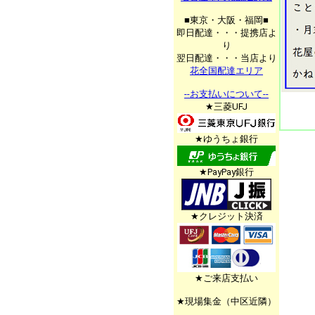
■東京・大阪・福岡■
即日配達・・・提携店よ
り
翌日配達・・・当店より
花全国配達エリア
--お支払いについて--
★三菱UFJ
★ゆうちょ銀行
★PayPay銀行
★クレジット決済
★ご来店支払い
★現場集金（中区近隣）