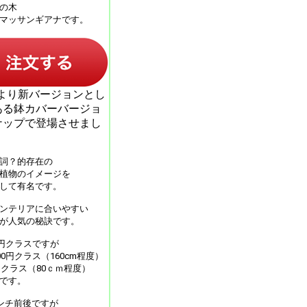
の木
マッサンギアナです。
6月より新バージョンとし
ある鉢カバーバージョ
ナップで登場させまし
詞？的存在の
植物のイメージを
して有名です。
ンテリアに合いやすい
が人気の秘訣です。
0円クラスですが
00円クラス（160cm程度）
円クラス（80ｃｍ程度）
です。
センチ前後ですが