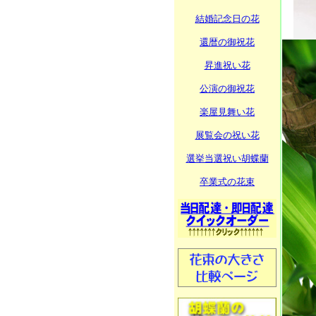
結婚記念日の花
還暦の御祝花
昇進祝い花
公演の御祝花
楽屋見舞い花
展覧会の祝い花
選挙当選祝い胡蝶蘭
卒業式の花束