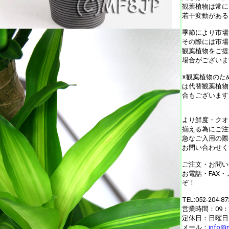
観葉植物は常に
若干変動がある
季節により市場
その際には市場
観葉植物をご提
場合がございま
※観葉植物のた
は代替観葉植物
合もございます
より鮮度・クオ
揃える為にご注
急なご入用の際
お問い合わせく
ご注文・お問い
お電話・FAX
ぞ！
TEL:052-204-8
営業時間：09：0
定休日：日曜日
メール：
info@m