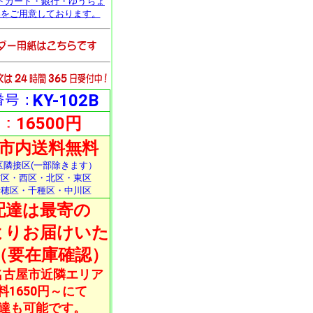
トカード・銀行・ゆうちょ
いをご用意しております。
KY-102B
16500円
市内送料無料
区隣接区(一部除きます）
村区・西区・北区・東区
瑞穂区・千種区・中川区
配達は最寄の
よりお届けいた
（要在庫確認）
名古屋市近隣エリア
料1650円～にて
達も可能です。