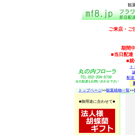
観
ご来店・ご
期間中
■当日配達
■
ト
配達
トップページ
>>
観葉植物一覧
>>
■御用途に合わせて■