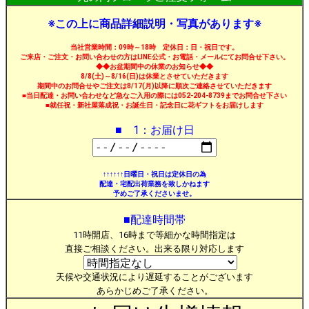
※この上に商品詳細説明・写真があります※
当社営業時間：09時～18時 定休日：日・祝日です。
ご来店・ご注文・お問い合わせの方はLINE公式・お電話・メールにてお問合せ下さい。
◆◆お盆期間中の休業のお知らせ◆◆
8/8(土)～8/16(日)は休業とさせていただきます
期間中のお問合せやご注文は8/17(月)以降に順次ご連絡させていただきます
■当日配達・お問い合わせなど急なご入用の際には052-204-8739までお問合せ下さい
■就任祝・新社屋落成祝・お誕生日・記念日に花ギフトをお届けします
■ 1：お届け日
↑↑↑↑↑↑日曜日・祝日は定休日の為
配達・宅配出荷業務を致しかねます
予めご了承くださいませ。
■配達時間帯
11時開店、16時まで等細かな時間指定は
直接ご相談ください。出来る限り対応します
天候や交通状況により遅延することがございます
あらかじめご了承ください。