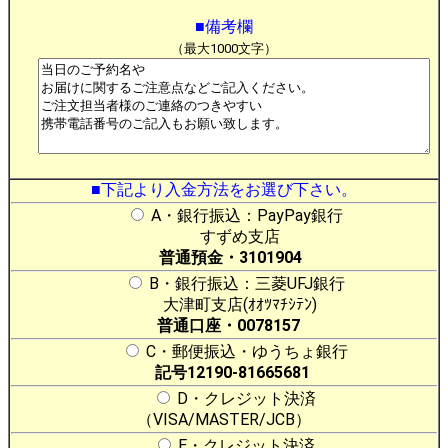
■備考欄
（最大1000文字）
■下記より入金方法をお選び下さい。
A・銀行振込：PayPay銀行
すずめ支店
普通預金・3101904
B・銀行振込：三菱UFJ銀行
大津町支店(ｵｵﾂﾏﾁｼﾃﾝ)
普通口座・0078157
C・郵便振込・ゆうちょ銀行
記号12190-81665681
D・クレジット決済
（VISA/MASTER/JCB）
E・クレジット決済