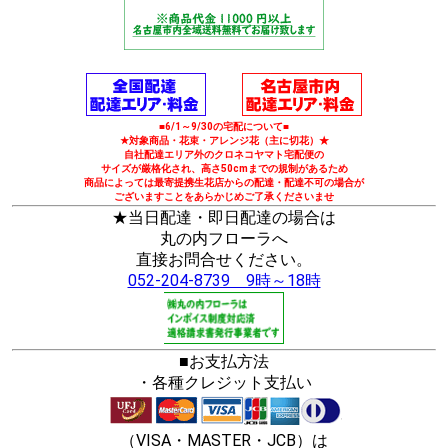
■6/1～9/30の宅配について■
★対象商品・花束・アレンジ花（主に切花）★
自社配達エリア外のクロネコヤマト宅配便の
サイズが厳格化され、高さ50cmまでの規制があるため
商品によっては最寄提携生花店からの配達・配達不可の場合が
ございますことをあらかじめご了承くださいませ
★当日配達・即日配達の場合は
丸の内フローラへ
直接お問合せください。
052-204-8739 9時～18時
■お支払方法
・各種クレジット支払い
（VISA・MASTER・JCB）は