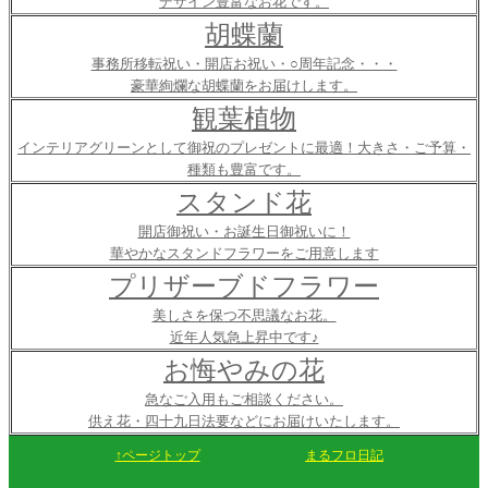
デザイン豊富なお花です。
胡蝶蘭
事務所移転祝い・開店お祝い・○周年記念・・・
豪華絢爛な胡蝶蘭をお届けします。
観葉植物
インテリアグリーンとして御祝のプレゼントに最適！大きさ・ご予算・
種類も豊富です。
スタンド花
開店御祝い・お誕生日御祝いに！
華やかなスタンドフラワーをご用意します
プリザーブドフラワー
美しさを保つ不思議なお花。
近年人気急上昇中です♪
お悔やみの花
急なご入用もご相談ください。
供え花・四十九日法要などにお届けいたします。
↑ページトップ
まるフロ日記