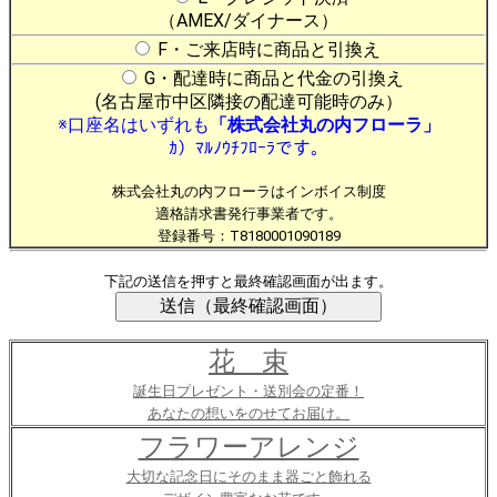
（AMEX/ダイナース）
F・ご来店時に商品と引換え
G・配達時に商品と代金の引換え
(名古屋市中区隣接の配達可能時のみ）
※口座名はいずれも
「株式会社丸の内フローラ」
ｶ）ﾏﾙﾉｳﾁﾌﾛｰﾗです。
株式会社丸の内フローラはインボイス制度
適格請求書発行事業者です。
登録番号：T8180001090189
下記の送信を押すと最終確認画面が出ます。
花 束
誕生日プレゼント・送別会の定番！
あなたの想いをのせてお届け。
フラワーアレンジ
大切な記念日にそのまま器ごと飾れる