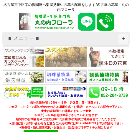
名古屋市中区栄の御園座へ楽屋見舞いの花の配達をします/名古屋の花屋・丸の
内フローラ
■ メニュー ■
+
当社営業時間：09時～18時 定休日：日・祝日です。
ご来店・ご注文・お問い合わせの方はLINE公式・お電話・メールにてお問合せ下さい。
◆◆お盆期間中の休業のお知らせ◆◆
8/8(土)～8/16(日)は休業とさせていただきます
期間中のお問合せやご注文は8/17(月)以降に順次ご連絡させていただきます
■当日配達・お問い合わせなど急なご入用の際には052-204-8739までお問合せ下さい
■就任祝・新社屋落成祝・お誕生日・記念日に花ギフトをお届けします