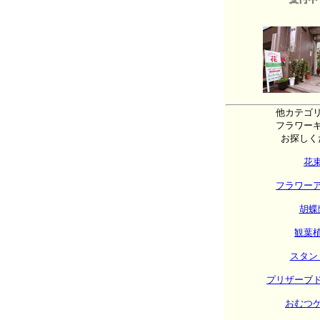
他カテゴ
フラワー
お探しく
花
フラワー
胡蝶
観葉
スタン
プリザーブ
おむつ