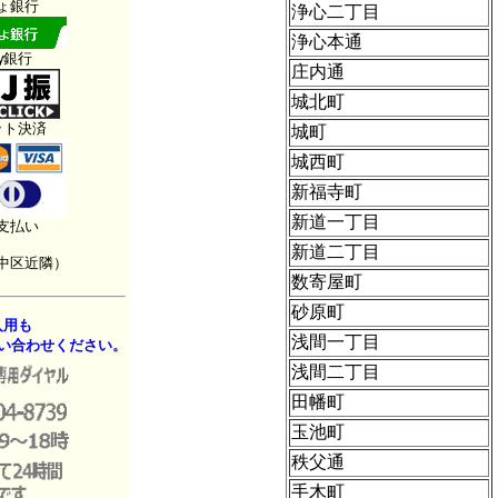
ょ銀行
浄心二丁目
浄心本通
ay銀行
庄内通
城北町
ット決済
城町
城西町
新福寺町
新道一丁目
支払い
新道二丁目
中区近隣）
数寄屋町
砂原町
入用も
浅間一丁目
い合わせください。
浅間二丁目
田幡町
玉池町
秩父通
手木町