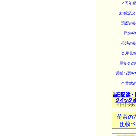
○周年
結婚記念
還暦の
昇進祝
公演の
楽屋見
展覧会の
選挙当選祝
卒業式