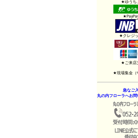
★ゆうち
★PayP
★クレジ
★ご来店
★現場集金（
急なご
丸の内フローラへお問