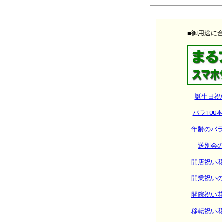
■御用途に
誕生日祝
バラ100
年齢のバ
送別会
開店祝い
開業祝い
開院祝い
移転祝い