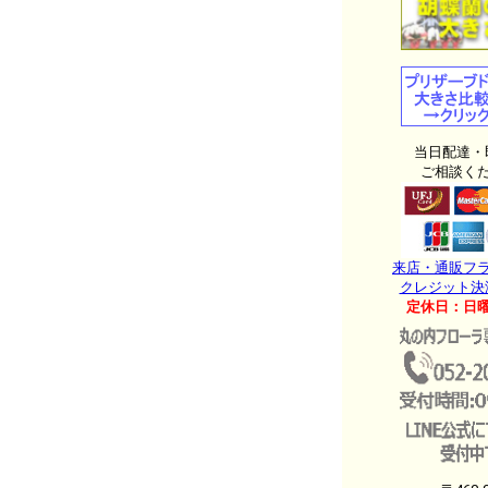
当日配達・
ご相談く
来店・通販フ
クレジット決
定休日：日