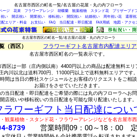
名古屋市西区の町名一覧/名古屋の花屋・丸の内フローラ
ページ
花束
フラワーアレンジ
胡蝶蘭
観葉植物
スタンド花
プリザーブド
日祝い
開店祝い
開業祝い
移転祝い
開院祝い
結婚祝い
周年祝い花
還暦祝
宅配エリア・料金
お支払い
FAQ
当日配達・即日配達
FAX用紙
地図・アクセ
名古屋市西区の町名一覧/名古屋の花屋・丸の内フローラ
覧（西区）
フラワーギフト名古屋市内配達エリア
名古屋市西区町名の一覧表示です。
市西区は一部（庄内側以南）4400円以上の商品は配達無料エリ
庄内川以北は送料700円、11000円以上で送料無料エリアです
時間は当日の弊社スケジュールとお客様のリクエストをご相談
お届けをさせていただきます。
の当日配達・即日配達をご希望の際には丸の内フローラへお問
開店祝いや移転祝いの当日配達を可能な限り配達いたします。
フラワーギフト当日配達につい
・観葉植物・スタンド花・フラワーアレンジなどを名古屋市西
04-8739
営業時間09：00～18：00 
※定休日・営業時間外も会社携帯電話へ転送されます※