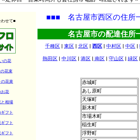
■■■ 名古屋市西区の住所一
合わせて■
名古屋市の配達住所
千種区
|
東区
|
北区
|
西区
|
中村区
|
中区
|
熱田区
|
中川区
|
港区
|
南区
|
守山区
|
緑区
いの花
本の花束
ラの花束
赤城町
あし原町
のお花
天塚町
花と相場
新木町
のギフト
市場木町
花ギフト
稲生町
浮野町
花ギフト