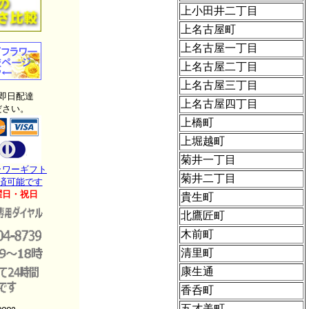
上小田井二丁目
上名古屋町
上名古屋一丁目
上名古屋二丁目
上名古屋三丁目
即日配達
上名古屋四丁目
ださい。
上橋町
上堀越町
菊井一丁目
ラワーギフト
菊井二丁目
済可能です
曜日・祝日
貴生町
北鷹匠町
木前町
清里町
康生通
香呑町
五才美町