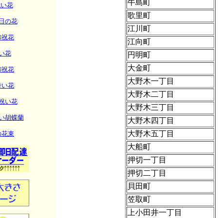
牛島町
祝い花
歌里町
日の花
江川町
御祝花
江向町
い花
円明町
大金町
御祝花
大野木一丁目
舞い花
大野木二丁目
祝い花
大野木三丁目
い胡蝶蘭
大野木四丁目
大野木五丁目
の花束
大船町
押切一丁目
押切二丁目
貝田町
笠取町
上小田井一丁目