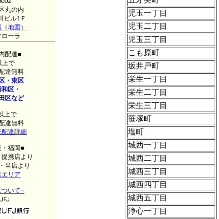
0002
区丸の内
児玉一丁目
市川ビル1Ｆ
児玉二丁目
屋（地図）
フローラ
児玉三丁目
こも原町
内配達■
以上で
坂井戸町
配達無料
栄生一丁目
区・東区
昭和区・
栄生二丁目
田区など
栄生三丁目
円以上で
笹塚町
配達無料
塩町
花配達詳細
城西一丁目
阪・福岡■
・提携店より
城西二丁目
・当店より
城西三丁目
達エリア
城西四丁目
ついて--
城西五丁目
FJ
浄心一丁目