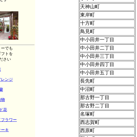
天神山町
東岸町
十方町
鳥見町
中小田井一丁目
中小田井二丁目
リーでも
ギフトを
中小田井三丁目
ださい
中小田井四丁目
束
中小田井五丁目
アレンジ
長先町
中沼町
蘭
那古野一丁目
植物
那古野二丁目
ド花
名塚町
ドフラワー
西志賀町
ケーキ
西原町