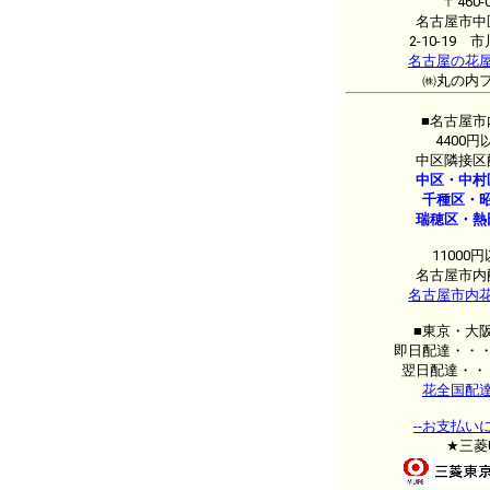
〒460-
名古屋市中
2-10-19 
名古屋の花
㈱丸の内
■名古屋市
4400円
中区隣接区
中区・中村
千種区・
瑞穂区・熱
11000
名古屋市内
名古屋市内
■東京・大
即日配達・・
翌日配達・・
花全国配
--お支払いに
★三菱U