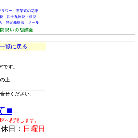
フラワー
卒業式の花束
花
四十九日花・供花
ス
特定商取法
メール
一覧に戻る
アです。
。
の上
合せください。
て■
区へ配達します。
定休日：
日曜日