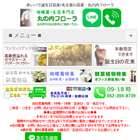
赤いバラ誕生日花束/名古屋の花屋・丸の内フローラ
■ メニュー ■
+
当社営業時間：09時～18時 定休日：日・祝日です。
ご来店・ご注文・お問い合わせの方はLINE公式・お電話・メールにてお問合せ下さい。
◆◆お盆期間中の休業のお知らせ◆◆
8/8(土)～8/16(日)は休業とさせていただきます
期間中のお問合せやご注文は8/17(月)以降に順次ご連絡させていただきます
■当日配達・お問い合わせなど急なご入用の際には052-204-8739までお問合せ下さい
■就任祝・新社屋落成祝・お誕生日・記念日に花ギフトをお届けします