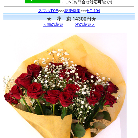
←LINEお問合せ対応可能です
スマホTOP
>>>
花束特集
>>>
HT-104
★ 花 束 14300円★
＜前の花束
｜
次の花束＞