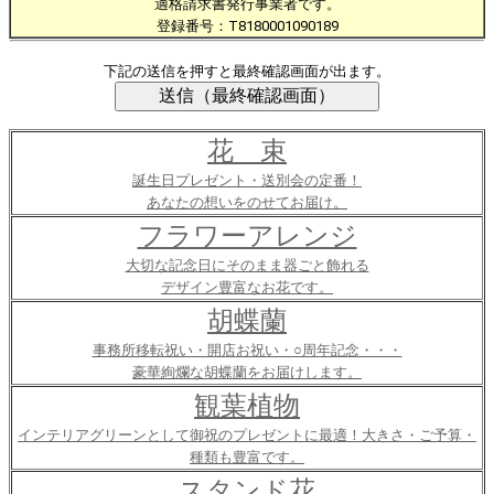
適格請求書発行事業者です。
登録番号：T8180001090189
下記の送信を押すと最終確認画面が出ます。
花 束
誕生日プレゼント・送別会の定番！
あなたの想いをのせてお届け。
フラワーアレンジ
大切な記念日にそのまま器ごと飾れる
デザイン豊富なお花です。
胡蝶蘭
事務所移転祝い・開店お祝い・○周年記念・・・
豪華絢爛な胡蝶蘭をお届けします。
観葉植物
インテリアグリーンとして御祝のプレゼントに最適！大きさ・ご予算・
種類も豊富です。
スタンド花