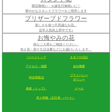
開店御祝い・お誕生日御祝いに！
華やかなスタンドフラワーをご用意します
プリザーブドフラワー
美しさを保つ不思議なお花。
近年人気急上昇中です♪
お悔やみの花
急なご入用もご相談ください。
供え花・四十九日法要などにお届けいたします。
↑ページトップ
まるフロ日記
アクセス・地図
会社概要
プライバシー
特定商取法
ポリシー
表紙（トップ）
メール
求人情報（正社員・パート）