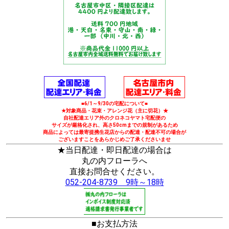
■6/1～9/30の宅配について■
★対象商品・花束・アレンジ花（主に切花）★
自社配達エリア外のクロネコヤマト宅配便の
サイズが厳格化され、高さ50cmまでの規制があるため
商品によっては最寄提携生花店からの配達・配達不可の場合が
ございますことをあらかじめご了承くださいませ
★当日配達・即日配達の場合は
丸の内フローラへ
直接お問合せください。
052-204-8739 9時～18時
■お支払方法