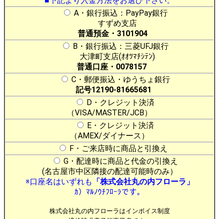
■下記より入金方法をお選び下さい。
A・銀行振込：PayPay銀行
すずめ支店
普通預金・3101904
B・銀行振込：三菱UFJ銀行
大津町支店(ｵｵﾂﾏﾁｼﾃﾝ)
普通口座・0078157
C・郵便振込・ゆうちょ銀行
記号12190-81665681
D・クレジット決済
（VISA/MASTER/JCB）
E・クレジット決済
（AMEX/ダイナース）
F・ご来店時に商品と引換え
G・配達時に商品と代金の引換え
(名古屋市中区隣接の配達可能時のみ）
※口座名はいずれも
「株式会社丸の内フローラ」
ｶ）ﾏﾙﾉｳﾁﾌﾛｰﾗです。
株式会社丸の内フローラはインボイス制度