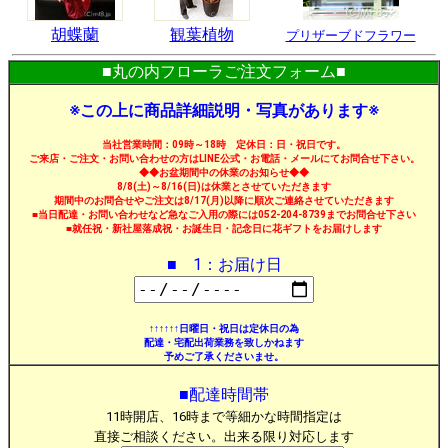
胡蝶蘭
観葉植物
プリザーブドフラワー
■丸の内フローラご注文フォーム■
※この上に商品詳細説明・写真があります※
当社営業時間：09時～18時 定休日：日・祝日です。
ご来店・ご注文・お問い合わせの方はLINE公式・お電話・メールにてお問合せ下さい。
◆◆お盆期間中の休業のお知らせ◆◆
8/8(土)～8/16(日)は休業とさせていただきます
期間中のお問合せやご注文は8/17(月)以降に順次ご連絡させていただきます
■当日配達・お問い合わせなど急なご入用の際には052-204-8739までお問合せ下さい
■就任祝・新社屋落成祝・お誕生日・記念日に花ギフトをお届けします
■ 1：お届け日
↑↑↑↑↑↑日曜日・祝日は定休日の為
配達・宅配出荷業務を致しかねます
予めご了承くださいませ。
■配達時間帯
11時開店、16時まで等細かな時間指定は
直接ご相談ください。出来る限り対応します