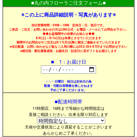
■丸の内フローラご注文フォーム■
※この上に商品詳細説明・写真があります※
当社営業時間：09時～18時 定休日：日・祝日です。
ご来店・ご注文・お問い合わせの方はLINE公式・お電話・メールにてお問合せ下さい。
◆◆お盆期間中の休業のお知らせ◆◆
8/8(土)～8/16(日)は休業とさせていただきます
期間中のお問合せやご注文は8/17(月)以降に順次ご連絡させていただきます
■当日配達・お問い合わせなど急なご入用の際には052-204-8739までお問合せ下さい
■就任祝・新社屋落成祝・お誕生日・記念日に花ギフトをお届けします
■ 1：お届け日
↑↑↑↑↑↑日曜日・祝日は定休日の為
配達・宅配出荷業務を致しかねます
予めご了承くださいませ。
■配達時間帯
11時開店、16時まで等細かな時間指定は
直接ご相談ください。出来る限り対応します
天候や交通状況により遅延することがございます
あらかじめご了承ください。