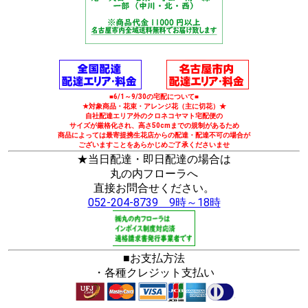
■6/1～9/30の宅配について■
★対象商品・花束・アレンジ花（主に切花）★
自社配達エリア外のクロネコヤマト宅配便の
サイズが厳格化され、高さ50cmまでの規制があるため
商品によっては最寄提携生花店からの配達・配達不可の場合が
ございますことをあらかじめご了承くださいませ
★当日配達・即日配達の場合は
丸の内フローラへ
直接お問合せください。
052-204-8739 9時～18時
■お支払方法
・各種クレジット支払い