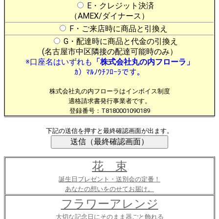
E・クレジット決済
（AMEX/ダイナース）
F・ご来店時に商品と引換え
G・配達時に商品と代金の引換え
(名古屋市中区隣接の配達可能時のみ）
※口座名はいずれも
「株式会社丸の内フローラ」
ｶ）ﾏﾙﾉｳﾁﾌﾛｰﾗです。
株式会社丸の内フローラはインボイス制度
適格請求書発行事業者です。
登録番号：T8180001090189
下記の送信を押すと最終確認画面が出ます。
花 束
誕生日プレゼント・送別会の定番！
あなたの想いをのせてお届け。
フラワーアレンジ
大切な記念日にそのまま器ごと飾れる