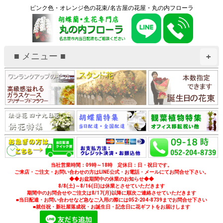
ピンク色・オレンジ色の花束/名古屋の花屋・丸の内フローラ
■ メニュー ■
+
当社営業時間：09時～18時 定休日：日・祝日です。
ご来店・ご注文・お問い合わせの方はLINE公式・お電話・メールにてお問合せ下さい。
◆◆お盆期間中の休業のお知らせ◆◆
8/8(土)～8/16(日)は休業とさせていただきます
期間中のお問合せやご注文は8/17(月)以降に順次ご連絡させていただきます
■当日配達・お問い合わせなど急なご入用の際には052-204-8739までお問合せ下さい
■就任祝・新社屋落成祝・お誕生日・記念日に花ギフトをお届けします