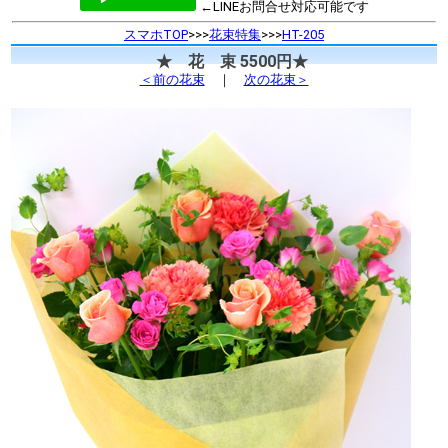
←LINEお問合せ対応可能です
スマホTOP
>>>
花束特集
>>>
HT-205
★ 花 束 5500円★
＜前の花束
｜
次の花束＞