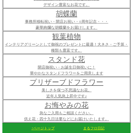
デザイン豊富なお花です。
胡蝶蘭
事務所移転祝い・開店お祝い・○周年記念・・・
豪華絢爛な胡蝶蘭をお届けします。
観葉植物
インテリアグリーンとして御祝のプレゼントに最適！大きさ・ご予算・
種類も豊富です。
スタンド花
開店御祝い・お誕生日御祝いに！
華やかなスタンドフラワーをご用意します
プリザーブドフラワー
美しさを保つ不思議なお花。
近年人気急上昇中です♪
お悔やみの花
急なご入用もご相談ください。
供え花・四十九日法要などにお届けいたします。
↑ページトップ
まるフロ日記