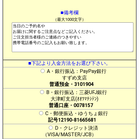
■備考欄
（最大1000文字）
■下記より入金方法をお選び下さい。
A・銀行振込：PayPay銀行
すずめ支店
普通預金・3101904
B・銀行振込：三菱UFJ銀行
大津町支店(ｵｵﾂﾏﾁｼﾃﾝ)
普通口座・0078157
C・郵便振込・ゆうちょ銀行
記号12190-81665681
D・クレジット決済
（VISA/MASTER/JCB）