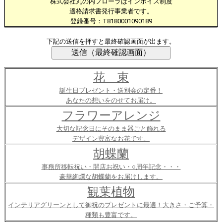
株式会社丸の内フローラはインボイス制度
適格請求書発行事業者です。
登録番号：T8180001090189
下記の送信を押すと最終確認画面が出ます。
花 束
誕生日プレゼント・送別会の定番！
あなたの想いをのせてお届け。
フラワーアレンジ
大切な記念日にそのまま器ごと飾れる
デザイン豊富なお花です。
胡蝶蘭
事務所移転祝い・開店お祝い・○周年記念・・・
豪華絢爛な胡蝶蘭をお届けします。
観葉植物
インテリアグリーンとして御祝のプレゼントに最適！大きさ・ご予算・
種類も豊富です。