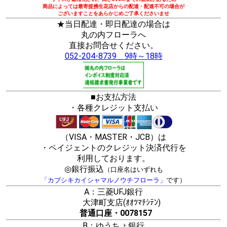
商品によっては最寄提携生花店からの配達・配達不可の場合が
ございますことをあらかじめご了承くださいませ
★当日配達・即日配達の場合は
丸の内フローラへ
直接お問合せください。
052-204-8739 9時～18時
■お支払方法
・各種クレジット支払い
（VISA・MASTER・JCB）は
・ペイジェントのクレジット決済代行を
利用しております。
◎銀行振込
（口座名はいずれも
「カブシキカイシャマルノウチフローラ」
です）
A：三菱UFJ銀行
大津町支店(ｵｵﾂﾏﾁｼﾃﾝ)
普通口座・0078157
B：ゆうちょ銀行