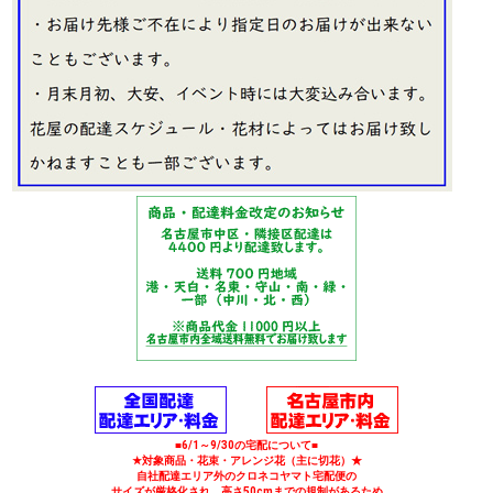
■6/1～9/30の宅配について■
★対象商品・花束・アレンジ花（主に切花）★
自社配達エリア外のクロネコヤマト宅配便の
サイズが厳格化され、高さ50cmまでの規制があるため