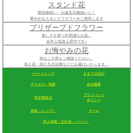
スタンド花
開店御祝い・お誕生日御祝いに！
華やかなスタンドフラワーをご用意します
プリザーブドフラワー
美しさを保つ不思議なお花。
近年人気急上昇中です♪
お悔やみの花
急なご入用もご相談ください。
供え花・四十九日法要などにお届けいたします。
↑ページトップ
まるフロ日記
アクセス・地図
会社概要
プライバシー
特定商取法
ポリシー
表紙（トップ）
メール
求人情報（正社員・パート）