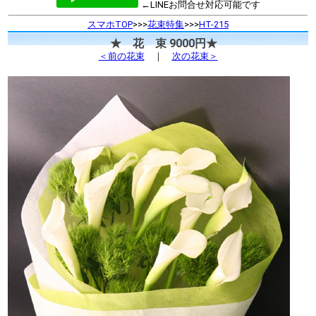
←LINEお問合せ対応可能です
スマホTOP
>>>
花束特集
>>>
HT-215
★ 花 束 9000円★
＜前の花束
｜
次の花束＞