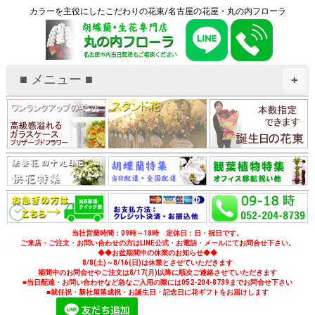
カラーを主役にしたこだわりの花束/名古屋の花屋・丸の内フローラ
■ メニュー ■
+
当社営業時間：09時～18時 定休日：日・祝日です。
ご来店・ご注文・お問い合わせの方はLINE公式・お電話・メールにてお問合せ下さい。
◆◆お盆期間中の休業のお知らせ◆◆
8/8(土)～8/16(日)は休業とさせていただきます
期間中のお問合せやご注文は8/17(月)以降に順次ご連絡させていただきます
■当日配達・お問い合わせなど急なご入用の際には052-204-8739までお問合せ下さい
■就任祝・新社屋落成祝・お誕生日・記念日に花ギフトをお届けします