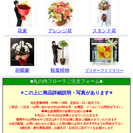
花束
アレンジ花
スタンド花
胡蝶蘭
観葉植物
プリザーブドフラワー
■丸の内フローラご注文フォーム■
※この上に商品詳細説明・写真があります※
当社営業時間：09時～18時 定休日：日・祝日です。
ご来店・ご注文・お問い合わせの方はLINE公式・お電話・メールにてお問合せ下さい。
◆◆お盆期間中の休業のお知らせ◆◆
8/8(土)～8/16(日)は休業とさせていただきます
期間中のお問合せやご注文は8/17(月)以降に順次ご連絡させていただきます
■当日配達・お問い合わせなど急なご入用の際には052-204-8739までお問合せ下さい
■就任祝・新社屋落成祝・お誕生日・記念日に花ギフトをお届けします