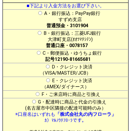
■下記より入金方法をお選び下さい。
A・銀行振込：PayPay銀行
すずめ支店
普通預金・3101904
B・銀行振込：三菱UFJ銀行
大津町支店(ｵｵﾂﾏﾁｼﾃﾝ)
普通口座・0078157
C・郵便振込・ゆうちょ銀行
記号12190-81665681
D・クレジット決済
（VISA/MASTER/JCB）
E・クレジット決済
（AMEX/ダイナース）
F・ご来店時に商品と引換え
G・配達時に商品と代金の引換え
(名古屋市中区隣接の配達可能時のみ）
※口座名はいずれも
「株式会社丸の内フローラ」
ｶ）ﾏﾙﾉｳﾁﾌﾛｰﾗです。