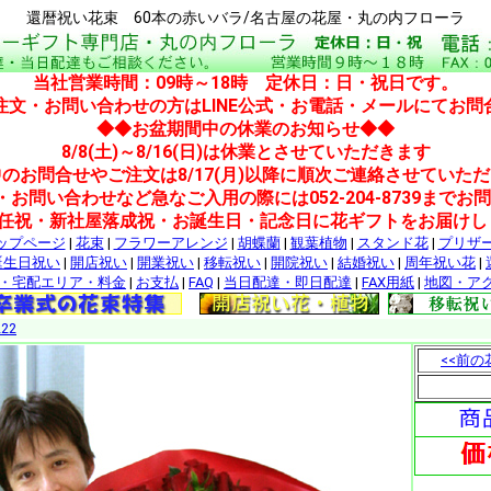
還暦祝い花束 60本の赤いバラ/名古屋の花屋・丸の内フローラ
当社営業時間：09時～18時 定休日：日・祝日です。
注文・お問い合わせの方はLINE公式・お電話・メールにてお問
◆◆お盆期間中の休業のお知らせ◆◆
8/8(土)～8/16(日)は休業とさせていただきます
のお問合せやご注文は8/17(月)以降に順次ご連絡させていた
・お問い合わせなど急なご入用の際には052-204-8739までお
就任祝・新社屋落成祝・お誕生日・記念日に花ギフトをお届けし
ップページ
|
花束
|
フラワーアレンジ
|
胡蝶蘭
|
観葉植物
|
スタンド花
|
プリザ
誕生日祝い
|
開店祝い
|
開業祝い
|
移転祝い
|
開院祝い
|
結婚祝い
|
周年祝い花
|
・宅配エリア・料金
|
お支払
|
FAQ
|
当日配達・即日配達
|
FAX用紙
|
地図・ア
22
<<前の