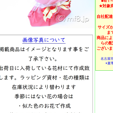
■6/
★対象
自社配達
サイズが
ま
商品によ
らの配
ございま
名古屋
※夏季