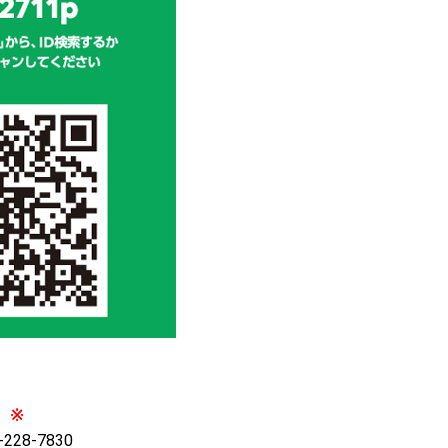
※
28-7830