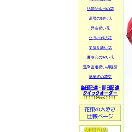
結婚記念日の花
還暦の御祝花
昇進祝い花
公演の御祝花
楽屋見舞い花
展覧会の祝い花
選挙当選祝い胡蝶蘭
卒業式の花束