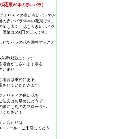
の花束
60本の赤いバラ）
オリティの高い赤いバラでお
暦の赤いバラ60本の花束です。
の茎も太く、花も大きいハイク
。価格は650円クラスです。
わせてバラの花を調整すること
。
め入荷状況によって
る場合がございます事を
さいませ
な場合は季節にある
案させていただきます。
クオリティの良い花を
ご注文はお早めにどうぞ！
の際にも丸の内フローラへ
せください！
問い合わせは
AX・メール・ご来店にてどう