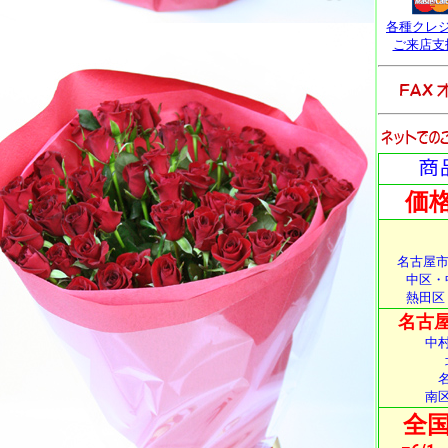
各種クレ
ご来店支
価格
名古屋市
中区・
熱田区
名古屋
中
南
全国