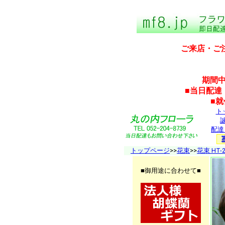
ご来店・ご
期間中
■当日配達
■
ト
配達
トップページ
>>
花束
>>
花束 HT-2
■御用途に合わせて■