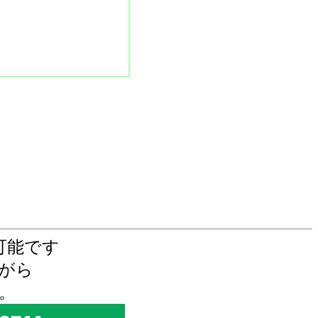
可能です
がら
。