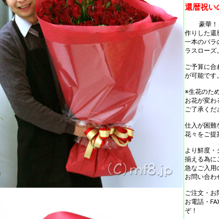
還暦祝い
豪華！ク
作りした還
一本のバラ
ラスローズ
ご予算に合
が可能です
※生花のた
お花が変わ
ご了承くだ
仕入が困難
花々をご提
より鮮度・
揃える為に
急なご入用
お問い合わ
ご注文・お
お電話・F
ぞ！