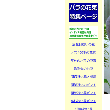
誕生日祝いの花
バラ100本の花束
年齢のバラの花束
送別会のお花
開店祝い花と相場
開業祝いのギフト
開院祝い花ギフト
移転祝い花ギフト
○周年祝い花