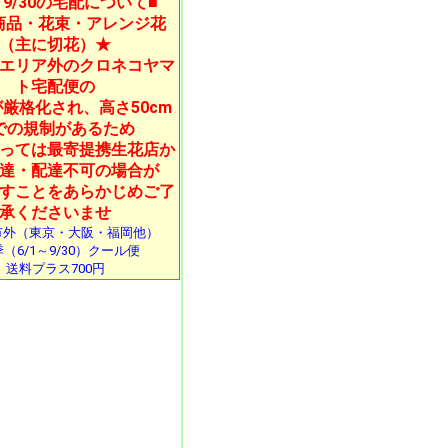
1～9/30の宅配について■
商品・花束・アレンジ花
（主に切花）★
エリア外のクロネコヤマ
ト宅配便の
厳格化され、高さ50cm
での規制があるため
っては最寄提携生花店か
達・配達不可の場合が
すことをあらかじめご了
承くださいませ
市外（東京・大阪・福岡他）
（6/1～9/30）クール便
送料プラス700円