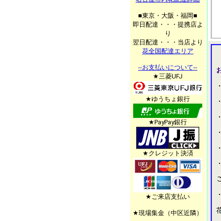
■東京・大阪・福岡■
即日配達・・・提携店よ
り
翌日配達・・・当店より
花全国配達エリア
--お支払いについて--
★三菱UFJ
★ゆうちょ銀行
★PayPay銀行
★クレジット決済
★ご来店支払い
★現場集金（中区近隣）