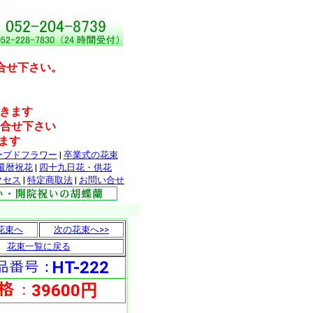
合せ下さい。
だきます
問合せ下さい
ます
ーブドフラワー
|
卒業式の花束
還暦祝花
|
四十九日花・供花
クセス
|
特定商取法
|
お問い合せ
花束へ
次の花束へ>>
花束一覧に戻る
HT-222
39600円