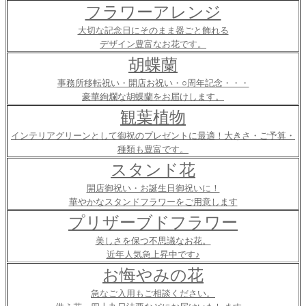
フラワーアレンジ
大切な記念日にそのまま器ごと飾れる
デザイン豊富なお花です。
胡蝶蘭
事務所移転祝い・開店お祝い・○周年記念・・・
豪華絢爛な胡蝶蘭をお届けします。
観葉植物
インテリアグリーンとして御祝のプレゼントに最適！大きさ・ご予算・
種類も豊富です。
スタンド花
開店御祝い・お誕生日御祝いに！
華やかなスタンドフラワーをご用意します
プリザーブドフラワー
美しさを保つ不思議なお花。
近年人気急上昇中です♪
お悔やみの花
急なご入用もご相談ください。