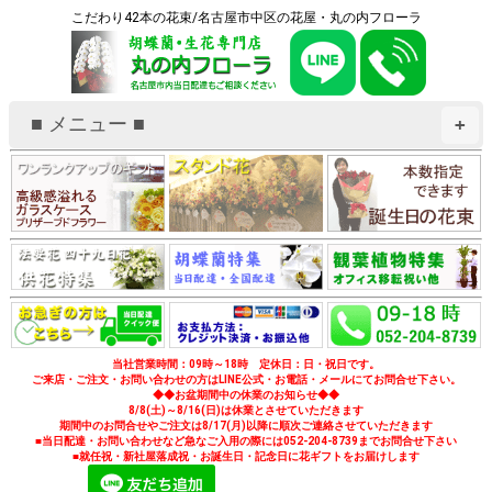
こだわり42本の花束/名古屋市中区の花屋・丸の内フローラ
■ メニュー ■
+
当社営業時間：09時～18時 定休日：日・祝日です。
ご来店・ご注文・お問い合わせの方はLINE公式・お電話・メールにてお問合せ下さい。
◆◆お盆期間中の休業のお知らせ◆◆
8/8(土)～8/16(日)は休業とさせていただきます
期間中のお問合せやご注文は8/17(月)以降に順次ご連絡させていただきます
■当日配達・お問い合わせなど急なご入用の際には052-204-8739までお問合せ下さい
■就任祝・新社屋落成祝・お誕生日・記念日に花ギフトをお届けします