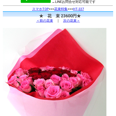
←LINEお問合せ対応可能です
スマホTOP
>>>
花束特集
>>>
HT-227
★ 花 束 23600円★
＜前の花束
｜
次の花束＞