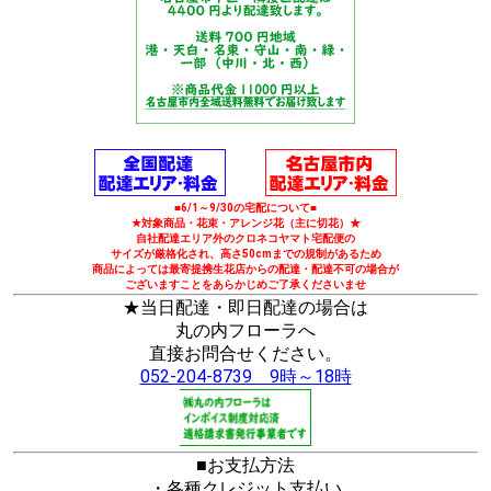
■6/1～9/30の宅配について■
★対象商品・花束・アレンジ花（主に切花）★
自社配達エリア外のクロネコヤマト宅配便の
サイズが厳格化され、高さ50cmまでの規制があるため
商品によっては最寄提携生花店からの配達・配達不可の場合が
ございますことをあらかじめご了承くださいませ
★当日配達・即日配達の場合は
丸の内フローラへ
直接お問合せください。
052-204-8739 9時～18時
■お支払方法
・各種クレジット支払い