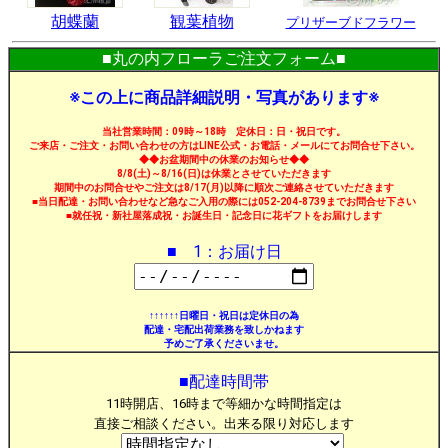
胡蝶蘭
観葉植物
プリザーブドフラワー
■丸の内フローラご注文フォーム■
※この上に商品詳細説明・写真があります※
当社営業時間：09時～18時 定休日：日・祝日です。
ご来店・ご注文・お問い合わせの方はLINE公式・お電話・メールにてお問合せ下さい。
◆◆お盆期間中の休業のお知らせ◆◆
8/8(土)～8/16(日)は休業とさせていただきます
期間中のお問合せやご注文は8/17(月)以降に順次ご連絡させていただきます
■当日配達・お問い合わせなど急なご入用の際には052-204-8739までお問合せ下さい
■就任祝・新社屋落成祝・お誕生日・記念日に花ギフトをお届けします
■ 1：お届け日
↑↑↑↑↑↑日曜日・祝日は定休日の為
配達・宅配出荷業務を致しかねます
予めご了承くださいませ。
■配達時間帯
11時開店、16時まで等細かな時間指定は
直接ご相談ください。出来る限り対応します