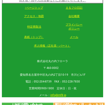
供え花・四十九日法要などにお届けいたします。
↑ページトップ
まるフロ日記
アクセス・地図
会社概要
プライバシー
特定商取法
ポリシー
表紙（トップ）
メール
求人情報（正社員・パート）
株式会社丸の内フローラ
〒460-0002
愛知県名古屋市中区丸の内2丁目10-19 市川ビル1F
電話：052-204-8739 FAX：052-228-7830
営業時間0900-1800 定休日：日・祝
メール：
info@mf8.jp
LINEで問い合わせ
電話で問合せ（月～土：9-18