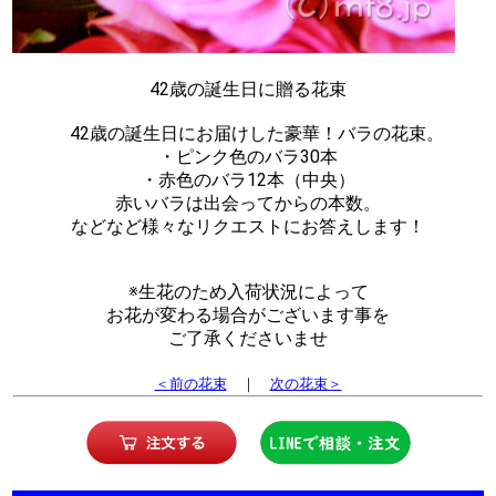
42歳の誕生日に贈る花束
42歳の誕生日にお届けした豪華！バラの花束。
・ピンク色のバラ30本
・赤色のバラ12本（中央）
赤いバラは出会ってからの本数。
などなど様々なリクエストにお答えします！
※生花のため入荷状況によって
お花が変わる場合がございます事を
ご了承くださいませ
＜前の花束
｜
次の花束＞