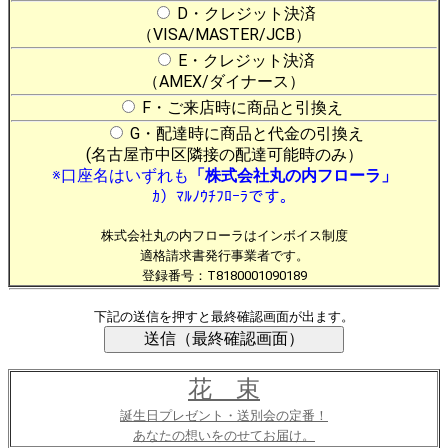
D・クレジット決済
（VISA/MASTER/JCB）
E・クレジット決済
（AMEX/ダイナース）
F・ご来店時に商品と引換え
G・配達時に商品と代金の引換え
(名古屋市中区隣接の配達可能時のみ）
※口座名はいずれも
「株式会社丸の内フローラ」
ｶ）ﾏﾙﾉｳﾁﾌﾛｰﾗです。
株式会社丸の内フローラはインボイス制度
適格請求書発行事業者です。
登録番号：T8180001090189
下記の送信を押すと最終確認画面が出ます。
花 束
誕生日プレゼント・送別会の定番！
あなたの想いをのせてお届け。